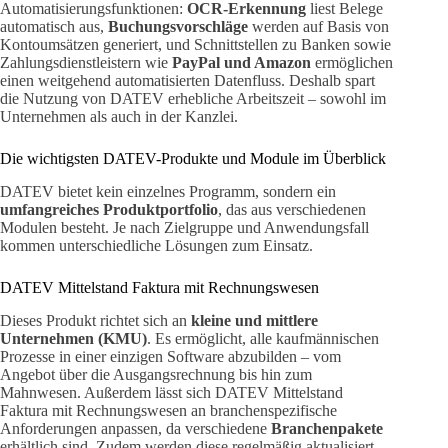
Automatisierungsfunktionen:
OCR-Erkennung
liest Belege
automatisch aus,
Buchungsvorschläge
werden auf Basis von
Kontoumsätzen generiert, und Schnittstellen zu Banken sowie
Zahlungsdienstleistern wie
PayPal und Amazon
ermöglichen
einen weitgehend automatisierten Datenfluss. Deshalb spart
die Nutzung von DATEV erhebliche Arbeitszeit – sowohl im
Unternehmen als auch in der Kanzlei.
Die wichtigsten DATEV-Produkte und Module im Überblick
DATEV bietet kein einzelnes Programm, sondern ein
umfangreiches Produktportfolio
, das aus verschiedenen
Modulen besteht. Je nach Zielgruppe und Anwendungsfall
kommen unterschiedliche Lösungen zum Einsatz.
DATEV Mittelstand Faktura mit Rechnungswesen
Dieses Produkt richtet sich an
kleine und mittlere
Unternehmen (KMU)
. Es ermöglicht, alle kaufmännischen
Prozesse in einer einzigen Software abzubilden – vom
Angebot über die Ausgangsrechnung bis hin zum
Mahnwesen. Außerdem lässt sich DATEV Mittelstand
Faktura mit Rechnungswesen an branchenspezifische
Anforderungen anpassen, da verschiedene
Branchenpakete
erhältlich sind. Zudem werden diese regelmäßig aktualisiert,