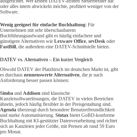
ausgerichtet. Wer keinen DATEV-affinen Steuerberater hat
oder alles intern abwickeln möchte, profitiert weniger von der
Software.
Wenig geeignet für einfache Buchhaltung
: Für
Unternehmen mit sehr überschaubarem
Buchführungsaufwand gibt es häufig einfachere und
günstigere Alternativen wie
Lexware Office
,
sevDesk
oder
FastBill
, die außerdem eine DATEV-Schnittstelle bieten.
DATEV vs. Alternativen – Ein kurzer Vergleich
Obwohl DATEV der Platzhirsch im deutschen Markt ist, gibt
es durchaus
nennenswerte Alternativen
, die je nach
Anforderung besser passen können:
Simba
und
Addison
sind klassische
Kanzleisoftwarelösungen, die DATEV in vielen Bereichen
ähneln, jedoch häufig flexibler in der Preisgestaltung sind.
Agenda
überzeugt durch besondere Benutzerfreundlichkeit
und starke Automatisierung.
Stotax
bietet GoBD-konforme
Buchhaltung mit KI-gestützter Datenverarbeitung und richtet
sich an Kanzleien jeder Größe, mit Preisen ab rund 59 Euro
pro Monat.