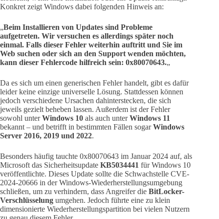
Konkret zeigt Windows dabei folgenden Hinweis an:
„
Beim Installieren von Updates sind Probleme
aufgetreten. Wir versuchen es allerdings später noch
einmal. Falls dieser Fehler weiterhin auftritt und Sie im
Web suchen oder sich an den Support wenden möchten,
kann dieser Fehlercode hilfreich sein: 0x80070643.
„
Da es sich um einen generischen Fehler handelt, gibt es dafür
leider keine einzige universelle Lösung. Stattdessen können
jedoch verschiedene Ursachen dahinterstecken, die sich
jeweils gezielt beheben lassen. Außerdem ist der Fehler
sowohl unter
Windows 10
als auch unter
Windows 11
bekannt – und betrifft in bestimmten Fällen sogar
Windows
Server 2016, 2019 und 2022
.
Besonders häufig tauchte 0x80070643 im Januar 2024 auf, als
Microsoft das Sicherheitsupdate
KB5034441
für Windows 10
veröffentlichte. Dieses Update sollte die Schwachstelle CVE-
2024-20666 in der Windows-Wiederherstellungsumgebung
schließen, um zu verhindern, dass Angreifer die
BitLocker-
Verschlüsselung
umgehen. Jedoch führte eine zu klein
dimensionierte Wiederherstellungspartition bei vielen Nutzern
zu genau diesem Fehler.