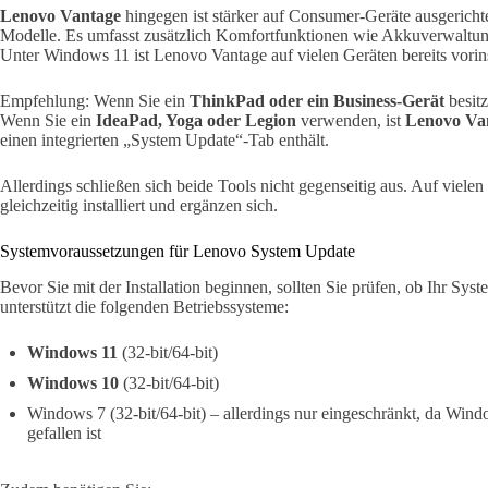
Lenovo Vantage
hingegen ist stärker auf Consumer-Geräte ausgericht
Modelle. Es umfasst zusätzlich Komfortfunktionen wie Akkuverwaltu
Unter Windows 11 ist Lenovo Vantage auf vielen Geräten bereits vorinst
Empfehlung: Wenn Sie ein
ThinkPad oder ein Business-Gerät
besitz
Wenn Sie ein
IdeaPad, Yoga oder Legion
verwenden, ist
Lenovo Va
einen integrierten „System Update“-Tab enthält.
Allerdings schließen sich beide Tools nicht gegenseitig aus. Auf viele
gleichzeitig installiert und ergänzen sich.
Systemvoraussetzungen für Lenovo System Update
Bevor Sie mit der Installation beginnen, sollten Sie prüfen, ob Ihr Sys
unterstützt die folgenden Betriebssysteme:
Windows 11
(32-bit/64-bit)
Windows 10
(32-bit/64-bit)
Windows 7 (32-bit/64-bit) – allerdings nur eingeschränkt, da Win
gefallen ist