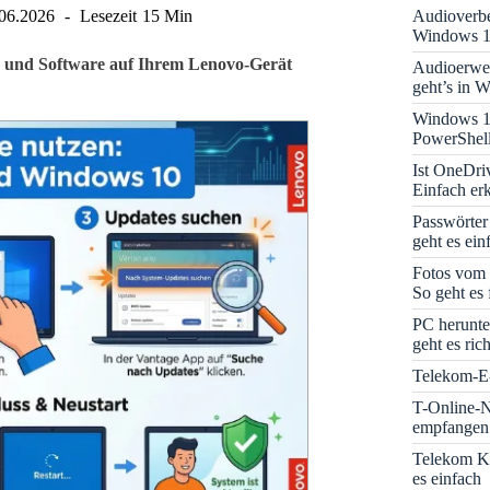
Audioverbe
06.2026
Lesezeit
15 Min
Windows 1
S und Software auf Ihrem Lenovo-Gerät
Audioerwei
geht’s in 
Windows 1
PowerShell
Ist OneDri
Einfach erk
Passwörter
geht es ein
Fotos vom 
So geht es 
PC herunte
geht es rich
Telekom-E-
T-Online-N
empfangen:
Telekom K
es einfach