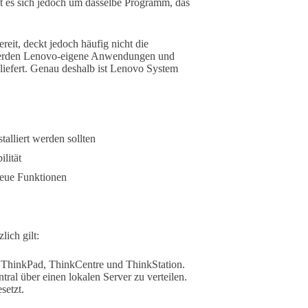
lt es sich jedoch um dasselbe Programm, das
ereit, deckt jedoch häufig nicht die
 werden Lenovo-eigene Anwendungen und
iefert. Genau deshalb ist Lenovo System
alliert werden sollten
lität
eue Funktionen
lich gilt:
e ThinkPad, ThinkCentre und ThinkStation.
ral über einen lokalen Server zu verteilen.
setzt.