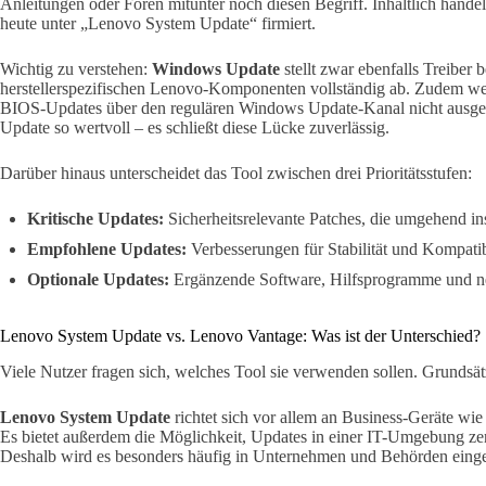
Anleitungen oder Foren mitunter noch diesen Begriff. Inhaltlich hande
heute unter „Lenovo System Update“ firmiert.
Wichtig zu verstehen:
Windows Update
stellt zwar ebenfalls Treiber b
herstellerspezifischen Lenovo-Komponenten vollständig ab. Zudem
BIOS-Updates über den regulären Windows Update-Kanal nicht ausgel
Update so wertvoll – es schließt diese Lücke zuverlässig.
Darüber hinaus unterscheidet das Tool zwischen drei Prioritätsstufen:
Kritische Updates:
Sicherheitsrelevante Patches, die umgehend inst
Empfohlene Updates:
Verbesserungen für Stabilität und Kompatibi
Optionale Updates:
Ergänzende Software, Hilfsprogramme und n
Lenovo System Update vs. Lenovo Vantage: Was ist der Unterschied?
Viele Nutzer fragen sich, welches Tool sie verwenden sollen. Grundsätz
Lenovo System Update
richtet sich vor allem an Business-Geräte wi
Es bietet außerdem die Möglichkeit, Updates in einer IT-Umgebung zent
Deshalb wird es besonders häufig in Unternehmen und Behörden einge