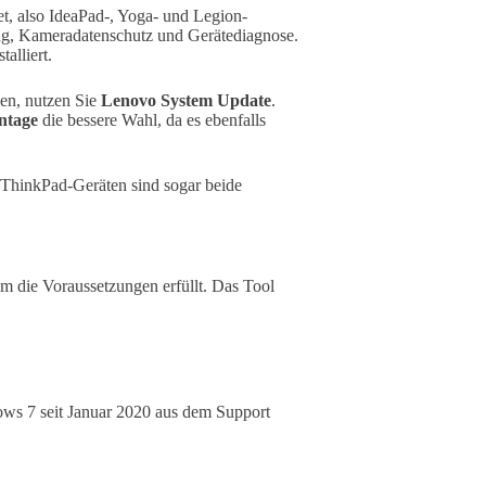
et, also IdeaPad-, Yoga- und Legion-
ng, Kameradatenschutz und Gerätediagnose.
alliert.
en, nutzen Sie
Lenovo System Update
.
ntage
die bessere Wahl, da es ebenfalls
n ThinkPad-Geräten sind sogar beide
tem die Voraussetzungen erfüllt. Das Tool
dows 7 seit Januar 2020 aus dem Support