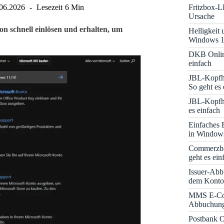
Fritzbox-L
06.2026
Lesezeit
6 Min
Ursache
n schnell einlösen und erhalten, um
Helligkeit
Windows 1
DKB Onlin
einfach
JBL-Kopfhö
So geht es 
JBL-Kopfhö
es einfach
Einfaches 
in Window
Commerzba
geht es ein
Issuer-Abb
dem Konto
MMS E-Co
Abbuchung 
Postbank O