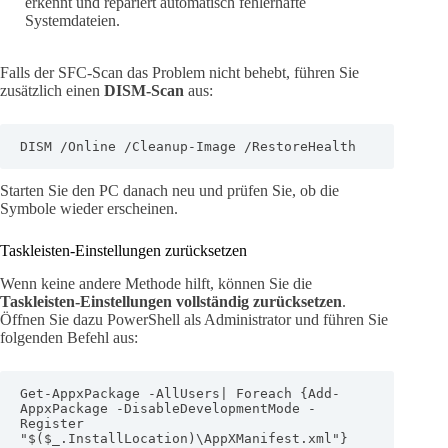
erkennt und repariert automatisch fehlerhafte
Systemdateien.
Falls der SFC-Scan das Problem nicht behebt, führen Sie
zusätzlich einen
DISM-Scan
aus:
DISM /Online /Cleanup-Image /RestoreHealth
Starten Sie den PC danach neu und prüfen Sie, ob die
Symbole wieder erscheinen.
Taskleisten-Einstellungen zurücksetzen
Wenn keine andere Methode hilft, können Sie die
Taskleisten-Einstellungen vollständig zurücksetzen
.
Öffnen Sie dazu PowerShell als Administrator und führen Sie
folgenden Befehl aus:
Get-AppxPackage -AllUsers| Foreach {Add-
AppxPackage -DisableDevelopmentMode -
Register 
"$($_.InstallLocation)\AppXManifest.xml"}