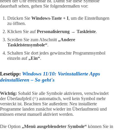
neben der Uhr erreichbar ist. Damit Sie diese Symbole
dauerhaft sehen, gehen Sie folgendermaßen vor:
Drücken Sie
Windows-Taste + I
, um die Einstellungen
zu öffnen.
Klicken Sie auf
Personalisierung
→
Taskleiste
.
Scrollen Sie zum Abschnitt
„Andere
Taskleistensymbole“
.
Schalten Sie dort jedes gewünschte Programmsymbol
einzeln auf
„Ein“
.
Lesetipp:
Windows 11/10: Vorinstallierte Apps
deinstallieren – So geht's
Wichtig:
Sobald Sie alle Symbole aktivieren, verschwindet
der Überlaufpfeil (^) automatisch, weil kein Symbol mehr
versteckt ist. Beachten Sie außerdem: Neu installierte
Programme landen zunächst wieder im Überlaufmenü und
müssen erneut manuell aktiviert werden.
Die Option
„Menü ausgeblendeter Symbole“
können Sie in