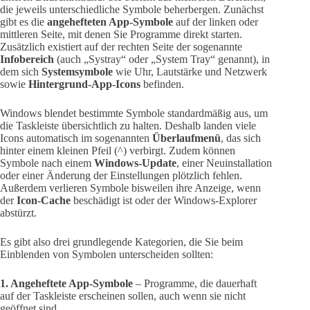
die jeweils unterschiedliche Symbole beherbergen. Zunächst
gibt es die
angehefteten App-Symbole
auf der linken oder
mittleren Seite, mit denen Sie Programme direkt starten.
Zusätzlich existiert auf der rechten Seite der sogenannte
Infobereich
(auch „Systray“ oder „System Tray“ genannt), in
dem sich
Systemsymbole
wie Uhr, Lautstärke und Netzwerk
sowie
Hintergrund-App-Icons
befinden.
Windows blendet bestimmte Symbole standardmäßig aus, um
die Taskleiste übersichtlich zu halten. Deshalb landen viele
Icons automatisch im sogenannten
Überlaufmenü
, das sich
hinter einem kleinen Pfeil (^) verbirgt. Zudem können
Symbole nach einem
Windows-Update
, einer Neuinstallation
oder einer Änderung der Einstellungen plötzlich fehlen.
Außerdem verlieren Symbole bisweilen ihre Anzeige, wenn
der
Icon-Cache
beschädigt ist oder der Windows-Explorer
abstürzt.
Es gibt also drei grundlegende Kategorien, die Sie beim
Einblenden von Symbolen unterscheiden sollten:
1. Angeheftete App-Symbole
– Programme, die dauerhaft
auf der Taskleiste erscheinen sollen, auch wenn sie nicht
geöffnet sind.