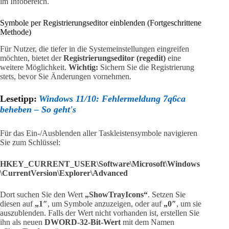
im Infobereich.
Symbole per Registrierungseditor einblenden (Fortgeschrittene
Methode)
Für Nutzer, die tiefer in die Systemeinstellungen eingreifen
möchten, bietet der
Registrierungseditor (regedit)
eine
weitere Möglichkeit.
Wichtig:
Sichern Sie die Registrierung
stets, bevor Sie Änderungen vornehmen.
Lesetipp:
Windows 11/10: Fehlermeldung 7q6ca
beheben – So geht's
Für das Ein-/Ausblenden aller Taskleistensymbole navigieren
Sie zum Schlüssel:
HKEY_CURRENT_USER\Software\Microsoft\Windows
\CurrentVersion\Explorer\Advanced
Dort suchen Sie den Wert
„ShowTrayIcons“
. Setzen Sie
diesen auf
„1″
, um Symbole anzuzeigen, oder auf
„0″
, um sie
auszublenden. Falls der Wert nicht vorhanden ist, erstellen Sie
ihn als neuen
DWORD-32-Bit-Wert
mit dem Namen