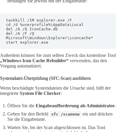
bestätigen Sie jeweils mit der Eingabetaste:
taskkill /IM explorer.exe /F

cd /d %userprofile%\AppData\Local

del /A /Q IconCache.db

del /A /F /Q 
Microsoft\Windows\Explorer\iconcache*

start explorer.exe
Außerdem können Sie zum selben Zweck das kostenlose Tool
„Windows Icon Cache Rebuilder“
verwenden, das den
Vorgang automatisiert.
Systemdatei-Überprüfung (SFC-Scan) ausführen
Wenn beschädigte Systemdateien die Ursache sind, hilft der
integrierte
System File Checker
:
Öffnen Sie die
Eingabeaufforderung als Administrator
.
Geben Sie den Befehl
ein und drücken
sfc /scannow
Sie die Eingabetaste.
Warten Sie, bis der Scan abgeschlossen ist. Das Tool