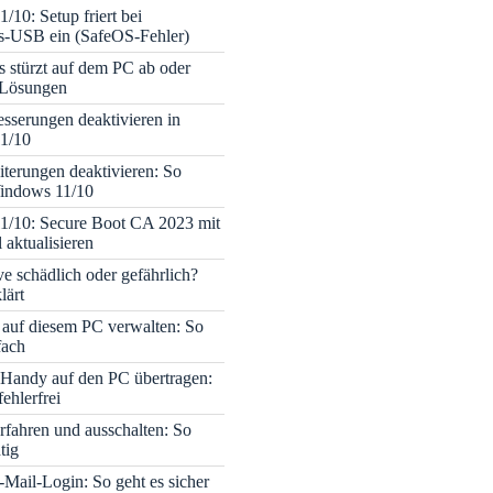
/10: Setup friert bei
ons-USB ein (SafeOS-Fehler)
s stürzt auf dem PC ab oder
– Lösungen
sserungen deaktivieren in
1/10
terungen deaktivieren: So
Windows 11/10
1/10: Secure Boot CA 2023 mit
 aktualisieren
ve schädlich oder gefährlich?
lärt
 auf diesem PC verwalten: So
fach
Handy auf den PC übertragen:
fehlerfrei
rfahren und ausschalten: So
tig
Mail-Login: So geht es sicher