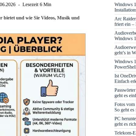
Windows 11
.06.2026
Lesezeit
6 Min
Installati
r bietet und wie Sie Videos, Musik und
Arc Raider
friert ein 
Audioverbe
Windows 1
Audioerwei
geht’s in 
Windows 1
PowerShell
Ist OneDri
Einfach erk
Passwörter
geht es ein
Fotos vom 
So geht es 
PC herunte
geht es rich
Telekom-E-