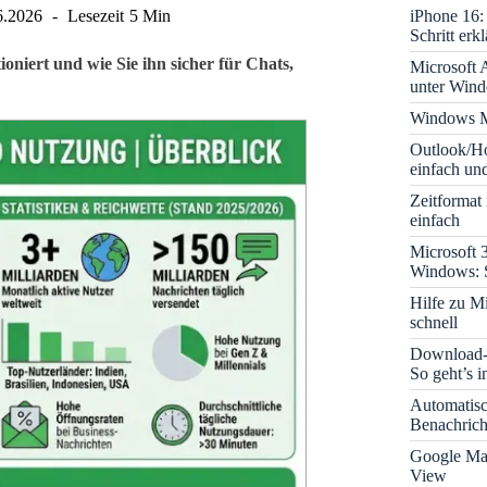
iPhone 16: 
6.2026
Lesezeit
5 Min
Schritt erkl
oniert und wie Sie ihn sicher für Chats,
Microsoft A
unter Win
Windows M
Outlook/Ho
einfach und
Zeitformat
einfach
Microsoft 
Windows: S
Hilfe zu M
schnell
Download-B
So geht’s 
Automatis
Benachrich
Google Map
View