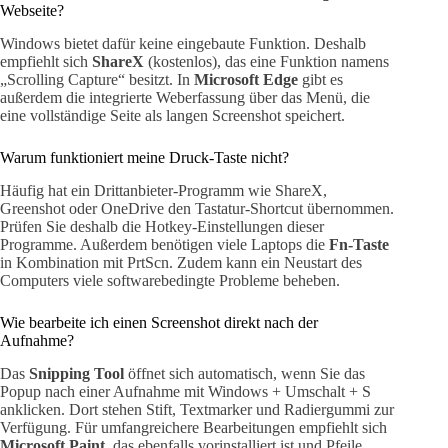
Webseite?
Windows bietet dafür keine eingebaute Funktion. Deshalb
empfiehlt sich
ShareX
(kostenlos), das eine Funktion namens
„Scrolling Capture“ besitzt. In
Microsoft Edge
gibt es
außerdem die integrierte Weberfassung über das Menü, die
eine vollständige Seite als langen Screenshot speichert.
Warum funktioniert meine Druck-Taste nicht?
Häufig hat ein Drittanbieter-Programm wie ShareX,
Greenshot oder OneDrive den Tastatur-Shortcut übernommen.
Prüfen Sie deshalb die Hotkey-Einstellungen dieser
Programme. Außerdem benötigen viele Laptops die
Fn-Taste
in Kombination mit PrtScn. Zudem kann ein Neustart des
Computers viele softwarebedingte Probleme beheben.
Wie bearbeite ich einen Screenshot direkt nach der
Aufnahme?
Das
Snipping Tool
öffnet sich automatisch, wenn Sie das
Popup nach einer Aufnahme mit Windows + Umschalt + S
anklicken. Dort stehen Stift, Textmarker und Radiergummi zur
Verfügung. Für umfangreichere Bearbeitungen empfiehlt sich
Microsoft Paint
, das ebenfalls vorinstalliert ist und Pfeile,