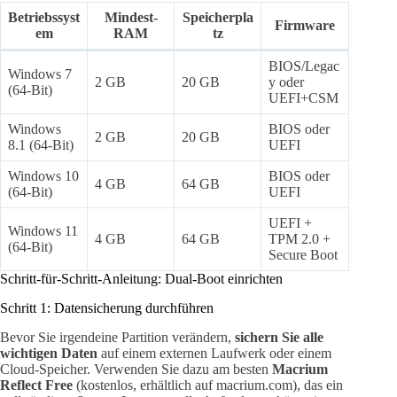
Betriebssyst
Mindest-
Speicherpla
Firmware
em
RAM
tz
BIOS/Legac
Windows 7
2 GB
20 GB
y oder
(64-Bit)
UEFI+CSM
Windows
BIOS oder
2 GB
20 GB
8.1 (64-Bit)
UEFI
Windows 10
BIOS oder
4 GB
64 GB
(64-Bit)
UEFI
UEFI +
Windows 11
4 GB
64 GB
TPM 2.0 +
(64-Bit)
Secure Boot
Schritt-für-Schritt-Anleitung: Dual-Boot einrichten
Schritt 1: Datensicherung durchführen
Bevor Sie irgendeine Partition verändern,
sichern Sie alle
wichtigen Daten
auf einem externen Laufwerk oder einem
Cloud-Speicher. Verwenden Sie dazu am besten
Macrium
Reflect Free
(kostenlos, erhältlich auf macrium.com), das ein