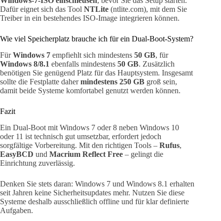
Windows-7-ISO einschleusen
, bevor Sie das Setup starten.
Dafür eignet sich das Tool
NTLite
(ntlite.com), mit dem Sie
Treiber in ein bestehendes ISO-Image integrieren können.
Wie viel Speicherplatz brauche ich für ein Dual-Boot-System?
Für
Windows 7
empfiehlt sich mindestens
50 GB
, für
Windows 8/8.1
ebenfalls mindestens
50 GB
. Zusätzlich
benötigen Sie genügend Platz für das Hauptsystem. Insgesamt
sollte die Festplatte daher
mindestens 250 GB
groß sein,
damit beide Systeme komfortabel genutzt werden können.
Fazit
Ein Dual-Boot mit Windows 7 oder 8 neben Windows 10
oder 11 ist technisch gut umsetzbar, erfordert jedoch
sorgfältige Vorbereitung. Mit den richtigen Tools –
Rufus
,
EasyBCD
und
Macrium Reflect Free
– gelingt die
Einrichtung zuverlässig.
Denken Sie stets daran: Windows 7 und Windows 8.1 erhalten
seit Jahren keine Sicherheitsupdates mehr. Nutzen Sie diese
Systeme deshalb ausschließlich offline und für klar definierte
Aufgaben.