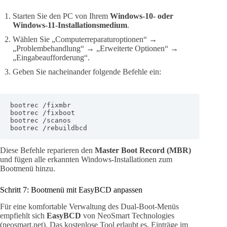
Starten Sie den PC von Ihrem
Windows-10- oder
Windows-11-Installationsmedium
.
Wählen Sie „Computerreparaturoptionen“ →
„Problembehandlung“ → „Erweiterte Optionen“ →
„Eingabeaufforderung“.
Geben Sie nacheinander folgende Befehle ein:
bootrec /fixmbr

bootrec /fixboot

bootrec /scanos

bootrec /rebuildbcd
Diese Befehle reparieren den
Master Boot Record (MBR)
und fügen alle erkannten Windows-Installationen zum
Bootmenü hinzu.
Schritt 7: Bootmenü mit EasyBCD anpassen
Für eine komfortable Verwaltung des Dual-Boot-Menüs
empfiehlt sich
EasyBCD
von NeoSmart Technologies
(neosmart.net). Das kostenlose Tool erlaubt es, Einträge im