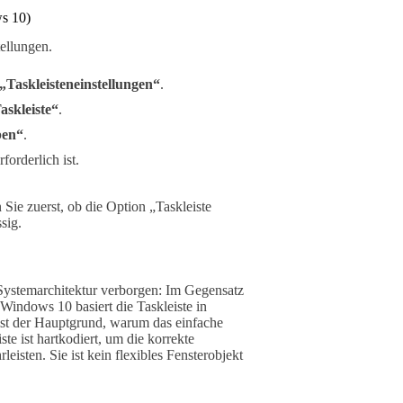
ws 10)
ellungen.
„Taskleisteneinstellungen“
.
askleiste“
.
en“
.
forderlich ist.
n Sie zuerst, ob die Option „Taskleiste
sig.
r Systemarchitektur verborgen: Im Gegensatz
indows 10 basiert die Taskleiste in
t der Hauptgrund, warum das einfache
te ist hartkodiert, um die korrekte
isten. Sie ist kein flexibles Fensterobjekt