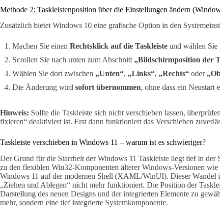
Methode 2: Taskleistenposition über die Einstellungen ändern (Windo
Zusätzlich bietet Windows 10 eine grafische Option in den Systemeinst
Machen Sie einen
Rechtsklick auf die Taskleiste
und wählen Sie
Scrollen Sie nach unten zum Abschnitt
„Bildschirmposition der T
Wählen Sie dort zwischen
„Unten“
,
„Links“
,
„Rechts“
oder
„Ob
Die Änderung wird
sofort übernommen
, ohne dass ein Neustart er
Hinweis:
Sollte die Taskleiste sich nicht verschieben lassen, überprüfe
fixieren“ deaktiviert ist. Erst dann funktioniert das Verschieben zuverläs
Taskleiste verschieben in Windows 11 – warum ist es schwieriger?
Der Grund für die Starrheit der Windows 11 Taskleiste liegt tief in de
zu den flexiblen Win32-Komponenten älterer Windows-Versionen wie W
Windows 11 auf der modernen Shell (XAML/WinUI). Dieser Wandel is
„Ziehen und Ablegen“ nicht mehr funktioniert. Die Position der Taskleis
Darstellung des neuen Designs und der integrierten Elemente zu gewährle
mehr, sondern eine tief integrierte Systemkomponente.