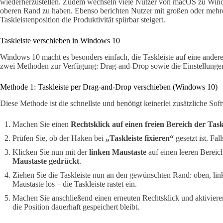
wiederherzustellen. Zudem wechseln viele Nutzer von macOS zu Wind
oberen Rand zu haben. Ebenso berichten Nutzer mit großen oder mehre
Taskleistenposition die Produktivität spürbar steigert.
Taskleiste verschieben in Windows 10
Windows 10 macht es besonders einfach, die Taskleiste auf eine andere
zwei Methoden zur Verfügung: Drag-and-Drop sowie die Einstellunge
Methode 1: Taskleiste per Drag-and-Drop verschieben (Windows 10)
Diese Methode ist die schnellste und benötigt keinerlei zusätzliche Sof
Machen Sie einen
Rechtsklick auf einen freien Bereich der Task
Prüfen Sie, ob der Haken bei
„Taskleiste fixieren“
gesetzt ist. Fal
Klicken Sie nun mit der
linken Maustaste
auf einen leeren Bereic
Maustaste gedrückt
.
Ziehen Sie die Taskleiste nun an den gewünschten Rand: oben, link
Maustaste los – die Taskleiste rastet ein.
Machen Sie anschließend einen erneuten Rechtsklick und aktivier
die Position dauerhaft gespeichert bleibt.