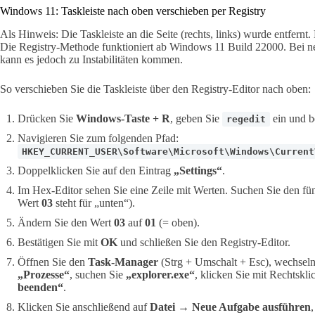
Windows 11: Taskleiste nach oben verschieben per Registry
Als Hinweis: Die Taskleiste an die Seite (rechts, links) wurde entfernt
Die Registry-Methode funktioniert ab Windows 11 Build 22000. Bei
kann es jedoch zu Instabilitäten kommen.
So verschieben Sie die Taskleiste über den Registry-Editor nach oben:
Drücken Sie
Windows-Taste + R
, geben Sie
ein und b
regedit
Navigieren Sie zum folgenden Pfad:
HKEY_CURRENT_USER\Software\Microsoft\Windows\Current
Doppelklicken Sie auf den Eintrag
„Settings“
.
Im Hex-Editor sehen Sie eine Zeile mit Werten. Suchen Sie den fün
Wert
03
steht für „unten“).
Ändern Sie den Wert
03
auf
01
(= oben).
Bestätigen Sie mit
OK
und schließen Sie den Registry-Editor.
Öffnen Sie den
Task-Manager
(Strg + Umschalt + Esc), wechseln
„Prozesse“
, suchen Sie
„explorer.exe“
, klicken Sie mit Rechtskl
beenden“
.
Klicken Sie anschließend auf
Datei → Neue Aufgabe ausführen