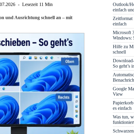
Outlook/Ho
.07.2026
Lesezeit
11 Min
einfach und
ion und Ausrichtung schnell an – mit
Zeitformat
einfach
Microsoft 
Windows: S
Hilfe zu M
schnell
Download-B
So geht’s 
Automatis
Benachrich
Google Map
View
Papierkorb
es einfach
Was tun, w
funktionie
Schwarzen