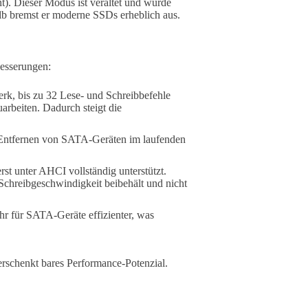
. Dieser Modus ist veraltet und wurde
alb bremst er moderne SSDs erheblich aus.
besserungen:
k, bis zu 32 Lese- und Schreibbefehle
uarbeiten. Dadurch steigt die
ntfernen von SATA-Geräten im laufenden
t unter AHCI vollständig unterstützt.
Schreibgeschwindigkeit beibehält und nicht
r für SATA-Geräte effizienter, was
erschenkt bares Performance-Potenzial.