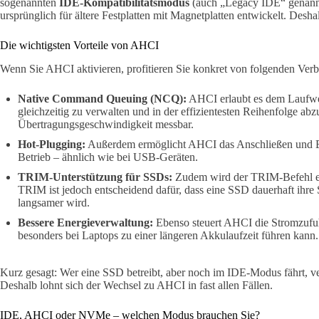
sogenannten
IDE-Kompatibilitätsmodus
(auch „Legacy IDE“ genannt)
ursprünglich für ältere Festplatten mit Magnetplatten entwickelt. Desh
Die wichtigsten Vorteile von AHCI
Wenn Sie AHCI aktivieren, profitieren Sie konkret von folgenden Ver
Native Command Queuing (NCQ):
AHCI erlaubt es dem Laufwer
gleichzeitig zu verwalten und in der effizientesten Reihenfolge abz
Übertragungsgeschwindigkeit messbar.
Hot-Plugging:
Außerdem ermöglicht AHCI das Anschließen und E
Betrieb – ähnlich wie bei USB-Geräten.
TRIM-Unterstützung für SSDs:
Zudem wird der TRIM-Befehl ers
TRIM ist jedoch entscheidend dafür, dass eine SSD dauerhaft ihre 
langsamer wird.
Bessere Energieverwaltung:
Ebenso steuert AHCI die Stromzufuh
besonders bei Laptops zu einer längeren Akkulaufzeit führen kann.
Kurz gesagt: Wer eine SSD betreibt, aber noch im IDE-Modus fährt, v
Deshalb lohnt sich der Wechsel zu AHCI in fast allen Fällen.
IDE, AHCI oder NVMe – welchen Modus brauchen Sie?