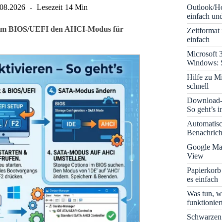
Outlook/Ho
.08.2026
Lesezeit
14 Min
einfach und
ie im BIOS/UEFI den AHCI-Modus für
Zeitformat
einfach
Microsoft 
Windows: S
Hilfe zu M
schnell
Download-B
So geht’s 
Automatis
Benachrich
Google Map
View
Papierkorb
es einfach
Was tun, w
funktionie
Schwarzen