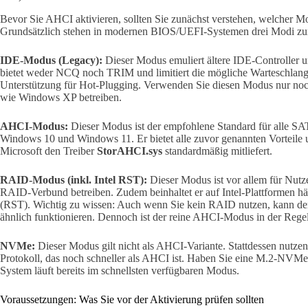
Bevor Sie AHCI aktivieren, sollten Sie zunächst verstehen, welcher Mod
Grundsätzlich stehen in modernen BIOS/UEFI-Systemen drei Modi zu
IDE-Modus (Legacy):
Dieser Modus emuliert ältere IDE-Controller u
bietet weder NCQ noch TRIM und limitiert die mögliche Warteschlange
Unterstützung für Hot-Plugging. Verwenden Sie diesen Modus nur noch
wie Windows XP betreiben.
AHCI-Modus:
Dieser Modus ist der empfohlene Standard für alle S
Windows 10 und Windows 11. Er bietet alle zuvor genannten Vorteile un
Microsoft den Treiber
StorAHCI.sys
standardmäßig mitliefert.
RAID-Modus (inkl. Intel RST):
Dieser Modus ist vor allem für Nutz
RAID-Verbund betreiben. Zudem beinhaltet er auf Intel-Plattformen hä
(RST). Wichtig zu wissen: Auch wenn Sie kein RAID nutzen, kann
ähnlich funktionieren. Dennoch ist der reine AHCI-Modus in der Rege
NVMe:
Dieser Modus gilt nicht als AHCI-Variante. Stattdessen nut
Protokoll, das noch schneller als AHCI ist. Haben Sie eine M.2-NVM
System läuft bereits im schnellsten verfügbaren Modus.
Voraussetzungen: Was Sie vor der Aktivierung prüfen sollten