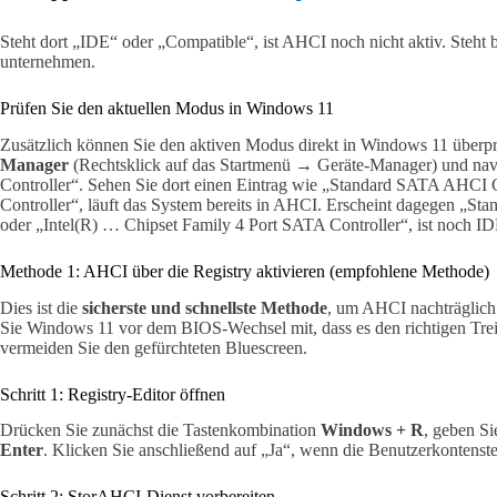
Steht dort „IDE“ oder „Compatible“, ist AHCI noch nicht aktiv. Steht 
unternehmen.
Prüfen Sie den aktuellen Modus in Windows 11
Zusätzlich können Sie den aktiven Modus direkt in Windows 11 überp
Manager
(Rechtsklick auf das Startmenü → Geräte-Manager) und na
Controller“. Sehen Sie dort einen Eintrag wie „Standard SATA AHCI 
Controller“, läuft das System bereits in AHCI. Erscheint dagegen „St
oder „Intel(R) … Chipset Family 4 Port SATA Controller“, ist noch ID
Methode 1: AHCI über die Registry aktivieren (empfohlene Methode)
Dies ist die
sicherste und schnellste Methode
, um AHCI nachträglich 
Sie Windows 11 vor dem BIOS-Wechsel mit, dass es den richtigen Treib
vermeiden Sie den gefürchteten Bluescreen.
Schritt 1: Registry-Editor öffnen
Drücken Sie zunächst die Tastenkombination
Windows + R
, geben S
Enter
. Klicken Sie anschließend auf „Ja“, wenn die Benutzerkontenste
Schritt 2: StorAHCI-Dienst vorbereiten