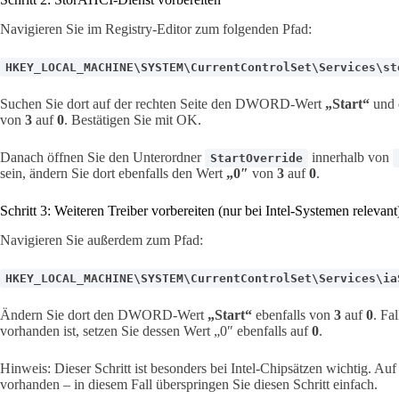
Navigieren Sie im Registry-Editor zum folgenden Pfad:
HKEY_LOCAL_MACHINE\SYSTEM\CurrentControlSet\Services\st
Suchen Sie dort auf der rechten Seite den DWORD-Wert
„Start“
und 
von
3
auf
0
. Bestätigen Sie mit OK.
Danach öffnen Sie den Unterordner
innerhalb von
StartOverride
sein, ändern Sie dort ebenfalls den Wert
„0″
von
3
auf
0
.
Schritt 3: Weiteren Treiber vorbereiten (nur bei Intel-Systemen relevant
Navigieren Sie außerdem zum Pfad:
HKEY_LOCAL_MACHINE\SYSTEM\CurrentControlSet\Services\ia
Ändern Sie dort den DWORD-Wert
„Start“
ebenfalls von
3
auf
0
. Fa
vorhanden ist, setzen Sie dessen Wert „0″ ebenfalls auf
0
.
Hinweis: Dieser Schritt ist besonders bei Intel-Chipsätzen wichtig. 
vorhanden – in diesem Fall überspringen Sie diesen Schritt einfach.