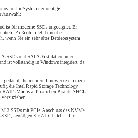
us für Ihr System der richtige ist.
r Auswahl:
nd ist für moderne SSDs ungeeignet. Er
ntiefe. Außerdem fehlt ihm die
, wenn Sie ein sehr altes Betriebssystem
ATA-SSDs und SATA-Festplatten unter
d ist vollständig in Windows integriert, da
er gedacht, die mehrere Laufwerke in einem
ufig die Intel Rapid Storage Technology
 der RAID-Modus auf manchen Boards AHCI-
l vorzuziehen.
zen M.2-SSDs mit PCIe-Anschluss das NVMe-
e-SSD, benötigen Sie AHCI nicht – Ihr