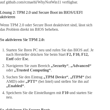
auf github.com/rcmaehl/WhyNotWin11 verfügbar.
Lösung 2: TPM 2.0 und Secure Boot im BIOS/UEFI
aktivieren
Wenn TPM 2.0 oder Secure Boot deaktiviert sind, lässt sich
das Problem direkt im BIOS beheben.
So aktivieren Sie TPM 2.0:
Starten Sie Ihren PC neu und rufen Sie das BIOS auf. Je
nach Hersteller drücken Sie beim Start
F2, F10, F12,
Entf
oder
Esc
.
Navigieren Sie zum Bereich
„Security“
,
„Advanced“
oder
„Trusted Computing“
.
Suchen Sie den Eintrag
„TPM Device“
,
„fTPM“
(bei
AMD) oder
„PTT“
(bei Intel) und stellen Sie ihn auf
„Enabled“
.
Speichern Sie die Einstellungen mit
F10
und starten Sie
neu.
So aktivieren Sie Secure Boot: