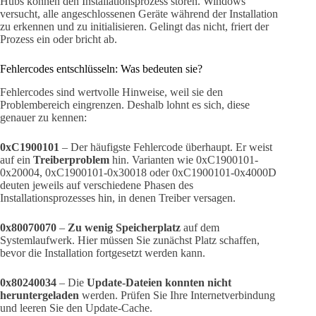
Hubs können den Installationsprozess stören. Windows
versucht, alle angeschlossenen Geräte während der Installation
zu erkennen und zu initialisieren. Gelingt das nicht, friert der
Prozess ein oder bricht ab.
Fehlercodes entschlüsseln: Was bedeuten sie?
Fehlercodes sind wertvolle Hinweise, weil sie den
Problembereich eingrenzen. Deshalb lohnt es sich, diese
genauer zu kennen:
0xC1900101
– Der häufigste Fehlercode überhaupt. Er weist
auf ein
Treiberproblem
hin. Varianten wie 0xC1900101-
0x20004, 0xC1900101-0x30018 oder 0xC1900101-0x4000D
deuten jeweils auf verschiedene Phasen des
Installationsprozesses hin, in denen Treiber versagen.
0x80070070
–
Zu wenig Speicherplatz
auf dem
Systemlaufwerk. Hier müssen Sie zunächst Platz schaffen,
bevor die Installation fortgesetzt werden kann.
0x80240034
– Die
Update-Dateien konnten nicht
heruntergeladen
werden. Prüfen Sie Ihre Internetverbindung
und leeren Sie den Update-Cache.