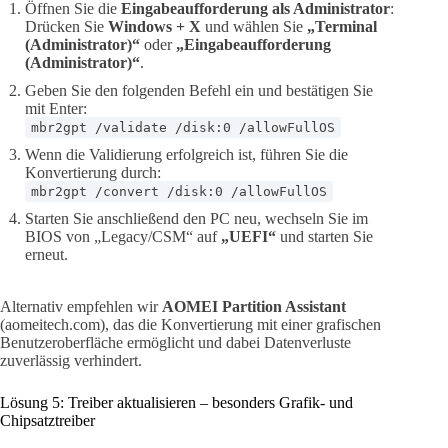
Öffnen Sie die
Eingabeaufforderung als Administrator
:
Drücken Sie
Windows + X
und wählen Sie
„Terminal
(Administrator)“
oder
„Eingabeaufforderung
(Administrator)“
.
Geben Sie den folgenden Befehl ein und bestätigen Sie
mit Enter:
mbr2gpt /validate /disk:0 /allowFullOS
Wenn die Validierung erfolgreich ist, führen Sie die
Konvertierung durch:
mbr2gpt /convert /disk:0 /allowFullOS
Starten Sie anschließend den PC neu, wechseln Sie im
BIOS von „Legacy/CSM“ auf
„UEFI“
und starten Sie
erneut.
Alternativ empfehlen wir
AOMEI Partition Assistant
(aomeitech.com), das die Konvertierung mit einer grafischen
Benutzeroberfläche ermöglicht und dabei Datenverluste
zuverlässig verhindert.
Lösung 5: Treiber aktualisieren – besonders Grafik- und
Chipsatztreiber