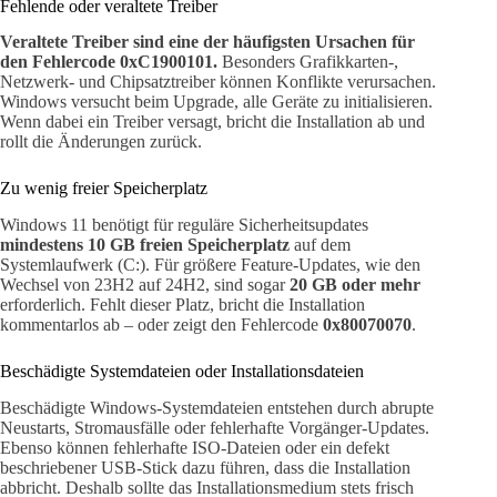
Fehlende oder veraltete Treiber
Veraltete Treiber sind eine der häufigsten Ursachen für
den Fehlercode 0xC1900101.
Besonders Grafikkarten-,
Netzwerk- und Chipsatztreiber können Konflikte verursachen.
Windows versucht beim Upgrade, alle Geräte zu initialisieren.
Wenn dabei ein Treiber versagt, bricht die Installation ab und
rollt die Änderungen zurück.
Zu wenig freier Speicherplatz
Windows 11 benötigt für reguläre Sicherheitsupdates
mindestens 10 GB freien Speicherplatz
auf dem
Systemlaufwerk (C:). Für größere Feature-Updates, wie den
Wechsel von 23H2 auf 24H2, sind sogar
20 GB oder mehr
erforderlich. Fehlt dieser Platz, bricht die Installation
kommentarlos ab – oder zeigt den Fehlercode
0x80070070
.
Beschädigte Systemdateien oder Installationsdateien
Beschädigte Windows-Systemdateien entstehen durch abrupte
Neustarts, Stromausfälle oder fehlerhafte Vorgänger-Updates.
Ebenso können fehlerhafte ISO-Dateien oder ein defekt
beschriebener USB-Stick dazu führen, dass die Installation
abbricht. Deshalb sollte das Installationsmedium stets frisch