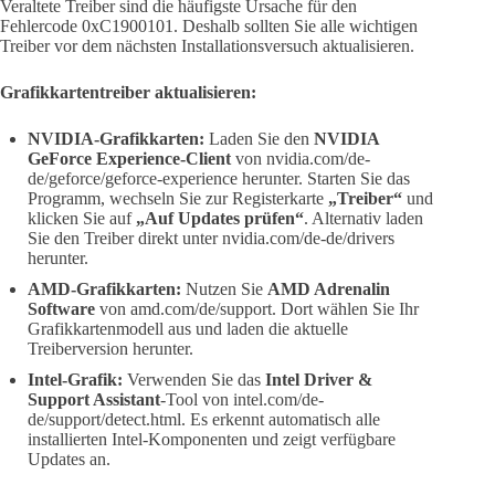
Veraltete Treiber sind die häufigste Ursache für den
Fehlercode 0xC1900101. Deshalb sollten Sie alle wichtigen
Treiber vor dem nächsten Installationsversuch aktualisieren.
Grafikkartentreiber aktualisieren:
NVIDIA-Grafikkarten:
Laden Sie den
NVIDIA
GeForce Experience-Client
von nvidia.com/de-
de/geforce/geforce-experience herunter. Starten Sie das
Programm, wechseln Sie zur Registerkarte
„Treiber“
und
klicken Sie auf
„Auf Updates prüfen“
. Alternativ laden
Sie den Treiber direkt unter nvidia.com/de-de/drivers
herunter.
AMD-Grafikkarten:
Nutzen Sie
AMD Adrenalin
Software
von amd.com/de/support. Dort wählen Sie Ihr
Grafikkartenmodell aus und laden die aktuelle
Treiberversion herunter.
Intel-Grafik:
Verwenden Sie das
Intel Driver &
Support Assistant
-Tool von intel.com/de-
de/support/detect.html. Es erkennt automatisch alle
installierten Intel-Komponenten und zeigt verfügbare
Updates an.