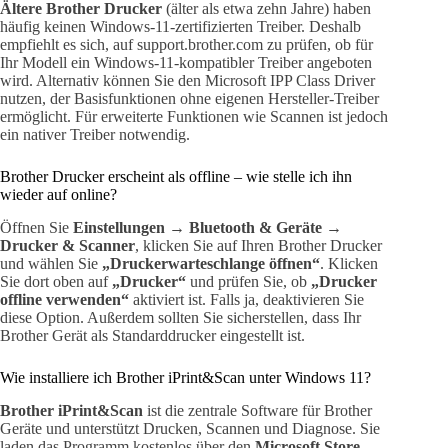
Ältere Brother Drucker
(älter als etwa zehn Jahre) haben
häufig keinen Windows-11-zertifizierten Treiber. Deshalb
empfiehlt es sich, auf support.brother.com zu prüfen, ob für
Ihr Modell ein Windows-11-kompatibler Treiber angeboten
wird. Alternativ können Sie den Microsoft IPP Class Driver
nutzen, der Basisfunktionen ohne eigenen Hersteller-Treiber
ermöglicht. Für erweiterte Funktionen wie Scannen ist jedoch
ein nativer Treiber notwendig.
Brother Drucker erscheint als offline – wie stelle ich ihn
wieder auf online?
Öffnen Sie
Einstellungen → Bluetooth & Geräte →
Drucker & Scanner
, klicken Sie auf Ihren Brother Drucker
und wählen Sie
„Druckerwarteschlange öffnen“
. Klicken
Sie dort oben auf
„Drucker“
und prüfen Sie, ob
„Drucker
offline verwenden“
aktiviert ist. Falls ja, deaktivieren Sie
diese Option. Außerdem sollten Sie sicherstellen, dass Ihr
Brother Gerät als Standarddrucker eingestellt ist.
Wie installiere ich Brother iPrint&Scan unter Windows 11?
Brother iPrint&Scan
ist die zentrale Software für Brother
Geräte und unterstützt Drucken, Scannen und Diagnose. Sie
laden das Programm kostenlos über den
Microsoft Store