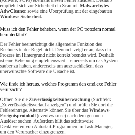
(Adware, PUPs) ebenfalls diesen Fehler auslösen. Deshalb
empfiehlt sich zur Sicherheit ein Scan mit
Malwarebytes
AdwCleaner
sowie eine Überprüfung mit der eingebauten
Windows Sicherheit
.
Muss ich den Fehler beheben, wenn der PC trotzdem normal
herunterfährt?
Der Fehler beeinträchtigt die allgemeine Funktion des
Rechners in der Regel nicht. Dennoch zeigt er an, dass ein
Prozess im Hintergrund nicht korrekt beendet wird. Deshalb
ist eine Behebung empfehlenswert – einerseits um das System
sauber zu halten, andererseits um auszuschließen, dass
unerwünschte Software die Ursache ist.
Wie finde ich heraus, welches Programm den cmd.exe Fehler
verursacht?
Öffnen Sie die
Zuverlässigkeitsüberwachung
(Suchfeld:
„Zuverlässigkeitsverlauf anzeigen“) und prüfen Sie dort die
Fehlereinträge. Alternativ können Sie über das
Windows-
Ereignisprotokoll
(eventvwr.msc) nach dem genauen
Auslöser suchen. Außerdem hilft das schrittweise
Deaktivieren von Autostart-Programmen im Task-Manager,
um den Verursacher einzugrenzen.