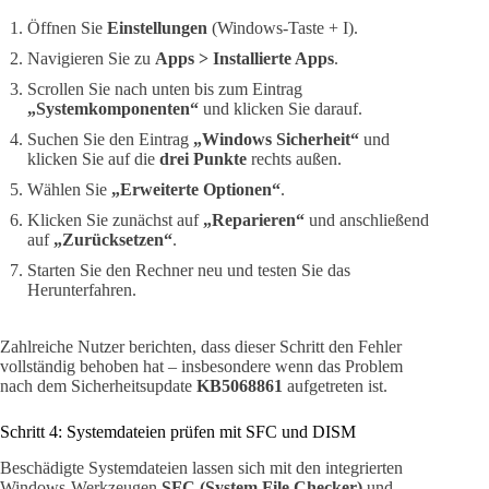
Öffnen Sie
Einstellungen
(Windows-Taste + I).
Navigieren Sie zu
Apps > Installierte Apps
.
Scrollen Sie nach unten bis zum Eintrag
„Systemkomponenten“
und klicken Sie darauf.
Suchen Sie den Eintrag
„Windows Sicherheit“
und
klicken Sie auf die
drei Punkte
rechts außen.
Wählen Sie
„Erweiterte Optionen“
.
Klicken Sie zunächst auf
„Reparieren“
und anschließend
auf
„Zurücksetzen“
.
Starten Sie den Rechner neu und testen Sie das
Herunterfahren.
Zahlreiche Nutzer berichten, dass dieser Schritt den Fehler
vollständig behoben hat – insbesondere wenn das Problem
nach dem Sicherheitsupdate
KB5068861
aufgetreten ist.
Schritt 4: Systemdateien prüfen mit SFC und DISM
Beschädigte Systemdateien lassen sich mit den integrierten
Windows-Werkzeugen
SFC (System File Checker)
und