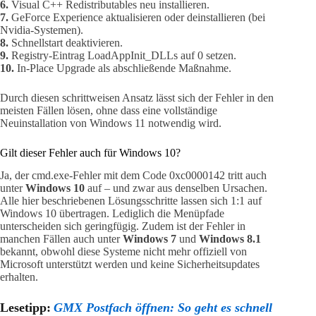
6.
Visual C++ Redistributables neu installieren.
7.
GeForce Experience aktualisieren oder deinstallieren (bei
Nvidia-Systemen).
8.
Schnellstart deaktivieren.
9.
Registry-Eintrag LoadAppInit_DLLs auf 0 setzen.
10.
In-Place Upgrade als abschließende Maßnahme.
Durch diesen schrittweisen Ansatz lässt sich der Fehler in den
meisten Fällen lösen, ohne dass eine vollständige
Neuinstallation von Windows 11 notwendig wird.
Gilt dieser Fehler auch für Windows 10?
Ja, der cmd.exe-Fehler mit dem Code 0xc0000142 tritt auch
unter
Windows 10
auf – und zwar aus denselben Ursachen.
Alle hier beschriebenen Lösungsschritte lassen sich 1:1 auf
Windows 10 übertragen. Lediglich die Menüpfade
unterscheiden sich geringfügig. Zudem ist der Fehler in
manchen Fällen auch unter
Windows 7
und
Windows 8.1
bekannt, obwohl diese Systeme nicht mehr offiziell von
Microsoft unterstützt werden und keine Sicherheitsupdates
erhalten.
Lesetipp:
GMX Postfach öffnen: So geht es schnell