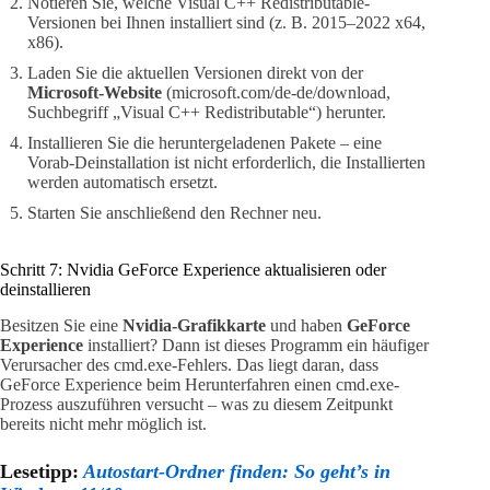
Notieren Sie, welche Visual C++ Redistributable-
Versionen bei Ihnen installiert sind (z. B. 2015–2022 x64,
x86).
Laden Sie die aktuellen Versionen direkt von der
Microsoft-Website
(microsoft.com/de-de/download,
Suchbegriff „Visual C++ Redistributable“) herunter.
Installieren Sie die heruntergeladenen Pakete – eine
Vorab-Deinstallation ist nicht erforderlich, die Installierten
werden automatisch ersetzt.
Starten Sie anschließend den Rechner neu.
Schritt 7: Nvidia GeForce Experience aktualisieren oder
deinstallieren
Besitzen Sie eine
Nvidia-Grafikkarte
und haben
GeForce
Experience
installiert? Dann ist dieses Programm ein häufiger
Verursacher des cmd.exe-Fehlers. Das liegt daran, dass
GeForce Experience beim Herunterfahren einen cmd.exe-
Prozess auszuführen versucht – was zu diesem Zeitpunkt
bereits nicht mehr möglich ist.
Lesetipp:
Autostart-Ordner finden: So geht’s in