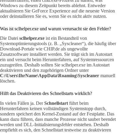
Herunterfahren, einen cmd.exe-Prozess zu starten, was
Windows zu diesem Zeitpunkt bereits ablehnt. Entweder
aktualisieren Sie GeForce Experience auf die neueste Version
oder deinstallieren Sie es, wenn Sie es nicht aktiv nutzen.
Was ist sclhelper.exe und warum verursacht sie den Fehler?
Die Datei
sclhelper.exe
ist ein Bestandteil von
Systemoptimierungstools (z. B. „Syscleaner“), die häufig über
Download-Portale wie CHIP.de als ungewollte
Zusatzsoftware installiert werden. Sie trägt sich im Autostart
ein und versucht beim Herunterfahren, auf Systemressourcen
zuzugreifen. Deshalb sollten Sie sclhelper.exe im Autostart
deaktivieren und den zugehörigen Ordner unter
C:\Users\IhrName\AppData\Roaming\Syscleaner
manuell
löschen.
Hilft das Deaktivieren des Schnellstarts wirklich?
In vielen Fällen ja. Der
Schnellstart
führt beim
Herunterfahren keinen vollständigen Systemstopp durch,
sondern speichert den Kernel-Zustand auf der Festplatte. Das
kann dazu führen, dass manche Prozesse nicht sauber beendet
werden und DLL-Initialisierungsfehler entstehen. Deshalb
empfiehlt es sich, den Schnellstart testweise zu deaktivieren