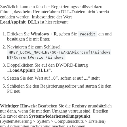
Zusätzlich kann ein falscher Registrierungsschlüssel dazu
führen, dass beim Herunterfahren DLL-Dateien nicht korrekt
entladen werden. Insbesondere der Wert
LoadAppInit_DLLs
ist hier relevant:
Drücken Sie
Windows + R
, geben Sie
ein und
regedit
bestätigen Sie mit Enter.
Navigieren Sie zum Schlüssel:
HKEY_LOCAL_MACHINE\SOFTWARE\Microsoft\Windows
NT\CurrentVersion\Windows
Doppelklicken Sie auf den DWORD-Eintrag
„LoadAppInit_DLLs“
.
Setzen Sie den Wert auf
„0″
, sofern er auf „1″ steht.
Schließen Sie den Registrierungseditor und starten Sie den
PC neu.
Wichtiger Hinweis:
Bearbeiten Sie die Registry grundsätzlich
nur dann, wenn Sie mit dem Umgang vertraut sind. Erstellen
Sie zuvor einen
Systemwiederherstellungspunkt
(Systemsteuerung > System > Computerschutz > Erstellen),
um Änderungen rückgängig machen zu können.