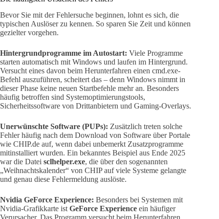
Bevor Sie mit der Fehlersuche beginnen, lohnt es sich, die
typischen Auslöser zu kennen. So sparen Sie Zeit und können
gezielter vorgehen.
Hintergrundprogramme im Autostart:
Viele Programme
starten automatisch mit Windows und laufen im Hintergrund.
Versucht eines davon beim Herunterfahren einen cmd.exe-
Befehl auszuführen, scheitert das – denn Windows nimmt in
dieser Phase keine neuen Startbefehle mehr an. Besonders
häufig betroffen sind Systemoptimierungstools,
Sicherheitssoftware von Drittanbietern und Gaming-Overlays.
Unerwünschte Software (PUPs):
Zusätzlich treten solche
Fehler häufig nach dem Download von Software über Portale
wie CHIP.de auf, wenn dabei unbemerkt Zusatzprogramme
mitinstalliert wurden. Ein bekanntes Beispiel aus Ende 2025
war die Datei
sclhelper.exe
, die über den sogenannten
„Weihnachtskalender“ von CHIP auf viele Systeme gelangte
und genau diese Fehlermeldung auslöste.
Nvidia GeForce Experience:
Besonders bei Systemen mit
Nvidia-Grafikkarte ist
GeForce Experience
ein häufiger
Verursacher. Das Programm versucht beim Herunterfahren,