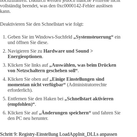
hochzufahren. Dadurch werden jedoch manche Prozesse nicht
vollständig beendet, was den 0xc0000142-Fehler auslösen
kann.
Deaktivieren Sie den Schnellstart wie folgt:
Geben Sie im Windows-Suchfeld
„Systemsteuerung“
ein
und öffnen Sie diese.
Navigieren Sie zu
Hardware und Sound >
Energieoptionen
.
Klicken Sie links auf
„Auswählen, was beim Drücken
von Netzschaltern geschehen soll“
.
Klicken Sie oben auf
„Einige Einstellungen sind
momentan nicht verfügbar“
(Administratorrechte
erforderlich).
Entfernen Sie den Haken bei
„Schnellstart aktivieren
(empfohlen)“
.
Klicken Sie auf
„Änderungen speichern“
und fahren Sie
den PC neu herunter.
Schritt 9: Registry-Einstellung LoadAppInit_DLLs anpassen