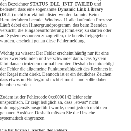
den Bezeichner
STATUS_DLL_INIT_FAILED
und
bedeutet, dass eine sogenannte
Dynamic Link Library
(DLL)
nicht korrekt initialisiert werden konnte. Beim
Herunterfahren beendet Windows 11 alle laufenden Prozesse.
Läuft dabei ein Hintergrundprogramm, das beim Beenden
versucht, die Eingabeaufforderung (cmd.exe) zu starten oder
auf Systemressourcen zuzugreifen, die bereits freigegeben
wurden, erscheint genau diese Fehlermeldung.
Wichtig zu wissen: Der Fehler erscheint häufig nur für eine
oder zwei Sekunden und verschwindet dann. Das System
fährt danach trotzdem normal herunter. Deshalb beeinträchtigt
der Fehler die allgemeine Funktionsfähigkeit des Rechners in
der Regel nicht direkt. Dennoch ist er ein deutliches Zeichen,
dass etwas im Hintergrund nicht stimmt – und sollte daher
behoben werden.
Zudem ist der Fehlercode 0xc0000142 leider sehr
unspezifisch. Er zeigt lediglich an, dass „etwas“ nicht
ordnungsgemäß ausgeführt wurde, nennt jedoch nicht den
genauen Auslöser. Deshalb müssen Sie die Ursache
systematisch eingrenzen.
Die häufigsten Ursachen des Fehlers