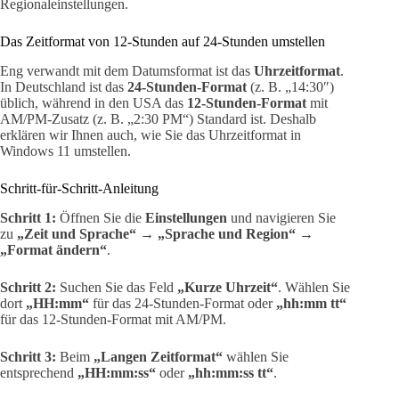
Regionaleinstellungen.
Das Zeitformat von 12-Stunden auf 24-Stunden umstellen
Eng verwandt mit dem Datumsformat ist das
Uhrzeitformat
.
In Deutschland ist das
24-Stunden-Format
(z. B. „14:30″)
üblich, während in den USA das
12-Stunden-Format
mit
AM/PM-Zusatz (z. B. „2:30 PM“) Standard ist. Deshalb
erklären wir Ihnen auch, wie Sie das Uhrzeitformat in
Windows 11 umstellen.
Schritt-für-Schritt-Anleitung
Schritt 1:
Öffnen Sie die
Einstellungen
und navigieren Sie
zu
„Zeit und Sprache“
→
„Sprache und Region“
→
„Format ändern“
.
Schritt 2:
Suchen Sie das Feld
„Kurze Uhrzeit“
. Wählen Sie
dort
„HH:mm“
für das 24-Stunden-Format oder
„hh:mm tt“
für das 12-Stunden-Format mit AM/PM.
Schritt 3:
Beim
„Langen Zeitformat“
wählen Sie
entsprechend
„HH:mm:ss“
oder
„hh:mm:ss tt“
.