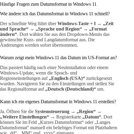
Häufige Fragen zum Datumsformat in Windows 11
Wie ändere ich das Datumsformat in Windows 11 schnell?
Der schnellste Weg führt über
Windows-Taste + I
→
„Zeit
und Sprache“
→
„Sprache und Region“
→
„Format
ändern“
. Dort wählen Sie aus den Dropdown-Menüs das
gewünschte Kurz- und Langdatumformat aus. Die
Änderungen werden sofort übernommen.
Warum zeigt mein Windows 11 das Datum im US-Format an?
Das passiert häufig nach einer Neuinstallation oder einem
Windows-Update, wenn die Sprach- und
Regionseinstellungen auf
„Englisch (USA)“
zurückgesetzt
wurden. Navigieren Sie zu den Einstellungen und stellen Sie
das Regionalformat auf
„Deutsch (Deutschland)“
um.
Kann ich ein eigenes Datumsformat in Windows 11 erstellen?
Ja. Öffnen Sie die
Systemsteuerung
→
„Region“
→
„Weitere Einstellungen“
→ Registerkarte
„Datum“
. Dort
können Sie im Feld „Kurzes Datumsformat“ oder „Langes
Datumsformat“ manuell ein beliebiges Format mit Platzhaltern
wie „dd“, „MM“ und „yyyy“ eintragen.