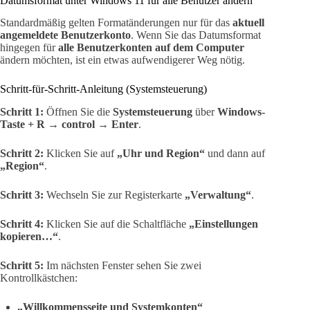
Datumsformat unter Windows 11 für alle Benutzer ändern
Standardmäßig gelten Formatänderungen nur für das
aktuell
angemeldete Benutzerkonto
. Wenn Sie das Datumsformat
hingegen für
alle Benutzerkonten auf dem Computer
ändern möchten, ist ein etwas aufwendigerer Weg nötig.
Schritt-für-Schritt-Anleitung (Systemsteuerung)
Schritt 1:
Öffnen Sie die
Systemsteuerung
über
Windows-
Taste + R
→
control
→
Enter
.
Schritt 2:
Klicken Sie auf
„Uhr und Region“
und dann auf
„Region“
.
Schritt 3:
Wechseln Sie zur Registerkarte
„Verwaltung“
.
Schritt 4:
Klicken Sie auf die Schaltfläche
„Einstellungen
kopieren…“
.
Schritt 5:
Im nächsten Fenster sehen Sie zwei
Kontrollkästchen:
„Willkommensseite und Systemkonten“