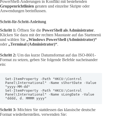
PowerShell-Änderungen in Konflikt mit bestehenden
Gruppenrichtlinien
geraten und einzelne Skripte oder
Anwendungen beeinflussen.
Schritt-für-Schritt-Anleitung
Schritt 1:
Öffnen Sie die
PowerShell als Administrator
.
Klicken Sie dazu mit der rechten Maustaste auf das Startmenü
und wählen Sie
„Windows PowerShell (Administrator)“
oder
„Terminal (Administrator)“
.
Schritt 2:
Um das kurze Datumsformat auf das ISO-8601-
Format zu setzen, geben Sie folgende Befehle nacheinander
ein:
Set-ItemProperty -Path "HKCU:\Control 
Panel\International" -Name sShortDate -Value 
"yyyy-MM-dd"

Set-ItemProperty -Path "HKCU:\Control 
Panel\International" -Name sLongDate -Value 
"dddd, d. MMMM yyyy"
Schritt 3:
Möchten Sie stattdessen das klassische deutsche
Format wiederherstellen, verwenden Sie: