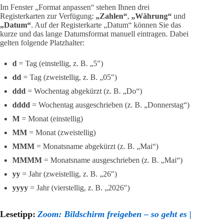
Im Fenster „Format anpassen“ stehen Ihnen drei
Registerkarten zur Verfügung:
„Zahlen“
,
„Währung“
und
„Datum“
. Auf der Registerkarte „Datum“ können Sie das
kurze und das lange Datumsformat manuell eintragen. Dabei
gelten folgende Platzhalter:
d
= Tag (einstellig, z. B. „5″)
dd
= Tag (zweistellig, z. B. „05″)
ddd
= Wochentag abgekürzt (z. B. „Do“)
dddd
= Wochentag ausgeschrieben (z. B. „Donnerstag“)
M
= Monat (einstellig)
MM
= Monat (zweistellig)
MMM
= Monatsname abgekürzt (z. B. „Mai“)
MMMM
= Monatsname ausgeschrieben (z. B. „Mai“)
yy
= Jahr (zweistellig, z. B. „26″)
yyyy
= Jahr (vierstellig, z. B. „2026″)
Lesetipp:
Zoom: Bildschirm freigeben – so geht es |