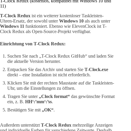
T-Clock Redux (kostenlos, kompatibel mit Windows 10 und
11)
T-Clock Redux
ist ein weiterer kostenloser Taskleisten-
Uhren-Ersatz, der sowohl unter
Windows 10
als auch unter
Windows 11
funktioniert. Ebenso wie ElevenClock ist T-
Clock Redux als Open-Source-Projekt verfügbar.
Einrichtung von T-Clock Redux:
Suchen Sie nach „T-Clock Redux GitHub“ und laden Sie
die aktuelle Version herunter.
Entpacken Sie das Archiv und starten Sie
T-Clock.exe
direkt – eine Installation ist nicht erforderlich.
Klicken Sie mit der rechten Maustaste auf die Taskleisten-
Uhr, um die Einstellungen zu öffnen.
Tragen Sie unter
„Clock format“
das gewünschte Format
ein, z. B.
HH‘:’mm‘:’ss
.
Bestätigen Sie mit
„OK“
.
Außerdem unterstützt
T-Clock Redux
mehrzeilige Anzeigen
und individuelle Farben für verschiedene Zeitwerte. Deshalb