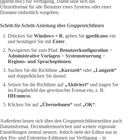
(gpedit.msc) zur Verfügung. Damit lässt sich das
Uhrzeitformat für alle Benutzer eines Systems oder einer
Domäne einheitlich vorgeben.
Schritt-für-Schritt-Anleitung über Gruppenrichtlinien
Drücken Sie
Windows + R
, geben Sie
gpedit.msc
ein
und bestätigen Sie mit
Enter
.
Navigieren Sie zum Pfad:
Benutzerkonfiguration
>
Administrative Vorlagen
>
Systemsteuerung
>
Regions- und Sprachoptionen
.
Suchen Sie die Richtlinie
„Kurzzeit“
oder
„Langzeit“
und doppelklicken Sie darauf.
Setzen Sie die Richtlinie auf
„Aktiviert“
und tragen Sie
im Eingabefeld das gewünschte Format ein, z. B.
HH:mm:ss
.
Klicken Sie auf
„Übernehmen“
und
„OK“
.
Außerdem lassen sich über den Gruppenrichtlinieneditor auch
Datumsformat, Dezimaltrennzeichen und weitere regionale
Einstellungen zentral steuern. Jedoch steht der Editor nur in
den Pro- und Enterprise-Editionen zur Verfügung – in