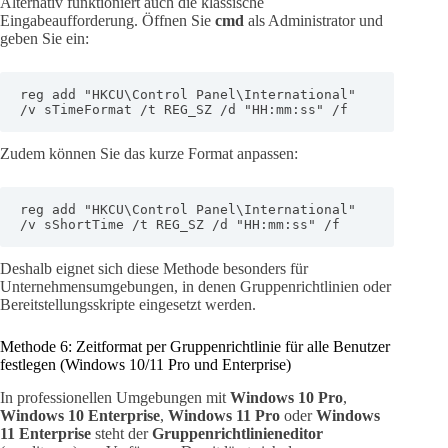
Alternativ funktioniert auch die klassische
Eingabeaufforderung. Öffnen Sie
cmd
als Administrator und
geben Sie ein:
reg add "HKCU\Control Panel\International" 
/v sTimeFormat /t REG_SZ /d "HH:mm:ss" /f
Zudem können Sie das kurze Format anpassen:
reg add "HKCU\Control Panel\International" 
/v sShortTime /t REG_SZ /d "HH:mm:ss" /f
Deshalb eignet sich diese Methode besonders für
Unternehmensumgebungen, in denen Gruppenrichtlinien oder
Bereitstellungsskripte eingesetzt werden.
Methode 6: Zeitformat per Gruppenrichtlinie für alle Benutzer
festlegen (Windows 10/11 Pro und Enterprise)
In professionellen Umgebungen mit
Windows 10 Pro
,
Windows 10 Enterprise
,
Windows 11 Pro
oder
Windows
11 Enterprise
steht der
Gruppenrichtlinieneditor