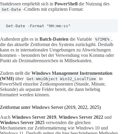
Stattdessen empfiehlt sich in
PowerShell
die Nutzung des
-Cmdlets mit explizitem Format:
Get-Date
Get-Date -Format "HH:mm:ss"
Außerdem gibt es in
Batch-Dateien
die Variable
,
%TIME%
die das aktuelle Zeitformat des Systems zurückgibt. Deshalb
kann es in internationalen Umgebungen zu Abweichungen
kommen – besonders bei der Verwendung von Komma oder
Punkt als Dezimaltrennzeichen in Millisekunden.
Zudem stellt die
Windows Management Instrumentation
(WMI)
über
in
Get-WmiObject Win32_LocalTime
PowerShell einzelne Zeitkomponenten (Stunde, Minute,
Sekunde) als separate Felder bereit, die dann beliebig
formatiert werden können.
Zeitformat unter Windows Server (2019, 2022, 2025)
Auch
Windows Server 2019
,
Windows Server 2022
und
Windows Server 2025
verwenden die gleichen
Mechanismen zur Zeitformatierung wie Windows 10 und
Windows 11. Deshalb gelten die hier beschriebenen Methoden