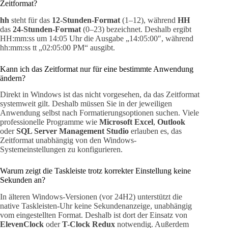
Zeitformat?
hh
steht für das
12-Stunden-Format
(1–12), während
HH
das
24-Stunden-Format
(0–23) bezeichnet. Deshalb ergibt
HH:mm:ss um 14:05 Uhr die Ausgabe „14:05:00″, während
hh:mm:ss tt „02:05:00 PM“ ausgibt.
Kann ich das Zeitformat nur für eine bestimmte Anwendung
ändern?
Direkt in Windows ist das nicht vorgesehen, da das Zeitformat
systemweit gilt. Deshalb müssen Sie in der jeweiligen
Anwendung selbst nach Formatierungsoptionen suchen. Viele
professionelle Programme wie
Microsoft Excel
,
Outlook
oder
SQL Server Management Studio
erlauben es, das
Zeitformat unabhängig von den Windows-
Systemeinstellungen zu konfigurieren.
Warum zeigt die Taskleiste trotz korrekter Einstellung keine
Sekunden an?
In älteren Windows-Versionen (vor 24H2) unterstützt die
native Taskleisten-Uhr keine Sekundenanzeige, unabhängig
vom eingestellten Format. Deshalb ist dort der Einsatz von
ElevenClock
oder
T-Clock Redux
notwendig. Außerdem