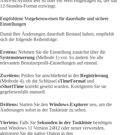
AM/PM-Symbol leer ist oder ein Wert eingetragen ist, der das
12-Stunden-Format erzwingt.
Empfohlene Vorgehensweisen für dauerhafte und sichere
Einstellungen
Damit Ihre Änderungen dauerhaft Bestand haben, empfiehlt
sich die folgende Reihenfolge:
Erstens:
Nehmen Sie die Einstellung zunächst über die
Systemsteuerung
(Methode 1) vor. So ändern Sie alle
relevanten Benutzerprofil-Einstellungen auf einmal.
Zweitens:
Prüfen Sie anschließend in der
Registrierung
(Methode 4), ob die Schlüssel
sTimeFormat
und
sShortTime
korrekt gesetzt wurden. Korrigieren Sie sie
gegebenenfalls manuell.
Drittens:
Starten Sie den
Windows-Explorer
neu, um die
Änderungen sofort in der Taskleiste zu sehen.
Viertens:
Falls Sie
Sekunden in der Taskleiste
benötigen
und Windows 11 Version 24H2 oder neuer verwenden,
aktivieren Sie die native Option in den