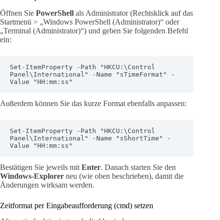
Öffnen Sie
PowerShell
als Administrator (Rechtsklick auf das
Startmenü > „Windows PowerShell (Administrator)“ oder
„Terminal (Administrator)“) und geben Sie folgenden Befehl
ein:
Set-ItemProperty -Path "HKCU:\Control 
Panel\International" -Name "sTimeFormat" -
Value "HH:mm:ss"
Außerdem können Sie das kurze Format ebenfalls anpassen:
Set-ItemProperty -Path "HKCU:\Control 
Panel\International" -Name "sShortTime" -
Value "HH:mm:ss"
Bestätigen Sie jeweils mit
Enter
. Danach starten Sie den
Windows-Explorer
neu (wie oben beschrieben), damit die
Änderungen wirksam werden.
Zeitformat per Eingabeaufforderung (cmd) setzen