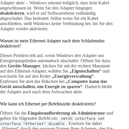
Adapter aktiv – Windows erkennt lediglich, dass kein Kabel
angeschlossen ist. Wenn Sie den Adapter hingegen
deaktivieren
, wird er auf Softwareebene vollständig
abgeschaltet. Das bedeutet: Selbst wenn Sie ein Kabel
anschließen, stellt Windows keine Verbindung her, bis Sie den
Adapter wieder aktivieren.
Warum ist mein Ethernet-Adapter nach dem Schlafmodus
deaktiviert?
Dieses Problem tritt auf, wenn Windows den Adapter aus
Energiespargründen automatisch abschaltet. Öffnen Sie dazu
den
Geräte-Manager
, klicken Sie mit der rechten Maustaste
auf den Ethernet-Adapter, wählen Sie
„Eigenschaften“
und
wechseln Sie auf den Reiter
„Energieverwaltung“
.
Entfernen Sie dort das Häkchen bei
„Computer kann das
Gerät ausschalten, um Energie zu sparen“
. Dadurch bleibt
der Adapter auch nach dem Aufwachen aktiv.
Wie kann ich Ethernet per Befehlszeile deaktivieren?
Öffnen Sie die
Eingabeaufforderung als Administrator
und
geben Sie folgenden Befehl ein:
netsh interface set
. Ersetzen Sie dabei
interface "Ethernet" disable
„Ethernet“ durch den genauen Namen Ihres Adapters, den Sie