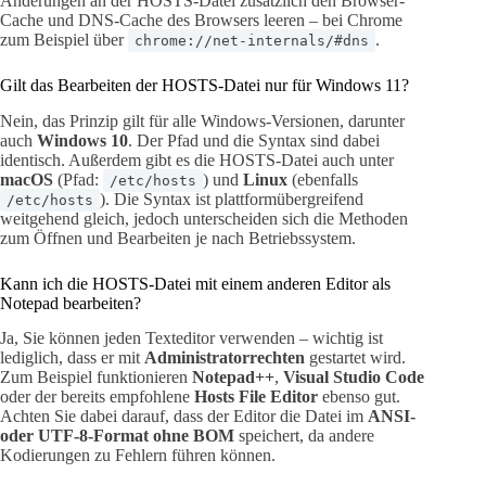
Änderungen an der HOSTS-Datei zusätzlich den Browser-
Cache und DNS-Cache des Browsers leeren – bei Chrome
zum Beispiel über
.
chrome://net-internals/#dns
Gilt das Bearbeiten der HOSTS-Datei nur für Windows 11?
Nein, das Prinzip gilt für alle Windows-Versionen, darunter
auch
Windows 10
. Der Pfad und die Syntax sind dabei
identisch. Außerdem gibt es die HOSTS-Datei auch unter
macOS
(Pfad:
) und
Linux
(ebenfalls
/etc/hosts
). Die Syntax ist plattformübergreifend
/etc/hosts
weitgehend gleich, jedoch unterscheiden sich die Methoden
zum Öffnen und Bearbeiten je nach Betriebssystem.
Kann ich die HOSTS-Datei mit einem anderen Editor als
Notepad bearbeiten?
Ja, Sie können jeden Texteditor verwenden – wichtig ist
lediglich, dass er mit
Administratorrechten
gestartet wird.
Zum Beispiel funktionieren
Notepad++
,
Visual Studio Code
oder der bereits empfohlene
Hosts File Editor
ebenso gut.
Achten Sie dabei darauf, dass der Editor die Datei im
ANSI-
oder UTF-8-Format ohne BOM
speichert, da andere
Kodierungen zu Fehlern führen können.