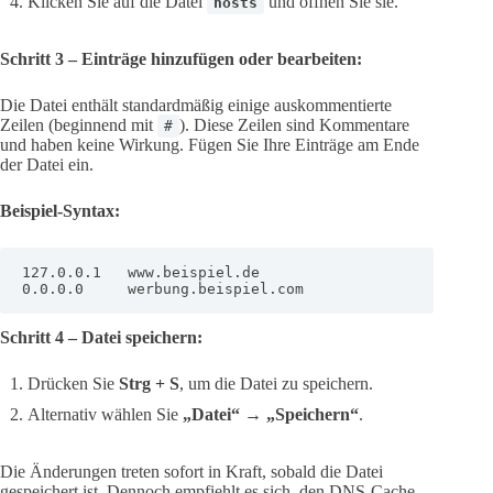
Klicken Sie auf die Datei
und öffnen Sie sie.
hosts
Schritt 3 – Einträge hinzufügen oder bearbeiten:
Die Datei enthält standardmäßig einige auskommentierte
Zeilen (beginnend mit
). Diese Zeilen sind Kommentare
#
und haben keine Wirkung. Fügen Sie Ihre Einträge am Ende
der Datei ein.
Beispiel-Syntax:
127.0.0.1   www.beispiel.de

0.0.0.0     werbung.beispiel.com
Schritt 4 – Datei speichern:
Drücken Sie
Strg + S
, um die Datei zu speichern.
Alternativ wählen Sie
„Datei“ → „Speichern“
.
Die Änderungen treten sofort in Kraft, sobald die Datei
gespeichert ist. Dennoch empfiehlt es sich, den DNS-Cache