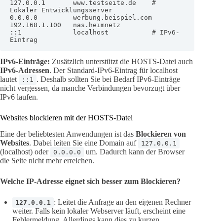
127.0.0.1       www.testseite.de    # 
Lokaler Entwicklungsserver

0.0.0.0         werbung.beispiel.com

192.168.1.100   nas.heimnetz

::1             localhost           # IPv6-
Eintrag
IPv6-Einträge:
Zusätzlich unterstützt die HOSTS-Datei auch
IPv6-Adressen
. Der Standard-IPv6-Eintrag für localhost
lautet
. Deshalb sollten Sie bei Bedarf IPv6-Einträge
::1
nicht vergessen, da manche Verbindungen bevorzugt über
IPv6 laufen.
Websites blockieren mit der HOSTS-Datei
Eine der beliebtesten Anwendungen ist das
Blockieren von
Websites
. Dabei leiten Sie eine Domain auf
127.0.0.1
(localhost) oder
um. Dadurch kann der Browser
0.0.0.0
die Seite nicht mehr erreichen.
Welche IP-Adresse eignet sich besser zum Blockieren?
: Leitet die Anfrage an den eigenen Rechner
127.0.0.1
weiter. Falls kein lokaler Webserver läuft, erscheint eine
Fehlermeldung. Allerdings kann dies zu kurzen