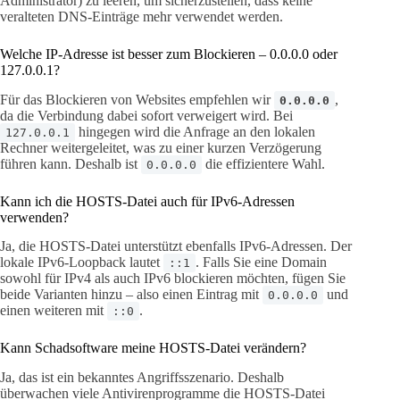
Administrator) zu leeren, um sicherzustellen, dass keine
veralteten DNS-Einträge mehr verwendet werden.
Welche IP-Adresse ist besser zum Blockieren – 0.0.0.0 oder
127.0.0.1?
Für das Blockieren von Websites empfehlen wir
,
0.0.0.0
da die Verbindung dabei sofort verweigert wird. Bei
hingegen wird die Anfrage an den lokalen
127.0.0.1
Rechner weitergeleitet, was zu einer kurzen Verzögerung
führen kann. Deshalb ist
die effizientere Wahl.
0.0.0.0
Kann ich die HOSTS-Datei auch für IPv6-Adressen
verwenden?
Ja, die HOSTS-Datei unterstützt ebenfalls IPv6-Adressen. Der
lokale IPv6-Loopback lautet
. Falls Sie eine Domain
::1
sowohl für IPv4 als auch IPv6 blockieren möchten, fügen Sie
beide Varianten hinzu – also einen Eintrag mit
und
0.0.0.0
einen weiteren mit
.
::0
Kann Schadsoftware meine HOSTS-Datei verändern?
Ja, das ist ein bekanntes Angriffsszenario. Deshalb
überwachen viele Antivirenprogramme die HOSTS-Datei