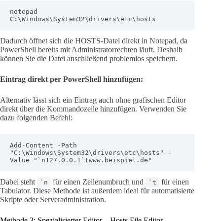
notepad 
C:\Windows\System32\drivers\etc\hosts
Dadurch öffnet sich die HOSTS-Datei direkt in Notepad, da
PowerShell bereits mit Administratorrechten läuft. Deshalb
können Sie die Datei anschließend problemlos speichern.
Eintrag direkt per PowerShell hinzufügen:
Alternativ lässt sich ein Eintrag auch ohne grafischen Editor
direkt über die Kommandozeile hinzufügen. Verwenden Sie
dazu folgenden Befehl:
Add-Content -Path 
"C:\Windows\System32\drivers\etc\hosts" -
Value "`n127.0.0.1`twww.beispiel.de"
Dabei steht
für einen Zeilenumbruch und
für einen
`n
`t
Tabulator. Diese Methode ist außerdem ideal für automatisierte
Skripte oder Serveradministration.
Methode 3: Spezialisierter Editor – Hosts File Editor