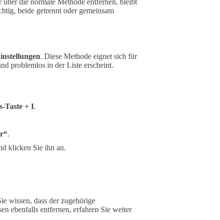
 über die normale Methode entfernen, bleibt
ichtig, beide getrennt oder gemeinsam
nstellungen
. Diese Methode eignet sich für
und problemlos in der Liste erscheint.
-Taste + I
.
r“
.
d klicken Sie ihn an.
Sie wissen, dass der zugehörige
en ebenfalls entfernen, erfahren Sie weiter