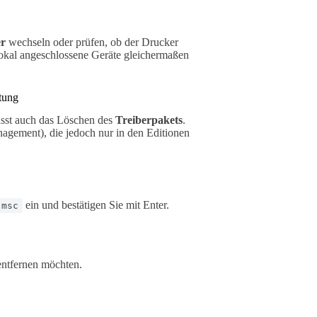
er
wechseln oder prüfen, ob der Drucker
 lokal angeschlossene Geräte gleichermaßen
tung
asst auch das Löschen des
Treiberpakets
.
agement), die jedoch nur in den Editionen
ein und bestätigen Sie mit Enter.
.msc
 entfernen möchten.