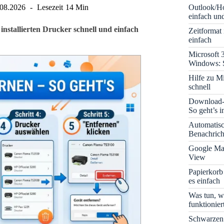
Outlook/Ho
.08.2026
Lesezeit
14 Min
einfach und
installierten Drucker schnell und einfach
Zeitformat
einfach
Microsoft 
Windows: S
Hilfe zu M
schnell
Download-B
So geht’s 
Automatis
Benachrich
Google Map
View
Papierkorb
es einfach
Was tun, w
funktionie
Schwarzen