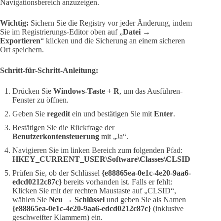
Navigationsbereich anzuzeigen.
Wichtig:
Sichern Sie die Registry vor jeder Änderung, indem
Sie im Registrierungs-Editor oben auf „
Datei →
Exportieren
“ klicken und die Sicherung an einem sicheren
Ort speichern.
Schritt-für-Schritt-Anleitung:
Drücken Sie
Windows-Taste + R
, um das Ausführen-
Fenster zu öffnen.
Geben Sie
regedit
ein und bestätigen Sie mit
Enter
.
Bestätigen Sie die Rückfrage der
Benutzerkontensteuerung
mit „Ja“.
Navigieren Sie im linken Bereich zum folgenden Pfad:
HKEY_CURRENT_USER\Software\Classes\CLSID
Prüfen Sie, ob der Schlüssel
{e88865ea-0e1c-4e20-9aa6-
edcd0212c87c}
bereits vorhanden ist. Falls er fehlt:
Klicken Sie mit der rechten Maustaste auf „CLSID“,
wählen Sie
Neu → Schlüssel
und geben Sie als Namen
{e88865ea-0e1c-4e20-9aa6-edcd0212c87c}
(inklusive
geschweifter Klammern) ein.