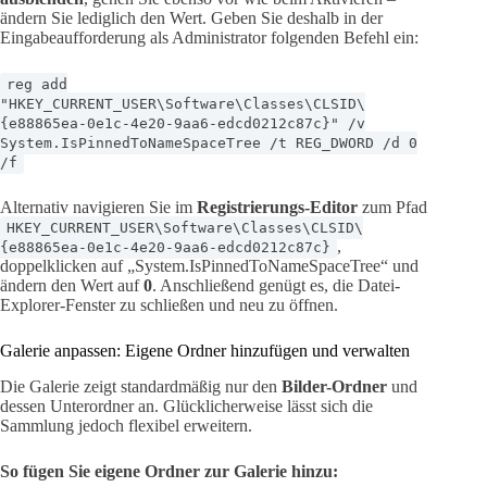
ändern Sie lediglich den Wert. Geben Sie deshalb in der
Eingabeaufforderung als Administrator folgenden Befehl ein:
reg add
"HKEY_CURRENT_USER\Software\Classes\CLSID\
{e88865ea-0e1c-4e20-9aa6-edcd0212c87c}" /v
System.IsPinnedToNameSpaceTree /t REG_DWORD /d 0
/f
Alternativ navigieren Sie im
Registrierungs-Editor
zum Pfad
HKEY_CURRENT_USER\Software\Classes\CLSID\
,
{e88865ea-0e1c-4e20-9aa6-edcd0212c87c}
doppelklicken auf „System.IsPinnedToNameSpaceTree“ und
ändern den Wert auf
0
. Anschließend genügt es, die Datei-
Explorer-Fenster zu schließen und neu zu öffnen.
Galerie anpassen: Eigene Ordner hinzufügen und verwalten
Die Galerie zeigt standardmäßig nur den
Bilder-Ordner
und
dessen Unterordner an. Glücklicherweise lässt sich die
Sammlung jedoch flexibel erweitern.
So fügen Sie eigene Ordner zur Galerie hinzu: