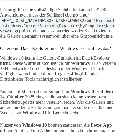
Lösung:
Für eine vollständige Sichtbarkeit auch in 32-Bit-
Anwendungen muss der Schlüssel ebenso unter
HKEY_LOCAL_MACHINE\SOFTWARE\WOW6432Node\Microsof
t\Windows\CurrentVersion\Explorer\MyComputer\Name
geprüft und angepasst werden – oder Sie aktivieren
Space
die Galerie alternativ systemweit über eine Gruppenrichtlinie.
Galerie im Datei-Explorer unter Windows 10 – Gibt es das?
Windows 10 kennt die Galerie-Funktion im Datei-Explorer
nicht
. Diese wurde ausschließlich für
Windows 11
ab Version
23H2 entwickelt und ist deshalb unter Windows 10 nicht
verfügbar – auch nicht durch Registry-Eingriffe oder
Drittanbieter-Tools nachträglich installierbar.
Zudem hat Microsoft den Support für
Windows 10 seit dem
14. Oktober 2025
eingestellt, weshalb keine kostenlosen
Sicherheitsupdates mehr verteilt werden. Wer die Galerie und
andere moderne Features nutzen möchte, sollte deshalb einen
Wechsel zu
Windows 11
in Betracht ziehen.
Nutzer von
Windows 10
können stattdessen die
Fotos-App
öffnen (Start → Fotos), die dort eine ähnliche, chronologische