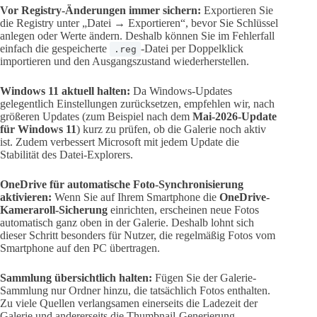
Vor Registry-Änderungen immer sichern:
Exportieren Sie
die Registry unter „Datei → Exportieren“, bevor Sie Schlüssel
anlegen oder Werte ändern. Deshalb können Sie im Fehlerfall
einfach die gespeicherte
-Datei per Doppelklick
.reg
importieren und den Ausgangszustand wiederherstellen.
Windows 11 aktuell halten:
Da Windows-Updates
gelegentlich Einstellungen zurücksetzen, empfehlen wir, nach
größeren Updates (zum Beispiel nach dem
Mai-2026-Update
für Windows 11
) kurz zu prüfen, ob die Galerie noch aktiv
ist. Zudem verbessert Microsoft mit jedem Update die
Stabilität des Datei-Explorers.
OneDrive für automatische Foto-Synchronisierung
aktivieren:
Wenn Sie auf Ihrem Smartphone die
OneDrive-
Kameraroll-Sicherung
einrichten, erscheinen neue Fotos
automatisch ganz oben in der Galerie. Deshalb lohnt sich
dieser Schritt besonders für Nutzer, die regelmäßig Fotos vom
Smartphone auf den PC übertragen.
Sammlung übersichtlich halten:
Fügen Sie der Galerie-
Sammlung nur Ordner hinzu, die tatsächlich Fotos enthalten.
Zu viele Quellen verlangsamen einerseits die Ladezeit der
Galerie und andererseits die Thumbnail-Generierung.