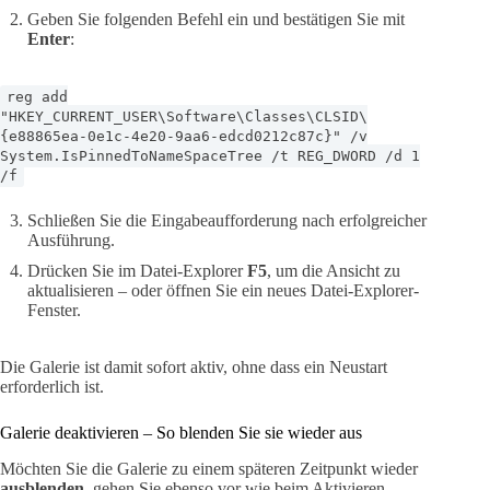
Geben Sie folgenden Befehl ein und bestätigen Sie mit
Enter
:
reg add
"HKEY_CURRENT_USER\Software\Classes\CLSID\
{e88865ea-0e1c-4e20-9aa6-edcd0212c87c}" /v
System.IsPinnedToNameSpaceTree /t REG_DWORD /d 1
/f
Schließen Sie die Eingabeaufforderung nach erfolgreicher
Ausführung.
Drücken Sie im Datei-Explorer
F5
, um die Ansicht zu
aktualisieren – oder öffnen Sie ein neues Datei-Explorer-
Fenster.
Die Galerie ist damit sofort aktiv, ohne dass ein Neustart
erforderlich ist.
Galerie deaktivieren – So blenden Sie sie wieder aus
Möchten Sie die Galerie zu einem späteren Zeitpunkt wieder
ausblenden
, gehen Sie ebenso vor wie beim Aktivieren –