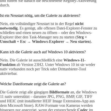
und führen Sie danach die beschriebene Registry-Aktivierung
durch.
Ist ein Neustart nötig, um die Galerie zu aktivieren?
Nein, ein vollständiger Neustart ist in der Regel
nicht
notwendig
. Es genügt, alle offenen Datei-Explorer-Fenster zu
schließen und einen neuen zu öffnen – oder den Windows-
Explorer über den Task-Manager neu zu starten (
Strg +
Umschalt + Esc → Windows-Explorer → Neu starten
).
Kann ich die Galerie auch auf Windows 10 aktivieren?
Nein. Die Galerie ist ausschließlich eine
Windows-11-
Funktion
ab Version 23H2. Unter Windows 10 ist sie weder
nativ vorhanden noch per Trick oder Drittanbieter-Tool
aktivierbar.
Welche Dateiformate zeigt die Galerie an?
Die Galerie zeigt alle gängigen
Bildformate
an, die Windows
11 nativ unterstützt – darunter JPG, PNG, BMP, GIF, TIFF
und HEIC (mit installierter HEIF Image Extensions-App aus
dem Microsoft Store). RAW-Formate von Kameras werden
hingegen nur angezeigt, wenn der entsprechende
Codec
im