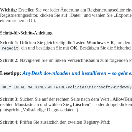
Wichtig:
Erstellen Sie vor jeder Änderung am Registrierungseditor ei
Registrierungseditor, klicken Sie auf „Datei“ und wählen Sie „Exportie
einem sicheren Ort.
Schritt-für-Schritt-Anleitung
Schritt 1:
Drücken Sie gleichzeitig die Tasten
Windows + R
, um den 
ein und bestätigen Sie mit
OK
. Bestätigen Sie die Sicherhe
regedit
Schritt 2:
Navigieren Sie im linken Verzeichnisbaum zum folgenden P
Lesetipp:
AnyDesk downloaden und installieren – so geht es
HKEY_LOCAL_MACHINE\SOFTWARE\Policies\Microsoft\Windows\
Schritt 3:
Suchen Sie auf der rechten Seite nach dem Wert
„AllowTel
rechten Maustaste an und wählen Sie
„Löschen“
– oder doppelklicken
(entspricht „Vollständige Diagnosedaten“).
Schritt 4:
Prüfen Sie zusätzlich den zweiten Registry-Pfad: