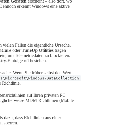
vaten Geräten
erscheint – also dort, wo
 Dennoch erkennt Windows eine aktive
n vielen Fällen die eigentliche Ursache.
mCare
oder
TuneUp Utilities
tragen
ein, um Telemetriedaten zu blockieren.
stry-Einträge oft bestehen.
sache. Wenn Sie früher selbst den Wert
es\Microsoft\Windows\DataCollection
 Richtlinie.
srichtlinien auf Ihren privaten PC
 möglicherweise MDM-Richtlinien (Mobile
s dazu, dass Richtlinien aus einer
n sperren.