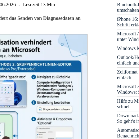
Bluetooth-
.06.2026
Lesezeit
13 Min
umschalten
dert das Senden von Diagnosedaten an
iPhone 16: 
Schritt erkl
Microsoft A
unter Win
Windows M
Outlook/Ho
einfach und
Zeitformat
einfach
Microsoft 
Windows: S
Hilfe zu M
schnell
Download-B
So geht’s 
Automatis
Benachrich