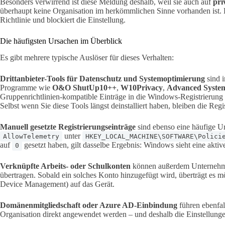
Besonders verwirrend ist diese Meldung deshalb, weil sie auch auf
pri
überhaupt keine Organisation im herkömmlichen Sinne vorhanden ist.
Richtlinie und blockiert die Einstellung.
Die häufigsten Ursachen im Überblick
Es gibt mehrere typische Auslöser für dieses Verhalten:
Drittanbieter-Tools für Datenschutz und Systemoptimierung
sind i
Programme wie
O&O ShutUp10++
,
W10Privacy
,
Advanced Syste
Gruppenrichtlinien-kompatible Einträge in die Windows-Registrierung 
Selbst wenn Sie diese Tools längst deinstalliert haben, bleiben die Regi
Manuell gesetzte Registrierungseinträge
sind ebenso eine häufige Ur
unter
AllowTelemetry
HKEY_LOCAL_MACHINE\SOFTWARE\Polici
auf
gesetzt haben, gilt dasselbe Ergebnis: Windows sieht eine aktive
0
Verknüpfte Arbeits- oder Schulkonten
können außerdem Unternehmen
übertragen. Sobald ein solches Konto hinzugefügt wird, überträgt es
Device Management) auf das Gerät.
Domänenmitgliedschaft oder Azure AD-Einbindung
führen ebenfall
Organisation direkt angewendet werden – und deshalb die Einstellunge