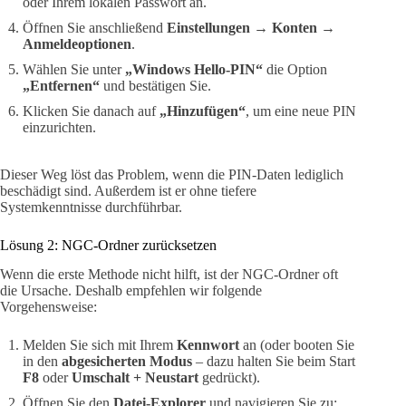
oder Ihrem lokalen Passwort an.
Öffnen Sie anschließend
Einstellungen
→
Konten
→
Anmeldeoptionen
.
Wählen Sie unter
„Windows Hello-PIN“
die Option
„Entfernen“
und bestätigen Sie.
Klicken Sie danach auf
„Hinzufügen“
, um eine neue PIN
einzurichten.
Dieser Weg löst das Problem, wenn die PIN-Daten lediglich
beschädigt sind. Außerdem ist er ohne tiefere
Systemkenntnisse durchführbar.
Lösung 2: NGC-Ordner zurücksetzen
Wenn die erste Methode nicht hilft, ist der NGC-Ordner oft
die Ursache. Deshalb empfehlen wir folgende
Vorgehensweise:
Melden Sie sich mit Ihrem
Kennwort
an (oder booten Sie
in den
abgesicherten Modus
– dazu halten Sie beim Start
F8
oder
Umschalt + Neustart
gedrückt).
Öffnen Sie den
Datei-Explorer
und navigieren Sie zu: