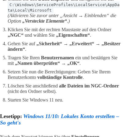
C:\Windows\ServiceProfiles\LocalService\AppDa
ta\Local\Microsoft
(Aktivieren Sie zuvor unter „Ansicht → Einblenden“ die
Option
„Versteckte Elemente“
.)
Klicken Sie mit der rechten Maustaste auf den Ordner
„NGC“
und wählen Sie
„Eigenschaften“
.
Gehen Sie auf
„Sicherheit“
→
„Erweitert“
→
„Besitzer
ändern“
.
Tragen Sie Ihren
Benutzernamen
ein und bestätigen Sie
mit
„Namen überprüfen“
→
„OK“
.
Setzen Sie nun die Berechtigungen: Geben Sie Ihrem
Benutzerkonto
vollständige Kontrolle
.
Löschen Sie anschließend
alle Dateien im NGC-Ordner
(nicht den Ordner selbst).
Starten Sie Windows 11 neu.
Lesetipp:
Windows 11/10: Lokales Konto erstellen –
So geht's
Nach dem Neustart können Sie über
Einstellungen →