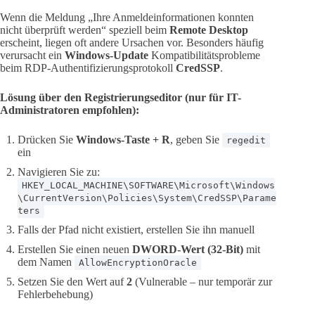
Wenn die Meldung „Ihre Anmeldeinformationen konnten
nicht überprüft werden“ speziell beim
Remote Desktop
erscheint, liegen oft andere Ursachen vor. Besonders häufig
verursacht ein
Windows-Update
Kompatibilitätsprobleme
beim RDP-Authentifizierungsprotokoll
CredSSP
.
Lösung über den Registrierungseditor (nur für IT-
Administratoren empfohlen):
Drücken Sie
Windows-Taste + R
, geben Sie
regedit
ein
Navigieren Sie zu:
HKEY_LOCAL_MACHINE\SOFTWARE\Microsoft\Windows
\CurrentVersion\Policies\System\CredSSP\Parame
ters
Falls der Pfad nicht existiert, erstellen Sie ihn manuell
Erstellen Sie einen neuen
DWORD-Wert (32-Bit)
mit
dem Namen
AllowEncryptionOracle
Setzen Sie den Wert auf
2
(Vulnerable – nur temporär zur
Fehlerbehebung)