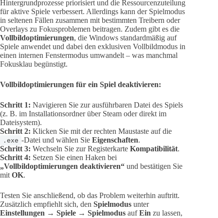
Hintergrundprozesse priorisiert und die Ressourcenzuteilung
für aktive Spiele verbessert. Allerdings kann der Spielmodus
in seltenen Fällen zusammen mit bestimmten Treibern oder
Overlays zu Fokusproblemen beitragen. Zudem gibt es die
Vollbildoptimierungen
, die Windows standardmäßig auf
Spiele anwendet und dabei den exklusiven Vollbildmodus in
einen internen Fenstermodus umwandelt – was manchmal
Fokusklau begünstigt.
Vollbildoptimierungen für ein Spiel deaktivieren:
Schritt 1:
Navigieren Sie zur ausführbaren Datei des Spiels
(z. B. im Installationsordner über Steam oder direkt im
Dateisystem).
Schritt 2:
Klicken Sie mit der rechten Maustaste auf die
-Datei und wählen Sie
Eigenschaften
.
.exe
Schritt 3:
Wechseln Sie zur Registerkarte
Kompatibilität
.
Schritt 4:
Setzen Sie einen Haken bei
„Vollbildoptimierungen deaktivieren“
und bestätigen Sie
mit
OK
.
Testen Sie anschließend, ob das Problem weiterhin auftritt.
Zusätzlich empfiehlt sich, den
Spielmodus
unter
Einstellungen → Spiele → Spielmodus
auf
Ein
zu lassen,