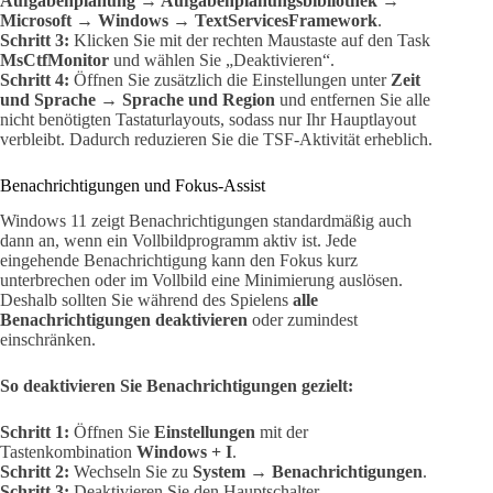
Aufgabenplanung → Aufgabenplanungsbibliothek →
Microsoft → Windows → TextServicesFramework
.
Schritt 3:
Klicken Sie mit der rechten Maustaste auf den Task
MsCtfMonitor
und wählen Sie „Deaktivieren“.
Schritt 4:
Öffnen Sie zusätzlich die Einstellungen unter
Zeit
und Sprache → Sprache und Region
und entfernen Sie alle
nicht benötigten Tastaturlayouts, sodass nur Ihr Hauptlayout
verbleibt. Dadurch reduzieren Sie die TSF-Aktivität erheblich.
Benachrichtigungen und Fokus-Assist
Windows 11 zeigt Benachrichtigungen standardmäßig auch
dann an, wenn ein Vollbildprogramm aktiv ist. Jede
eingehende Benachrichtigung kann den Fokus kurz
unterbrechen oder im Vollbild eine Minimierung auslösen.
Deshalb sollten Sie während des Spielens
alle
Benachrichtigungen deaktivieren
oder zumindest
einschränken.
So deaktivieren Sie Benachrichtigungen gezielt:
Schritt 1:
Öffnen Sie
Einstellungen
mit der
Tastenkombination
Windows + I
.
Schritt 2:
Wechseln Sie zu
System → Benachrichtigungen
.
Schritt 3:
Deaktivieren Sie den Hauptschalter