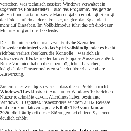
verstehen, was technisch passiert. Windows verwaltet ein
sogenanntes
Fokusfenster
– also das Programm, das gerade
aktiv ist und Tastatur- sowie Mauseingaben empfängt. Springt
der Fokus auf ein anderes Fenster, reagiert das Spiel nicht
mehr auf Eingaben. Im Vollbildmodus führt das oft direkt zur
Minimierung auf die Taskleiste.
Deshalb unterscheidet man zwei typische Szenarien:
Entweder
minimiert sich das Spiel vollständig
, oder es bleibt
sichtbar, verliert aber kurz die Kontrolle – was sich als
schwarzes Aufflackern oder kurzer Eingabe-Aussetzer äußert.
Beide Varianten haben dieselben möglichen Ursachen,
lediglich der Fenstermodus entscheidet über die sichtbare
Auswirkung.
Zudem ist es wichtig zu wissen, dass dieses Problem
nicht
Windows-11-exklusiv
ist. Auch unter Windows 10 berichten
Nutzer regelmäßig davon. Allerdings haben bestimmte
Windows-11-Updates, insbesondere seit dem 24H2-Release
und dem kumulativen Update
KB5074109 vom Januar
2026
, die Häufigkeit dieser Störungen bei einigen Systemen
deutlich erhöht.
Die häufigsten Ursachen, wenn Spiele den Fokus verlieren