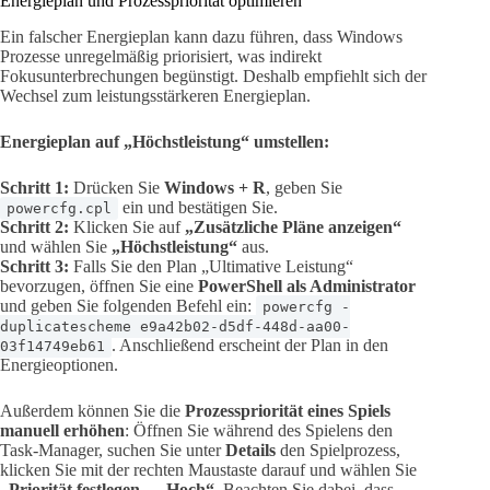
Energieplan und Prozesspriorität optimieren
Ein falscher Energieplan kann dazu führen, dass Windows
Prozesse unregelmäßig priorisiert, was indirekt
Fokusunterbrechungen begünstigt. Deshalb empfiehlt sich der
Wechsel zum leistungsstärkeren Energieplan.
Energieplan auf „Höchstleistung“ umstellen:
Schritt 1:
Drücken Sie
Windows + R
, geben Sie
ein und bestätigen Sie.
powercfg.cpl
Schritt 2:
Klicken Sie auf
„Zusätzliche Pläne anzeigen“
und wählen Sie
„Höchstleistung“
aus.
Schritt 3:
Falls Sie den Plan „Ultimative Leistung“
bevorzugen, öffnen Sie eine
PowerShell als Administrator
und geben Sie folgenden Befehl ein:
powercfg -
duplicatescheme e9a42b02-d5df-448d-aa00-
. Anschließend erscheint der Plan in den
03f14749eb61
Energieoptionen.
Außerdem können Sie die
Prozesspriorität eines Spiels
manuell erhöhen
: Öffnen Sie während des Spielens den
Task-Manager, suchen Sie unter
Details
den Spielprozess,
klicken Sie mit der rechten Maustaste darauf und wählen Sie
„Priorität festlegen → Hoch“
. Beachten Sie dabei, dass