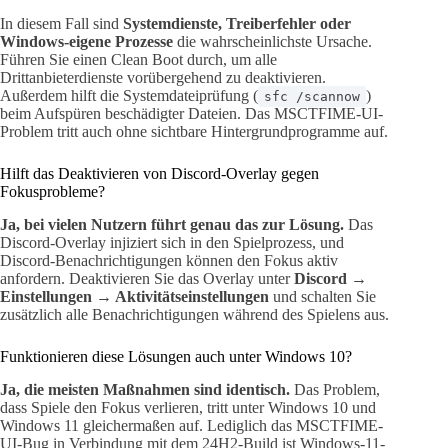
In diesem Fall sind
Systemdienste, Treiberfehler oder
Windows-eigene Prozesse
die wahrscheinlichste Ursache.
Führen Sie einen Clean Boot durch, um alle
Drittanbieterdienste vorübergehend zu deaktivieren.
Außerdem hilft die Systemdateiprüfung (
)
sfc /scannow
beim Aufspüren beschädigter Dateien. Das MSCTFIME-UI-
Problem tritt auch ohne sichtbare Hintergrundprogramme auf.
Hilft das Deaktivieren von Discord-Overlay gegen
Fokusprobleme?
Ja, bei vielen Nutzern führt genau das zur Lösung.
Das
Discord-Overlay injiziert sich in den Spielprozess, und
Discord-Benachrichtigungen können den Fokus aktiv
anfordern. Deaktivieren Sie das Overlay unter
Discord →
Einstellungen → Aktivitätseinstellungen
und schalten Sie
zusätzlich alle Benachrichtigungen während des Spielens aus.
Funktionieren diese Lösungen auch unter Windows 10?
Ja, die meisten Maßnahmen sind identisch.
Das Problem,
dass Spiele den Fokus verlieren, tritt unter Windows 10 und
Windows 11 gleichermaßen auf. Lediglich das MSCTFIME-
UI-Bug in Verbindung mit dem 24H2-Build ist Windows-11-