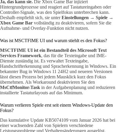
Ja, das kann sie.
Die Xbox Game Bar injiziert
Hintergrundprozesse und reagiert auf Tastatureingaben oder
Controller-Signale, was den Spielfokus unterbrechen kann.
Deshalb empfiehlt sich, sie unter
Einstellungen → Spiele →
Xbox Game Bar
vollständig zu deaktivieren, sofern Sie die
Aufnahme- und Overlay-Funktion nicht nutzen.
Was ist MSCTFIME UI und warum stiehlt es den Fokus?
MSCTFIME UI ist ein Bestandteil des Microsoft Text
Services Framework
, das für die Texteingabe und IME-
Dienste zuständig ist. Es verwaltet Texteingabe,
Handschrifterkennung und Spracherkennung in Windows. Ein
bekannter Bug in Windows 11 24H2 und neueren Versionen
lässt diesen Prozess bei jedem Mausklick kurz den Fokus
übernehmen. Als Workaround deaktivieren Sie den
MsCtfMonitor-Task
in der Aufgabenplanung und reduzieren
installierte Tastaturlayouts auf das Minimum.
Warum verlieren Spiele erst seit einem Windows-Update den
Fokus?
Das kumulative Update KB5074109 vom Januar 2026 hat bei
einer wachsenden Zahl von Spielern verschiedene
Leistungsprobleme und Verhaltensänderungen ausgelöst.