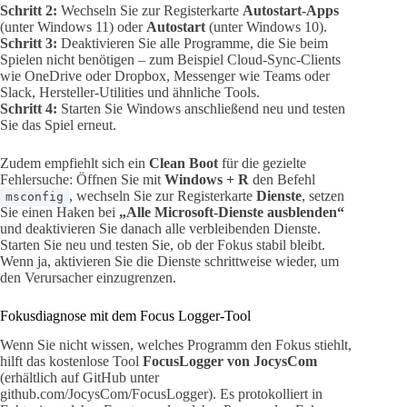
Schritt 2:
Wechseln Sie zur Registerkarte
Autostart-Apps
(unter Windows 11) oder
Autostart
(unter Windows 10).
Schritt 3:
Deaktivieren Sie alle Programme, die Sie beim
Spielen nicht benötigen – zum Beispiel Cloud-Sync-Clients
wie OneDrive oder Dropbox, Messenger wie Teams oder
Slack, Hersteller-Utilities und ähnliche Tools.
Schritt 4:
Starten Sie Windows anschließend neu und testen
Sie das Spiel erneut.
Zudem empfiehlt sich ein
Clean Boot
für die gezielte
Fehlersuche: Öffnen Sie mit
Windows + R
den Befehl
, wechseln Sie zur Registerkarte
Dienste
, setzen
msconfig
Sie einen Haken bei
„Alle Microsoft-Dienste ausblenden“
und deaktivieren Sie danach alle verbleibenden Dienste.
Starten Sie neu und testen Sie, ob der Fokus stabil bleibt.
Wenn ja, aktivieren Sie die Dienste schrittweise wieder, um
den Verursacher einzugrenzen.
Fokusdiagnose mit dem Focus Logger-Tool
Wenn Sie nicht wissen, welches Programm den Fokus stiehlt,
hilft das kostenlose Tool
FocusLogger von JocysCom
(erhältlich auf GitHub unter
github.com/JocysCom/FocusLogger). Es protokolliert in