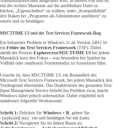
Administratorrechten ausgeführt wird. In diesem Fall hilft es,
mit der rechten Maustaste auf die ausführbare Datei zu
klicken, „Eigenschaften“ zu wählen, unter „Kompatibilität“
den Haken bei „Programm als Administrator ausführen“ zu
setzen und zu bestätigen.
MSCTFIME UI und der Text Services Framework-Bug
Ein bekanntes Problem in Windows 11 ab Version 24H2 ist
ein
Fehler im Text Services Framework
(TSF). Dabei
stiehlt der Prozess
Explorer.exe/MSCTFIME UI
bei jedem
Mausklick kurz den Fokus – was besonders bei Spielen im
Vollbild oder randlosem Fenstermodus zu Aussetzern führt.
Ursache ist, dass MSCTFIME UI, ein Bestandteil des
Microsoft Text Services Framework, bei jedem Mausklick den
Vordergrund übernimmt. Das Deaktivieren des gesamten Text
Input Management Service behebt das Problem zwar, macht
Windows dabei jedoch unbenutzbar. Daher empfiehlt sich
stattdessen folgender Workaround:
Schritt 1:
Drücken Sie
Windows + R
, geben Sie
ein und bestätigen Sie mit Enter.
taskschd.msc
Schritt 2:
Navigieren Sie im linken Baum zu: