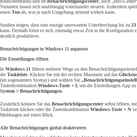
Bildschirmrand) und im
Benachrichtigungscenter
, auch „Info-Center
Varianten lassen sich unabhängig voneinander steuern. Außerdem spie
einen
Ton
ab, was je nach Umgebung störend wirken kann.
Studien zeigen, dass eine einzige unerwartete Unterbrechung bis zu
23
kann. Deshalb lohnt es sich, einmalig etwas Zeit in die Konfiguration 
deutlich produktiver.
Benachrichtigungen in Windows 11 anpassen
Die Einstellungen öffnen
In
Windows 11
führen mehrere Wege zu den Benachrichtigungseinstell
die
Taskleiste
: Klicken Sie mit der rechten Maustaste auf das
Glocken
(im sogenannten Systray) und wählen Sie
„Benachrichtigungseinstel
Tastenkombination
Windows-Taste + I
, um die Einstellungen-App zu
System > Benachrichtigungen
.
Zusätzlich können Sie das
Benachrichtigungscenter
selbst öffnen, i
Taskleiste klicken oder die Tastenkombination
Windows-Taste + N
ve
Meldungen auf einen Blick.
Alle Benachrichtigungen global deaktivieren