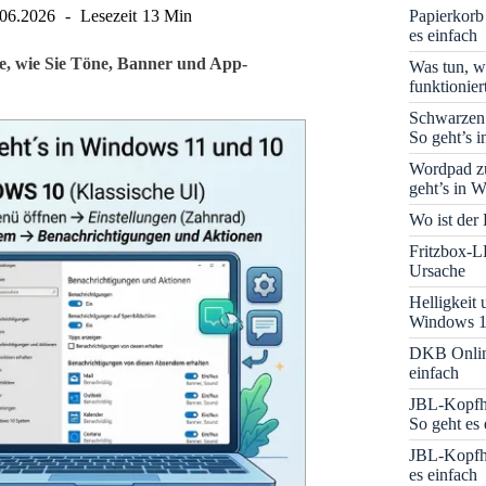
Papierkorb
.06.2026
Lesezeit
13 Min
es einfach
e, wie Sie Töne, Banner und App-
Was tun, w
funktionie
Schwarzen
So geht’s 
Wordpad zu
geht’s in 
Wo ist der
Fritzbox-L
Ursache
Helligkeit
Windows 1
DKB Onlin
einfach
JBL-Kopfhö
So geht es 
JBL-Kopfhö
es einfach