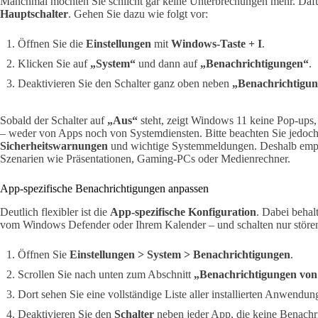
Manchmal möchten Sie schlicht gar keine Unterbrechungen mehr. Daf
Hauptschalter
. Gehen Sie dazu wie folgt vor:
Öffnen Sie die
Einstellungen
mit
Windows-Taste + I
.
Klicken Sie auf
„System“
und dann auf
„Benachrichtigungen“
.
Deaktivieren Sie den Schalter ganz oben neben
„Benachrichtigu
Sobald der Schalter auf
„Aus“
steht, zeigt Windows 11 keine Pop-ups
– weder von Apps noch von Systemdiensten. Bitte beachten Sie jedoch
Sicherheitswarnungen
und wichtige Systemmeldungen. Deshalb empfe
Szenarien wie Präsentationen, Gaming-PCs oder Medienrechner.
App-spezifische Benachrichtigungen anpassen
Deutlich flexibler ist die
App-spezifische Konfiguration
. Dabei behal
vom Windows Defender oder Ihrem Kalender – und schalten nur störe
Öffnen Sie
Einstellungen > System > Benachrichtigungen
.
Scrollen Sie nach unten zum Abschnitt
„Benachrichtigungen vo
Dort sehen Sie eine vollständige Liste aller installierten Anwendun
Deaktivieren Sie den
Schalter
neben jeder App, die keine Benachr