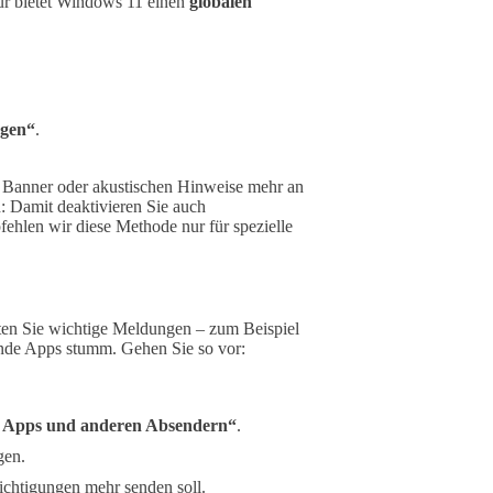
ür bietet Windows 11 einen
globalen
ngen“
.
, Banner oder akustischen Hinweise mehr an
: Damit deaktivieren Sie auch
hlen wir diese Methode nur für spezielle
ten Sie wichtige Meldungen – zum Beispiel
nde Apps stumm. Gehen Sie so vor:
n Apps und anderen Absendern“
.
gen.
ichtigungen mehr senden soll.