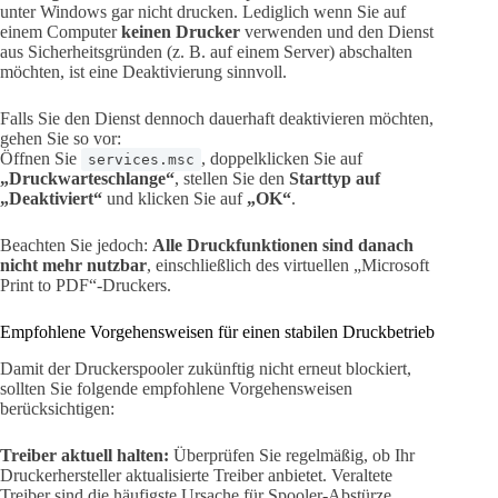
unter Windows gar nicht drucken. Lediglich wenn Sie auf
einem Computer
keinen Drucker
verwenden und den Dienst
aus Sicherheitsgründen (z. B. auf einem Server) abschalten
möchten, ist eine Deaktivierung sinnvoll.
Falls Sie den Dienst dennoch dauerhaft deaktivieren möchten,
gehen Sie so vor:
Öffnen Sie
, doppelklicken Sie auf
services.msc
„Druckwarteschlange“
, stellen Sie den
Starttyp auf
„Deaktiviert“
und klicken Sie auf
„OK“
.
Beachten Sie jedoch:
Alle Druckfunktionen sind danach
nicht mehr nutzbar
, einschließlich des virtuellen „Microsoft
Print to PDF“-Druckers.
Empfohlene Vorgehensweisen für einen stabilen Druckbetrieb
Damit der Druckerspooler zukünftig nicht erneut blockiert,
sollten Sie folgende empfohlene Vorgehensweisen
berücksichtigen:
Treiber aktuell halten:
Überprüfen Sie regelmäßig, ob Ihr
Druckerhersteller aktualisierte Treiber anbietet. Veraltete
Treiber sind die häufigste Ursache für Spooler-Abstürze.