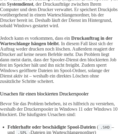
ein
Systemdienst
, der Druckaufträge zwischen Ihrem
Computer und dem Drucker verwaltet. Er speichert Druckjobs
vorübergehend in einem Warteschlangenordner, bis der
Drucker bereit ist. Deshalb läuft der Dienst im Hintergrund,
sobald Windows gestartet wird.
Jedoch kann es vorkommen, dass ein
Druckauftrag in der
Warteschlange hängen bleibt
. In diesem Fall lässt sich der
Auftrag weder drucken noch löschen. Außerdem reagiert der
Drucker auf keine neuen Befehle mehr. Das Problem liegt
dann meist darin, dass der Spooler-Dienst den blockierten Job
fest im Speicher hält und ihn nicht freigibt. Zudem sperrt
Windows geöffnete Dateien im Spool-Ordner, solange der
Dienst aktiv ist – weshalb ein direktes Löschen ohne
zusätzliche Schritte scheitert.
Ursachen für einen blockierten Druckerspooler
Bevor Sie das Problem beheben, ist es hilfreich zu verstehen,
weshalb der Druckerspooler in Windows 11 oder Windows 10
blockiert. Die häufigsten Ursachen sind:
Fehlerhafte oder beschädigte Spool-Dateien
(
–
.SHD
und
-Dateien im Warteschlangenordner)
.SPL