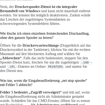
Nein, der
Druckerspooler-Dienst ist ein integraler
Bestandteil von Windows
und kann nicht dauerhaft entfernt
werden. Sie können ihn lediglich deaktivieren. Zudem würde
das Löschen der zugehörigen Systemdateien zu
schwerwiegenden Systemfehlern führen.
Wie lösche ich einen einzelnen feststeckenden Druckauftrag,
ohne den ganzen Spooler zu leeren?
Öffnen Sie die
Druckerwarteschlange
(Doppelklick auf das
Druckersymbol in der Taskleiste), klicken Sie mit der rechten
Maustaste auf den blockierten Auftrag und wählen Sie
„Abbrechen“
. Falls das nicht funktioniert, stoppen Sie den
Spooler-Dienst kurz, löschen Sie nur die zugehörigen
–
.SHD
und
-Dateien im Ordner
und starten Sie
.SPL
PRINTERS
den Dienst neu.
Was tun, wenn die Eingabeaufforderung „net stop spooler“
mit Fehler 5 abbricht?
Fehler 5 bedeutet „Zugriff verweigert“
und tritt auf, wenn
die Eingabeaufforderung nicht als Administrator gestartet
wurde. Schließen Sie das CMD-Fenster, öffnen Sie es erneut
mit Rechtsklick →
„Als Administrator ausführen“
und