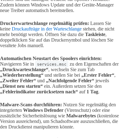
Zudem können Windows Update und der Geräte-Manager
neue Treiber automatisch bereitstellen.
Druckerwarteschlange regelmäßig prüfen:
Lassen Sie
keine
Druckaufträge in der Warteschlange
stehen, die nicht
mehr benötigt werden. Öffnen Sie dazu die
Taskleiste
,
doppelklicken Sie auf das Druckersymbol und löschen Sie
veraltete Jobs manuell.
Automatischen Neustart des Spoolers einrichten:
Navigieren Sie in
zu den Eigenschaften der
services.msc
„Druckwarteschlange“
, wechseln Sie zum Tab
„Wiederherstellung“
und stellen Sie bei
„Erster Fehler“
,
„Zweiter Fehler“
und
„Nachfolgende Fehler“
jeweils
„Dienst neu starten“
ein. Außerdem setzen Sie den
„Fehlerindikator zurücksetzen nach“
auf
1 Tag
.
Malware-Scans durchführen:
Nutzen Sie regelmäßig den
integrierten
Windows Defender
(Virenschutz) oder eine
zusätzliche Sicherheitslösung wie
Malwarebytes
(kostenlose
Version ausreichend), um Schadsoftware auszuschließen, die
den Druckdienst manipulieren könnte.