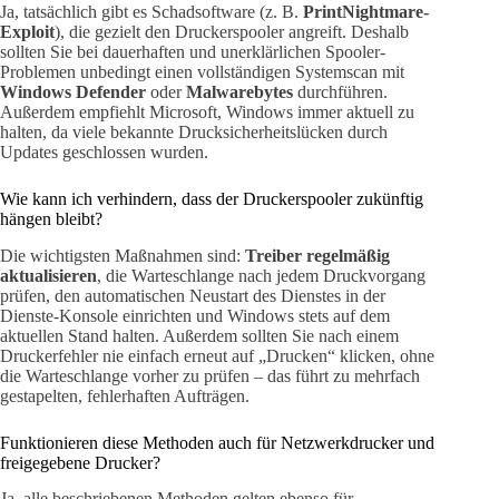
Ja, tatsächlich gibt es Schadsoftware (z. B.
PrintNightmare-
Exploit
), die gezielt den Druckerspooler angreift. Deshalb
sollten Sie bei dauerhaften und unerklärlichen Spooler-
Problemen unbedingt einen vollständigen Systemscan mit
Windows Defender
oder
Malwarebytes
durchführen.
Außerdem empfiehlt Microsoft, Windows immer aktuell zu
halten, da viele bekannte Drucksicherheitslücken durch
Updates geschlossen wurden.
Wie kann ich verhindern, dass der Druckerspooler zukünftig
hängen bleibt?
Die wichtigsten Maßnahmen sind:
Treiber regelmäßig
aktualisieren
, die Warteschlange nach jedem Druckvorgang
prüfen, den automatischen Neustart des Dienstes in der
Dienste-Konsole einrichten und Windows stets auf dem
aktuellen Stand halten. Außerdem sollten Sie nach einem
Druckerfehler nie einfach erneut auf „Drucken“ klicken, ohne
die Warteschlange vorher zu prüfen – das führt zu mehrfach
gestapelten, fehlerhaften Aufträgen.
Funktionieren diese Methoden auch für Netzwerkdrucker und
freigegebene Drucker?
Ja, alle beschriebenen Methoden gelten ebenso für