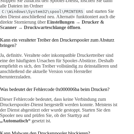
Stoppen Sie zunächst den Spooler-Dienst, löschen Sie dann
alle Dateien im Ordner
und starten Sie
C:\Windows\System32\spool\PRINTERS
den Dienst anschließend neu. Alternativ funktioniert auch die
direkte Stornierung über
Einstellungen → Drucker &
Scanner → Druckwarteschlange öffnen
.
Kann ein veralteter Treiber den Druckerspooler zum Absturz
bringen?
Ja, definitiv. Veraltete oder inkompatible Druckertreiber sind
eine der häufigsten Ursachen für Spooler-Abstürze. Deshalb
empfiehlt es sich, den Treiber vollständig zu deinstallieren und
anschließend die aktuelle Version vom Hersteller
herunterzuladen.
Was bedeutet der Fehlercode 0x000006ba beim Drucken?
Dieser Fehlercode bedeutet, dass keine Verbindung zum
Druckerspooler-Dienst hergestellt werden konnte. Meistens ist
der Dienst abgestürzt oder wurde gestoppt. Starten Sie den
Spooler neu und prüfen Sie, ob der Starttyp auf
„Automatisch“
gesetzt ist.
Kann Malware den Druckerspooler blockieren?