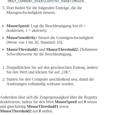
HKEY_CURRENT_USER\Control Panel\Mouse
Dort finden Sie die folgenden Einträge, die die
Mausgeschwindigkeit steuern:
MouseSpeed:
Legt die Beschleunigung fest (0 =
deaktiviert, 1 = aktiviert).
MouseSensitivity:
Steuert die Grundgeschwindigkeit
(Werte von 1 bis 20, Standard: 10).
MouseThreshold1
und
MouseThreshold2:
Definieren
Schwellenwerte für die Beschleunigung.
Doppelklicken Sie auf den gewünschten Eintrag, ändern
Sie den Wert und klicken Sie auf „OK“.
Starten Sie den Computer anschließend neu, damit die
Änderungen vollständig wirksam werden.
Außerdem lässt sich die Zeigergenauigkeit über die Registry
deaktivieren, indem Sie den Wert
MouseSpeed
auf
0
setzen
und gleichzeitig
MouseThreshold1
sowie
MouseThreshold2
auf
0
stellen.