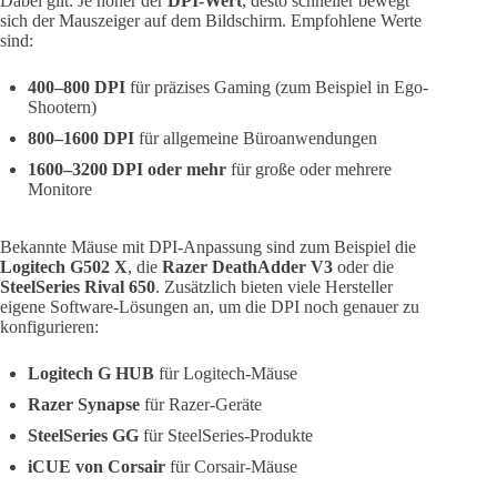
Dabei gilt: Je höher der
DPI-Wert
, desto schneller bewegt
sich der Mauszeiger auf dem Bildschirm. Empfohlene Werte
sind:
400–800 DPI
für präzises Gaming (zum Beispiel in Ego-
Shootern)
800–1600 DPI
für allgemeine Büroanwendungen
1600–3200 DPI oder mehr
für große oder mehrere
Monitore
Bekannte Mäuse mit DPI-Anpassung sind zum Beispiel die
Logitech G502 X
, die
Razer DeathAdder V3
oder die
SteelSeries Rival 650
. Zusätzlich bieten viele Hersteller
eigene Software-Lösungen an, um die DPI noch genauer zu
konfigurieren:
Logitech G HUB
für Logitech-Mäuse
Razer Synapse
für Razer-Geräte
SteelSeries GG
für SteelSeries-Produkte
iCUE von Corsair
für Corsair-Mäuse