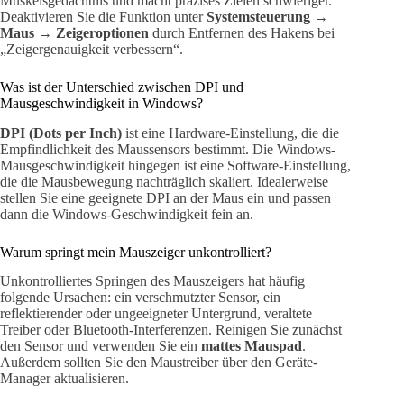
Muskelsgedächtnis und macht präzises Zielen schwieriger.
Deaktivieren Sie die Funktion unter
Systemsteuerung →
Maus → Zeigeroptionen
durch Entfernen des Hakens bei
„Zeigergenauigkeit verbessern“.
Was ist der Unterschied zwischen DPI und
Mausgeschwindigkeit in Windows?
DPI (Dots per Inch)
ist eine Hardware-Einstellung, die die
Empfindlichkeit des Maussensors bestimmt. Die Windows-
Mausgeschwindigkeit hingegen ist eine Software-Einstellung,
die die Mausbewegung nachträglich skaliert. Idealerweise
stellen Sie eine geeignete DPI an der Maus ein und passen
dann die Windows-Geschwindigkeit fein an.
Warum springt mein Mauszeiger unkontrolliert?
Unkontrolliertes Springen des Mauszeigers hat häufig
folgende Ursachen: ein verschmutzter Sensor, ein
reflektierender oder ungeeigneter Untergrund, veraltete
Treiber oder Bluetooth-Interferenzen. Reinigen Sie zunächst
den Sensor und verwenden Sie ein
mattes Mauspad
.
Außerdem sollten Sie den Maustreiber über den Geräte-
Manager aktualisieren.