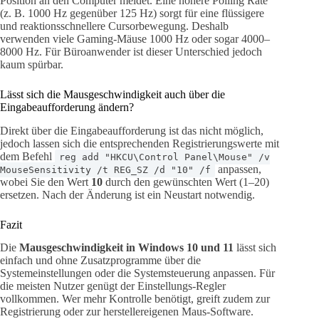
Position an den Computer meldet. Eine höhere Polling Rate
(z. B. 1000 Hz gegenüber 125 Hz) sorgt für eine flüssigere
und reaktionsschnellere Cursorbewegung. Deshalb
verwenden viele Gaming-Mäuse 1000 Hz oder sogar 4000–
8000 Hz. Für Büroanwender ist dieser Unterschied jedoch
kaum spürbar.
Lässt sich die Mausgeschwindigkeit auch über die
Eingabeaufforderung ändern?
Direkt über die Eingabeaufforderung ist das nicht möglich,
jedoch lassen sich die entsprechenden Registrierungswerte mit
dem Befehl
reg add "HKCU\Control Panel\Mouse" /v
anpassen,
MouseSensitivity /t REG_SZ /d "10" /f
wobei Sie den Wert
10
durch den gewünschten Wert (1–20)
ersetzen. Nach der Änderung ist ein Neustart notwendig.
Fazit
Die
Mausgeschwindigkeit in Windows 10 und 11
lässt sich
einfach und ohne Zusatzprogramme über die
Systemeinstellungen oder die Systemsteuerung anpassen. Für
die meisten Nutzer genügt der Einstellungs-Regler
vollkommen. Wer mehr Kontrolle benötigt, greift zudem zur
Registrierung oder zur herstellereigenen Maus-Software.