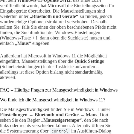
Mit dem
Windows-11-Update 24H2
, das Ende 2024
veröffentlicht wurde, hat Microsoft die Einstellungsseiten für
Eingabegeräte überarbeitet. Die Mauseinstellungen sind
weiterhin unter
„Bluetooth und Geräte“
zu finden, jedoch
wurden einige Optionen strukturell verschoben. Deshalb
sollten Sie, falls Sie einen der oben beschriebenen Pfade nicht
finden, die Suchfunktion der Windows-Einstellungen
(Windows-Taste + I, dann oben die Suchleiste) nutzen und
einfach
„Maus“
eingeben.
Außerdem hat Microsoft in Windows 11 die Möglichkeit
eingeführt, Mauseinstellungen über die
Quick Settings
(Schnelleinstellungen) in der Taskleiste aufzurufen –
allerdings ist diese Option bislang nicht standardmäßig
aktiviert.
FAQ – Häufige Fragen zur Mausgeschwindigkeit in Windows
Wo finde ich die Mausgeschwindigkeit in Windows 11?
Die Mausgeschwindigkeit finden Sie in Windows 11 unter
Einstellungen → Bluetooth und Geräte → Maus
. Dort
sehen Sie den Regler
„Mauszeigertempo“
, den Sie nach
links oder rechts verschieben können. Alternativ öffnen Sie
die Systemsteuerung über
im Ausführen-Dialog
control