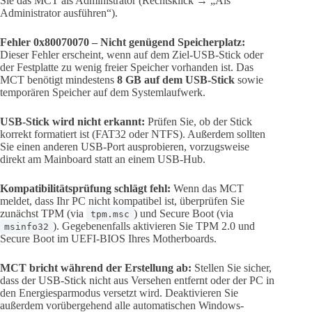
Sie das MCT als Administrator (Rechtsklick → „Als
Administrator ausführen“).
Fehler 0x80070070 – Nicht genügend Speicherplatz:
Dieser Fehler erscheint, wenn auf dem Ziel-USB-Stick oder
der Festplatte zu wenig freier Speicher vorhanden ist. Das
MCT benötigt mindestens
8 GB auf dem USB-Stick
sowie
temporären Speicher auf dem Systemlaufwerk.
USB-Stick wird nicht erkannt:
Prüfen Sie, ob der Stick
korrekt formatiert ist (FAT32 oder NTFS). Außerdem sollten
Sie einen anderen USB-Port ausprobieren, vorzugsweise
direkt am Mainboard statt an einem USB-Hub.
Kompatibilitätsprüfung schlägt fehl:
Wenn das MCT
meldet, dass Ihr PC nicht kompatibel ist, überprüfen Sie
zunächst TPM (via
) und Secure Boot (via
tpm.msc
). Gegebenenfalls aktivieren Sie TPM 2.0 und
msinfo32
Secure Boot im UEFI-BIOS Ihres Motherboards.
MCT bricht während der Erstellung ab:
Stellen Sie sicher,
dass der USB-Stick nicht aus Versehen entfernt oder der PC in
den Energiesparmodus versetzt wird. Deaktivieren Sie
außerdem vorübergehend alle automatischen Windows-