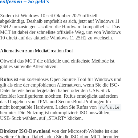
entfernen – So geht's
Zudem ist Windows 10 seit Oktober 2025 offiziell
abgekündigt. Deshalb empfiehlt es sich, jetzt auf Windows 11
25H2 umzusteigen – sofern die Hardware kompatibel ist. Das
MCT ist dabei der schnellste offizielle Weg, um von Windows
10 direkt auf das aktuelle Windows 11 25H2 zu wechseln.
Alternativen zum MediaCreationTool
Obwohl das MCT die offizielle und einfachste Methode ist,
gibt es sinnvolle Alternativen:
Rufus
ist ein kostenloses Open-Source-Tool für Windows und
gilt als eine der empfohlenen Alternativen, wenn Sie die ISO-
Datei bereits heruntergeladen haben oder den USB-Stick
flexibler konfigurieren möchten. Rufus ermöglicht außerdem
das Umgehen von TPM- und Secure-Boot-Prüfungen für
nicht kompatible Hardware. Laden Sie Rufus von
rufus.ie
herunter. Die Nutzung ist unkompliziert: ISO auswählen,
USB-Stick wählen, auf „START“ klicken.
Direkter ISO-Download
von der Microsoft-Website ist eine
weitere Option. Dabei laden Sie die ISO ohne MCT herunter