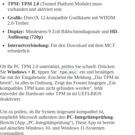
TPM:
TPM 2.0
(Trusted Platform Module) muss
vorhanden und aktiviert sein
Grafik:
DirectX 12-kompatible Grafikkarte mit WDDM
2.0-Treiber
Display:
Mindestens 9 Zoll Bildschirmdiagonale und
HD-
Auflösung (720p)
Internetverbindung:
Für den Download mit dem MCT
erforderlich
Ob Ihr PC TPM 2.0 unterstützt, prüfen Sie schnell: Drücken
Sie
Windows + R
, tippen Sie
ein und bestätigen
tpm.msc
Sie mit der Eingabetaste. Erscheint die Meldung „Das TPM ist
bereit“, ist alles in Ordnung. Zeigt das Fenster hingegen „Ein
kompatibles TPM kann nicht gefunden werden“, fehlt
entweder die Hardware oder TPM ist im UEFI-BIOS
deaktiviert.
Um zu prüfen, ob Ihr System insgesamt kompatibel ist,
empfiehlt Microsoft außerdem den
PC-Integritätsprüfung
-
Bericht (App „PC-Integritätsprüfung“). Diese App ist bereits
auf aktuellen Windows 10- und Windows 11-Systemen
vorinstalliert.