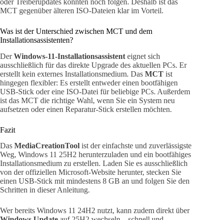
oder Treiberupdates könnten noch folgen. Deshalb ist das
MCT gegenüber älteren ISO-Dateien klar im Vorteil.
Was ist der Unterschied zwischen MCT und dem
Installationsassistenten?
Der
Windows-11-Installationsassistent
eignet sich
ausschließlich für das direkte Upgrade des aktuellen PCs. Er
erstellt kein externes Installationsmedium. Das
MCT
ist
hingegen flexibler: Es erstellt entweder einen bootfähigen
USB-Stick oder eine ISO-Datei für beliebige PCs. Außerdem
ist das MCT die richtige Wahl, wenn Sie ein System neu
aufsetzen oder einen Reparatur-Stick erstellen möchten.
Fazit
Das
MediaCreationTool
ist der einfachste und zuverlässigste
Weg, Windows 11 25H2 herunterzuladen und ein bootfähiges
Installationsmedium zu erstellen. Laden Sie es ausschließlich
von der offiziellen Microsoft-Website herunter, stecken Sie
einen USB-Stick mit mindestens 8 GB an und folgen Sie den
Schritten in dieser Anleitung.
Wer bereits Windows 11 24H2 nutzt, kann zudem direkt über
Windows Update
auf 25H2 wechseln – schnell und