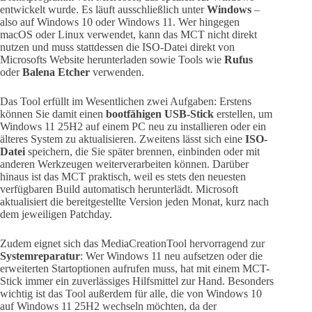
entwickelt wurde. Es läuft ausschließlich unter
Windows
–
also auf Windows 10 oder Windows 11. Wer hingegen
macOS oder Linux verwendet, kann das MCT nicht direkt
nutzen und muss stattdessen die ISO-Datei direkt von
Microsofts Website herunterladen sowie Tools wie
Rufus
oder
Balena Etcher
verwenden.
Das Tool erfüllt im Wesentlichen zwei Aufgaben: Erstens
können Sie damit einen
bootfähigen USB-Stick
erstellen, um
Windows 11 25H2 auf einem PC neu zu installieren oder ein
älteres System zu aktualisieren. Zweitens lässt sich eine
ISO-
Datei
speichern, die Sie später brennen, einbinden oder mit
anderen Werkzeugen weiterverarbeiten können. Darüber
hinaus ist das MCT praktisch, weil es stets den neuesten
verfügbaren Build automatisch herunterlädt. Microsoft
aktualisiert die bereitgestellte Version jeden Monat, kurz nach
dem jeweiligen Patchday.
Zudem eignet sich das MediaCreationTool hervorragend zur
Systemreparatur
: Wer Windows 11 neu aufsetzen oder die
erweiterten Startoptionen aufrufen muss, hat mit einem MCT-
Stick immer ein zuverlässiges Hilfsmittel zur Hand. Besonders
wichtig ist das Tool außerdem für alle, die von Windows 10
auf Windows 11 25H2 wechseln möchten, da der