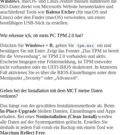
Windows
. macOS- und Linux-Nutzer müssen stattdessen die
ISO-Datei direkt von Microsofts Website herunterladen und
anschließend Tools wie
Balena Etcher
(für macOS und
Linux) oder den Finder (macOS) verwenden, um einen
bootfähigen USB-Stick zu erstellen.
Wie erkenne ich, ob mein PC TPM 2.0 hat?
Drücken Sie
Windows + R
, geben Sie
ein und
tpm.msc
bestätigen Sie mit Enter. Zeigt das Fenster „Das TPM ist bereit
für die Verwendung“, ist TPM 2.0 vorhanden und aktiv.
Erscheint hingegen eine Fehlermeldung, ist TPM entweder
nicht vorhanden oder im UEFI-BIOS deaktiviert. In letzterem
Fall aktivieren Sie es über die BIOS-Einstellungen unter dem
Menüpunkt „Security“ oder „Advanced“.
Gehen bei der Installation mit dem MCT meine Daten
verloren?
Das hängt von der gewählten Installationsmethode ab. Beim
In-Place-Upgrade
bleiben Dateien, Einstellungen und Apps
erhalten. Bei einer
Neuinstallation (Clean Install)
werden
alle Daten auf der Systempartition gelöscht. Erstellen Sie
deshalb in jedem Fall vorab ein Backup mit einem Tool wie
Macrium Reflect Free
.