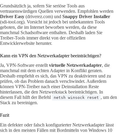
Grundsätzlich ja, sofern Sie seriöse Tools aus
vertrauenswürdigen Quellen verwenden. Empfohlen werden
Driver Easy
(driverez.com) und
Snappy Driver Installer
(sdi-tool.org). Vorsicht ist jedoch bei unbekannten Tools
geboten, die im Internet beworben werden, da diese
manchmal Schadsoftware enthalten. Deshalb laden Sie
Treiber-Tools immer direkt von der offiziellen
Entwicklerwebsite herunter.
Kann ein VPN den Netzwerkadapter beeinträchtigen?
Ja, VPN-Software erstellt
virtuelle Netzwerkadapter
, die
manchmal mit dem echten Adapter in Konflikt geraten.
Deshalb empfiehlt es sich, das VPN zu deaktivieren und zu
prüfen, ob das Problem danach verschwindet. Außerdem
können VPN-Treiber nach einer Deinstallation Reste
hinterlassen, die den Netzwerkstack beeinträchtigen. In
diesem Fall hilft der Befehl
, um den
netsh winsock reset
Stack zu bereinigen.
Fazit
Ein defekter oder falsch konfigurierter Netzwerkadapter lässt
sich in den meisten Fällen mit Bordmitteln von Windows 10