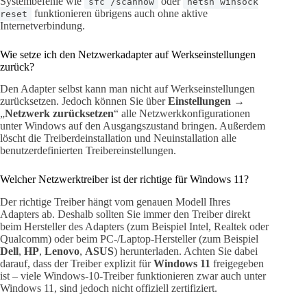
Systembefehle wie
oder
sfc /scannow
netsh winsock
funktionieren übrigens auch ohne aktive
reset
Internetverbindung.
Wie setze ich den Netzwerkadapter auf Werkseinstellungen
zurück?
Den Adapter selbst kann man nicht auf Werkseinstellungen
zurücksetzen. Jedoch können Sie über
Einstellungen
→
„
Netzwerk zurücksetzen
“ alle Netzwerkkonfigurationen
unter Windows auf den Ausgangszustand bringen. Außerdem
löscht die Treiberdeinstallation und Neuinstallation alle
benutzerdefinierten Treibereinstellungen.
Welcher Netzwerktreiber ist der richtige für Windows 11?
Der richtige Treiber hängt vom genauen Modell Ihres
Adapters ab. Deshalb sollten Sie immer den Treiber direkt
beim Hersteller des Adapters (zum Beispiel Intel, Realtek oder
Qualcomm) oder beim PC-/Laptop-Hersteller (zum Beispiel
Dell
,
HP
,
Lenovo
,
ASUS
) herunterladen. Achten Sie dabei
darauf, dass der Treiber explizit für
Windows 11
freigegeben
ist – viele Windows-10-Treiber funktionieren zwar auch unter
Windows 11, sind jedoch nicht offiziell zertifiziert.