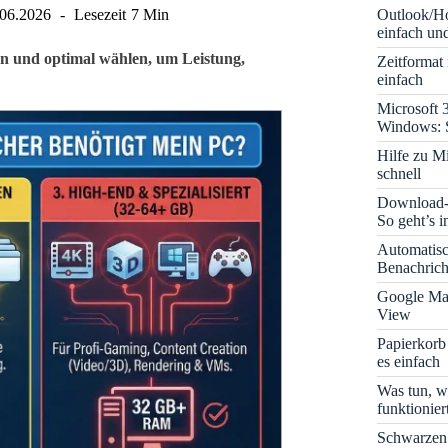
Outlook/Ho
.06.2026
Lesezeit
7 Min
einfach und
n und optimal wählen, um Leistung,
Zeitformat
einfach
Microsoft 
Windows: S
Hilfe zu M
schnell
Download-B
So geht’s 
Automatis
Benachrich
Google Map
View
Papierkorb
es einfach
Was tun, w
funktionie
Schwarzen