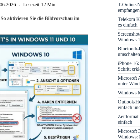
T-Online-N
.06.2026
Lesezeit
12 Min
empfangen:
o aktivieren Sie die Bildvorschau im
Telekom K
es einfach
Screenshot
Windows 1
Bluetooth-
umschalten
iPhone 16: 
Schritt erkl
Microsoft A
unter Win
Windows M
Outlook/Ho
einfach und
Zeitformat
einfach
Microsoft 
Windows: S