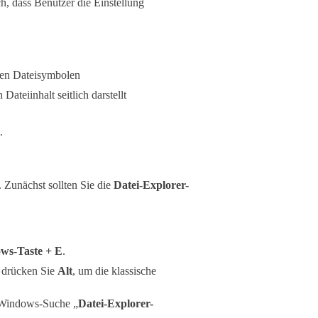
h, dass Benutzer die Einstellung
 den Dateisymbolen
ateiinhalt seitlich darstellt
.
 Zunächst sollten Sie die
Datei-Explorer-
ws-Taste + E
.
 drücken Sie
Alt
, um die klassische
r Windows-Suche „
Datei-Explorer-