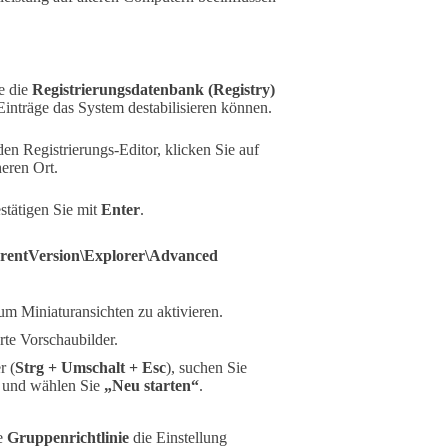
e die
Registrierungsdatenbank (Registry)
 Einträge das System destabilisieren können.
den Registrierungs-Editor, klicken Sie auf
eren Ort.
stätigen Sie mit
Enter
.
ntVersion\Explorer\Advanced
um Miniaturansichten zu aktivieren.
rte Vorschaubilder.
r (
Strg + Umschalt + Esc
), suchen Sie
f und wählen Sie
„Neu starten“
.
ne
Gruppenrichtlinie
die Einstellung