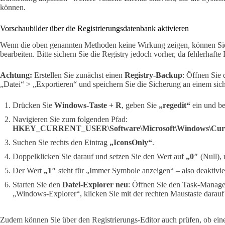
können.
Vorschaubilder über die Registrierungsdatenbank aktivieren
Wenn die oben genannten Methoden keine Wirkung zeigen, können Si
bearbeiten. Bitte sichern Sie die Registry jedoch vorher, da fehlerhafte
Achtung:
Erstellen Sie zunächst einen
Registry-Backup
: Öffnen Sie 
„Datei“ > „Exportieren“ und speichern Sie die Sicherung an einem sich
Drücken Sie
Windows-Taste + R
, geben Sie
„regedit“
ein und be
Navigieren Sie zum folgenden Pfad:
HKEY_CURRENT_USER\Software\Microsoft\Windows\Curre
Suchen Sie rechts den Eintrag
„IconsOnly“
.
Doppelklicken Sie darauf und setzen Sie den Wert auf
„0″
(Null), 
Der Wert
„1″
steht für „Immer Symbole anzeigen“ – also deaktivie
Starten Sie den
Datei-Explorer neu
: Öffnen Sie den Task-Manage
„Windows-Explorer“, klicken Sie mit der rechten Maustaste darau
Zudem können Sie über den Registrierungs-Editor auch prüfen, ob ei