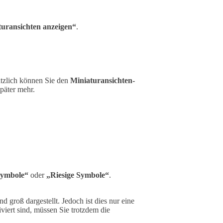
turansichten anzeigen“
.
ätzlich können Sie den
Miniaturansichten-
später mehr.
Symbole“
oder
„Riesige Symbole“
.
 groß dargestellt. Jedoch ist dies nur eine
iviert sind, müssen Sie trotzdem die