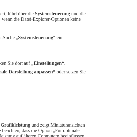
ert, führt über die
Systemsteuerung
und die
h, wenn die Datei-Explorer-Optionen keine
s-Suche „
Systemsteuerung
“ ein.
ken Sie dort auf
„Einstellungen“
.
male Darstellung anpassen“
oder setzen Sie
e
Grafikleistung
und zeigt Miniaturansichten
e beachten, dass die Option „Für optimale
mleistung auf älteren Computern beeinflussen