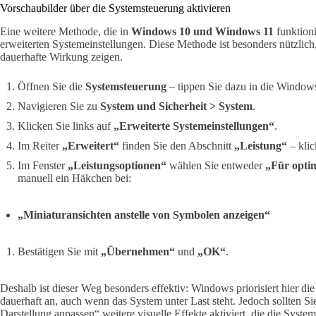
Vorschaubilder über die Systemsteuerung aktivieren
Eine weitere Methode, die in
Windows 10 und Windows 11
funktioni
erweiterten Systemeinstellungen. Diese Methode ist besonders nützlic
dauerhafte Wirkung zeigen.
Öffnen Sie die
Systemsteuerung
– tippen Sie dazu in die Window
Navigieren Sie zu
System und Sicherheit > System
.
Klicken Sie links auf
„Erweiterte Systemeinstellungen“
.
Im Reiter
„Erweitert“
finden Sie den Abschnitt
„Leistung“
– klic
Im Fenster
„Leistungsoptionen“
wählen Sie entweder
„Für opti
manuell ein Häkchen bei:
„Miniaturansichten anstelle von Symbolen anzeigen“
Bestätigen Sie mit
„Übernehmen“
und
„OK“
.
Deshalb ist dieser Weg besonders effektiv: Windows priorisiert hier di
dauerhaft an, auch wenn das System unter Last steht. Jedoch sollten Si
Darstellung anpassen“ weitere visuelle Effekte aktiviert, die die Syste