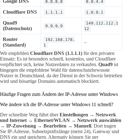
Google DNS
8.8.8.8
8.8.4.4
Cloudflare DNS
1.1.1.1
1.0.0.1
Quad9
149.112.112.1
9.9.9.9
(Datenschutz)
12
Router
192.168.178.
–
(Standard)
1
Wir empfehlen
Cloudflare DNS (1.1.1.1)
für den privaten
Einsatz: Es ist besonders schnell, kostenlos, und Cloudflare
verpflichtet sich, keine Nutzerdaten zu verkaufen.
Quad9
ist
hingegen die empfohlene Wahl für datenschutzbewusste
Nutzer in Deutschland, da der Dienst in der Schweiz betrieben
wird und bösartige Domains automatisch blockiert.
Häufige Fragen zum Ändern der IP-Adresse unter Windows
Wie ändere ich die IP-Adresse unter Windows 11 schnell?
Der schnellste Weg führt über
Einstellungen → Netzwerk
und Internet → Ethernet/WLAN → Netzwerk auswählen
→ IP-Zuweisung → Bearbeiten → Manuell
. Dort tragen
Sie IP-Adresse, Subnetzpräfixlänge (meist 24), Gateway und
DNS ein und speichern. Alternativ können Sie per