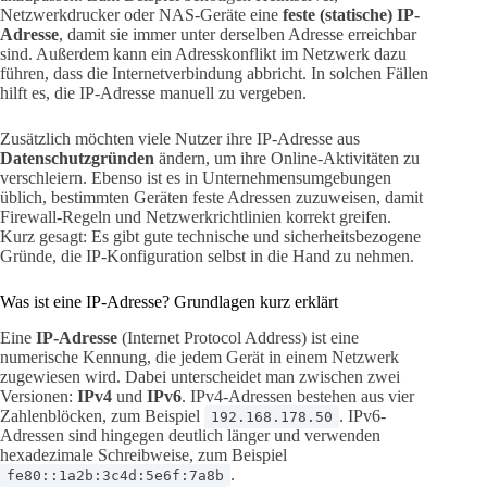
Netzwerkdrucker oder NAS-Geräte eine
feste (statische) IP-
Adresse
, damit sie immer unter derselben Adresse erreichbar
sind. Außerdem kann ein Adresskonflikt im Netzwerk dazu
führen, dass die Internetverbindung abbricht. In solchen Fällen
hilft es, die IP-Adresse manuell zu vergeben.
Zusätzlich möchten viele Nutzer ihre IP-Adresse aus
Datenschutzgründen
ändern, um ihre Online-Aktivitäten zu
verschleiern. Ebenso ist es in Unternehmensumgebungen
üblich, bestimmten Geräten feste Adressen zuzuweisen, damit
Firewall-Regeln und Netzwerkrichtlinien korrekt greifen.
Kurz gesagt: Es gibt gute technische und sicherheitsbezogene
Gründe, die IP-Konfiguration selbst in die Hand zu nehmen.
Was ist eine IP-Adresse? Grundlagen kurz erklärt
Eine
IP-Adresse
(Internet Protocol Address) ist eine
numerische Kennung, die jedem Gerät in einem Netzwerk
zugewiesen wird. Dabei unterscheidet man zwischen zwei
Versionen:
IPv4
und
IPv6
. IPv4-Adressen bestehen aus vier
Zahlenblöcken, zum Beispiel
. IPv6-
192.168.178.50
Adressen sind hingegen deutlich länger und verwenden
hexadezimale Schreibweise, zum Beispiel
.
fe80::1a2b:3c4d:5e6f:7a8b