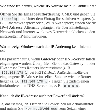
Wie finde ich heraus, welche IP-Adresse mein PC aktuell hat?
Öffnen Sie die
Eingabeaufforderung
(CMD) und geben Sie
ein. Unter dem Eintrag Ihres aktiven Adapters (z.
ipconfig
B. „Ethernet-Adapter“ oder „WLAN-Adapter“) finden Sie die
IPv4-Adresse
. Alternativ gelangen Sie über Einstellungen →
Netzwerk und Internet → aktives Netzwerk anklicken zu den
angezeigten IP-Informationen.
Warum zeigt Windows nach der IP-Änderung kein Internet
an?
Das passiert häufig, wenn
Gateway
oder
DNS-Server
falsch
eingetragen wurden. Überprüfen Sie, ob das Gateway mit der
IP-Adresse Ihres Routers übereinstimmt (z. B.
bei FRITZ!Box). Außerdem sollte die
192.168.178.1
eingetragene IP-Adresse im selben Subnetz wie der Router
liegen (z. B.
). Tragen Sie zudem einen
192.168.178.x
funktionierenden DNS-Server ein, z. B.
.
8.8.8.8
Kann ich die IP-Adresse auch per PowerShell ändern?
Ja, das ist möglich. Öffnen Sie PowerShell als Administrator
und nutzen Sie
zum Setzen einer
New-NetIPAddress