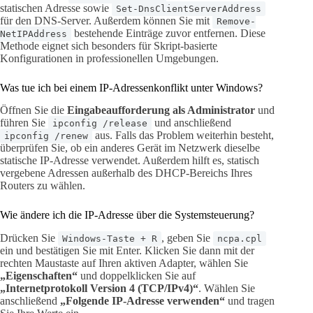
statischen Adresse sowie
Set-DnsClientServerAddress
für den DNS-Server. Außerdem können Sie mit
Remove-
bestehende Einträge zuvor entfernen. Diese
NetIPAddress
Methode eignet sich besonders für Skript-basierte
Konfigurationen in professionellen Umgebungen.
Was tue ich bei einem IP-Adressenkonflikt unter Windows?
Öffnen Sie die
Eingabeaufforderung als Administrator
und
führen Sie
und anschließend
ipconfig /release
aus. Falls das Problem weiterhin besteht,
ipconfig /renew
überprüfen Sie, ob ein anderes Gerät im Netzwerk dieselbe
statische IP-Adresse verwendet. Außerdem hilft es, statisch
vergebene Adressen außerhalb des DHCP-Bereichs Ihres
Routers zu wählen.
Wie ändere ich die IP-Adresse über die Systemsteuerung?
Drücken Sie
, geben Sie
Windows-Taste + R
ncpa.cpl
ein und bestätigen Sie mit Enter. Klicken Sie dann mit der
rechten Maustaste auf Ihren aktiven Adapter, wählen Sie
„Eigenschaften“
und doppelklicken Sie auf
„Internetprotokoll Version 4 (TCP/IPv4)“
. Wählen Sie
anschließend
„Folgende IP-Adresse verwenden“
und tragen