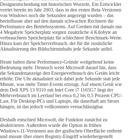
Designentscheidung mit historischen Wurzeln. Ein Entwickler
verriet bereits im Jahr 2003, dass in den ersten Beta-Versionen
von Windows noch die Sekunden angezeigt wurden – das
beeinflusste aber auf den damals schwachen Rechnern die
Performance des Betriebssystems. Auf Geräten mit damals nur
4 Megabyte Speicherplatz sorgten zusätzliche 4 Kilobyte an
verbrauchtem Speicherplatz für schlechtere Benchmark-Werte.
Hinzu kam der Speicherverbrauch, der für die zusätzliche
Aktualisierung des Bildschirminhalts jede Sekunde anfiel.
Heute haben diese Performance-Gründe weitgehend keine
Bedeutung mehr. Dennoch weist Microsoft darauf hin, dass
die Sekundenanzeige den Energieverbrauch des Geräts leicht
erhöht. Die Uhr aktualisiert sich dabei jede Sekunde statt jede
Minute, was mehr Timer-Events erzeugt. Auf einem Gerät wie
dem Dell XPS 13 9310 mit Intel Core i7 1165G7 liegt der
Mehrverbrauch im Leerlauf bei etwa 0,2 bis 0,5 Prozent CPU-
Last. Für Desktop-PCs und Laptops, die dauerhaft am Strom
hängen, ist das jedoch vollkommen vernachlässigbar.
Deshalb entschied Microsoft, die Funktion zunächst zu
deaktivieren. Außerdem wurde die Option in frühen
Windows-11-Versionen aus der grafischen Oberfläche entfernt
und musste über einen Registry-Eingriff wiederhergestellt