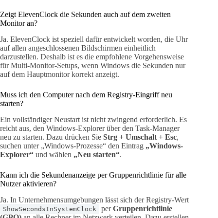
Zeigt ElevenClock die Sekunden auch auf dem zweiten
Monitor an?
Ja. ElevenClock ist speziell dafür entwickelt worden, die Uhr
auf allen angeschlossenen Bildschirmen einheitlich
darzustellen. Deshalb ist es die empfohlene Vorgehensweise
für Multi-Monitor-Setups, wenn Windows die Sekunden nur
auf dem Hauptmonitor korrekt anzeigt.
Muss ich den Computer nach dem Registry-Eingriff neu
starten?
Ein vollständiger Neustart ist nicht zwingend erforderlich. Es
reicht aus, den Windows-Explorer über den Task-Manager
neu zu starten. Dazu drücken Sie
Strg + Umschalt + Esc
,
suchen unter „Windows-Prozesse“ den Eintrag
„Windows-
Explorer“
und wählen
„Neu starten“
.
Kann ich die Sekundenanzeige per Gruppenrichtlinie für alle
Nutzer aktivieren?
Ja. In Unternehmensumgebungen lässt sich der Registry-Wert
per
Gruppenrichtlinie
ShowSecondsInSystemClock
(GPO)
an alle Rechner im Netzwerk verteilen. Dazu erstellen