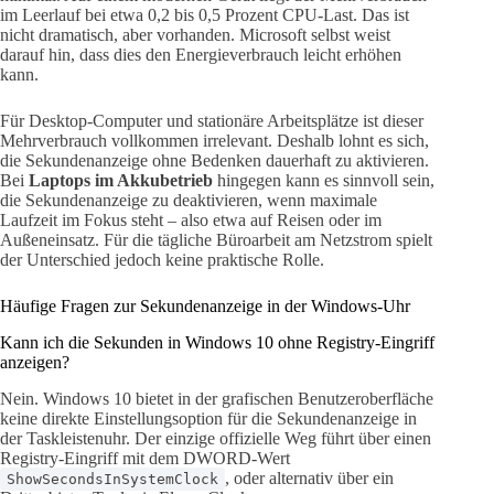
im Leerlauf bei etwa 0,2 bis 0,5 Prozent CPU-Last. Das ist
nicht dramatisch, aber vorhanden. Microsoft selbst weist
darauf hin, dass dies den Energieverbrauch leicht erhöhen
kann.
Für Desktop-Computer und stationäre Arbeitsplätze ist dieser
Mehrverbrauch vollkommen irrelevant. Deshalb lohnt es sich,
die Sekundenanzeige ohne Bedenken dauerhaft zu aktivieren.
Bei
Laptops im Akkubetrieb
hingegen kann es sinnvoll sein,
die Sekundenanzeige zu deaktivieren, wenn maximale
Laufzeit im Fokus steht – also etwa auf Reisen oder im
Außeneinsatz. Für die tägliche Büroarbeit am Netzstrom spielt
der Unterschied jedoch keine praktische Rolle.
Häufige Fragen zur Sekundenanzeige in der Windows-Uhr
Kann ich die Sekunden in Windows 10 ohne Registry-Eingriff
anzeigen?
Nein. Windows 10 bietet in der grafischen Benutzeroberfläche
keine direkte Einstellungsoption für die Sekundenanzeige in
der Taskleistenuhr. Der einzige offizielle Weg führt über einen
Registry-Eingriff mit dem DWORD-Wert
, oder alternativ über ein
ShowSecondsInSystemClock