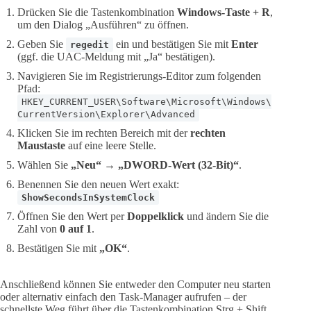
Drücken Sie die Tastenkombination
Windows-Taste + R
,
um den Dialog „Ausführen“ zu öffnen.
Geben Sie
ein und bestätigen Sie mit
Enter
regedit
(ggf. die UAC-Meldung mit „Ja“ bestätigen).
Navigieren Sie im Registrierungs-Editor zum folgenden
Pfad:
HKEY_CURRENT_USER\Software\Microsoft\Windows\
CurrentVersion\Explorer\Advanced
Klicken Sie im rechten Bereich mit der
rechten
Maustaste
auf eine leere Stelle.
Wählen Sie
„Neu“ → „DWORD-Wert (32-Bit)“
.
Benennen Sie den neuen Wert exakt:
ShowSecondsInSystemClock
Öffnen Sie den Wert per
Doppelklick
und ändern Sie die
Zahl von
0 auf 1
.
Bestätigen Sie mit
„OK“
.
Anschließend können Sie entweder den Computer neu starten
oder alternativ einfach den Task-Manager aufrufen – der
schnellste Weg führt über die Tastenkombination Strg + Shift