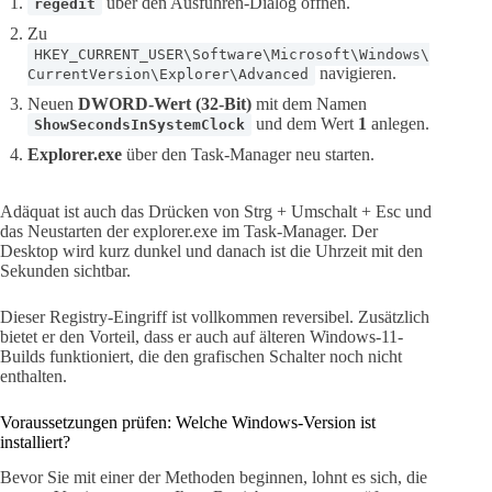
über den Ausführen-Dialog öffnen.
regedit
Zu
HKEY_CURRENT_USER\Software\Microsoft\Windows\
navigieren.
CurrentVersion\Explorer\Advanced
Neuen
DWORD-Wert (32-Bit)
mit dem Namen
und dem Wert
1
anlegen.
ShowSecondsInSystemClock
Explorer.exe
über den Task-Manager neu starten.
Adäquat ist auch das Drücken von Strg + Umschalt + Esc und
das Neustarten der explorer.exe im Task-Manager. Der
Desktop wird kurz dunkel und danach ist die Uhrzeit mit den
Sekunden sichtbar.
Dieser Registry-Eingriff ist vollkommen reversibel. Zusätzlich
bietet er den Vorteil, dass er auch auf älteren Windows-11-
Builds funktioniert, die den grafischen Schalter noch nicht
enthalten.
Voraussetzungen prüfen: Welche Windows-Version ist
installiert?
Bevor Sie mit einer der Methoden beginnen, lohnt es sich, die