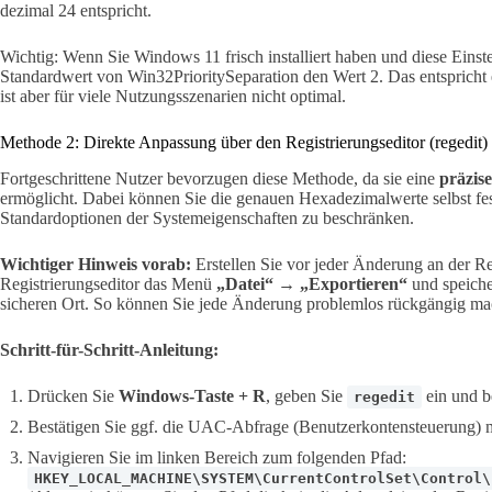
dezimal 24 entspricht.
Wichtig: Wenn Sie Windows 11 frisch installiert haben und diese Einste
Standardwert von Win32PrioritySeparation den Wert 2. Das entspricht
ist aber für viele Nutzungsszenarien nicht optimal.
Methode 2: Direkte Anpassung über den Registrierungseditor (regedit)
Fortgeschrittene Nutzer bevorzugen diese Methode, da sie eine
präzis
ermöglicht. Dabei können Sie die genauen Hexadezimalwerte selbst fest
Standardoptionen der Systemeigenschaften zu beschränken.
Wichtiger Hinweis vorab:
Erstellen Sie vor jeder Änderung an der R
Registrierungseditor das Menü
„Datei“ → „Exportieren“
und speiche
sicheren Ort. So können Sie jede Änderung problemlos rückgängig ma
Schritt-für-Schritt-Anleitung:
Drücken Sie
Windows-Taste + R
, geben Sie
ein und b
regedit
Bestätigen Sie ggf. die UAC-Abfrage (Benutzerkontensteuerung) 
Navigieren Sie im linken Bereich zum folgenden Pfad:
HKEY_LOCAL_MACHINE\SYSTEM\CurrentControlSet\Control\