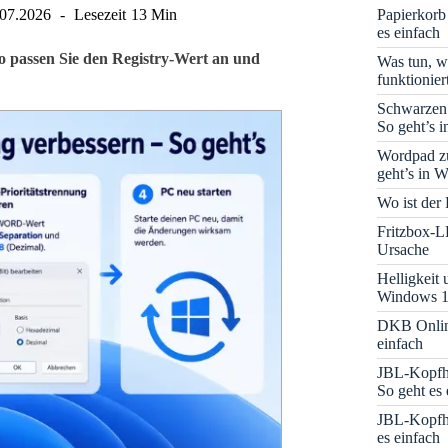
Papierkorb
.07.2026
Lesezeit
13 Min
es einfach
o passen Sie den Registry-Wert an und
Was tun, w
funktionie
Schwarzen
So geht’s 
Wordpad zu
geht’s in 
Wo ist der
Fritzbox-L
Ursache
Helligkeit
Windows 1
DKB Onlin
einfach
JBL-Kopfhö
So geht es 
JBL-Kopfhö
es einfach