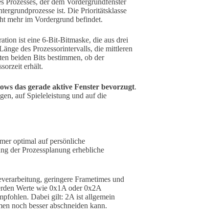
des Prozesses, der dem Vordergrundfenster
ntergrundprozesse ist. Die Prioritätsklasse
cht mehr im Vordergrund befindet.
ation ist eine 6-Bit-Bitmaske, die aus drei
änge des Prozessorintervalls, die mittleren
tzten beiden Bits bestimmen, ob der
orzeit erhält.
ows das gerade aktive Fenster bevorzugt
.
en, auf Spieleleistung und auf die
mer optimal auf persönliche
ung der Prozessplanung erhebliche
beverarbeitung, geringere Frametimes und
werden Werte wie 0x1A oder 0x2A
fohlen. Dabei gilt: 2A ist allgemein
men noch besser abschneiden kann.