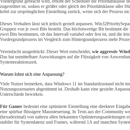
Vordergrund gebracht wird, erhöht der Scheduler die Prioritätsklasse 
zugeordnet ist, sodass er größer oder gleich der Prioritätsklasse aller Hi
kehrt zur ursprünglichen Einstellung zurück, wenn sich der Prozess ni
Dieses Verhalten lässt sich jedoch gezielt anpassen. Win32PrioritySepar
Gruppen von je zwei Bits besteht. Das höchstwertige Bit bestimmt die L
zwei Bits bestimmen, ob das Intervall variabel oder fest ist, und die le
Vordergrundprozess im Vergleich zum Hintergrundprozess mehr Prozess
Vereinfacht ausgedrückt: Dieser Wert entscheidet,
wie aggressiv Wind
Das hat unmittelbare Auswirkungen auf die Flüssigkeit von Anwendung
Systemreaktionszeit.
Warum lohnt sich eine Anpassung?
Viele Nutzer bemerken, dass Windows 11 im Standardzustand nicht im
Nutzungsszenarien abgestimmt ist. Deshalb kann eine gezielte Anpass
Unterschiede bewirken.
Für Gamer
bedeutet eine optimierte Einstellung eine direktere Einga
eine spürbar flüssigere Maussteuerung. In Tests aus der Community 
(hexadezimal) von nahezu allen bekannten Optimierungsanleitungen emp
stabiler für Systemlatenz und Frames, während 1A auf manchen Syste