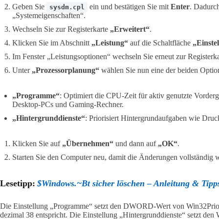
Geben Sie
ein und bestätigen Sie mit
Enter
. Dadurch
sysdm.cpl
„Systemeigenschaften“.
Wechseln Sie zur Registerkarte
„Erweitert“
.
Klicken Sie im Abschnitt
„Leistung“
auf die Schaltfläche
„Einst
Im Fenster „Leistungsoptionen“ wechseln Sie erneut zur Registerk
Unter
„Prozessorplanung“
wählen Sie nun eine der beiden Optio
„Programme“
: Optimiert die CPU-Zeit für aktiv genutzte Vord
Desktop-PCs und Gaming-Rechner.
„Hintergrunddienste“
: Priorisiert Hintergrundaufgaben wie Druc
Klicken Sie auf
„Übernehmen“
und dann auf
„OK“
.
Starten Sie den Computer neu, damit die Änderungen vollständig
Lesetipp:
$Windows.~Bt sicher löschen – Anleitung & Tipp
Die Einstellung „Programme“ setzt den DWORD-Wert von Win32Priori
dezimal 38 entspricht. Die Einstellung „Hintergrunddienste“ setzt den