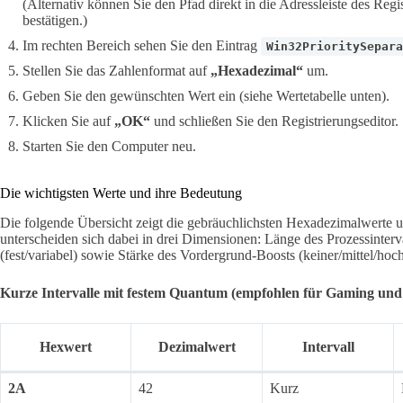
(Alternativ können Sie den Pfad direkt in die Adressleiste des Regi
bestätigen.)
Im rechten Bereich sehen Sie den Eintrag
Win32PrioritySepara
Stellen Sie das Zahlenformat auf
„Hexadezimal“
um.
Geben Sie den gewünschten Wert ein (siehe Wertetabelle unten).
Klicken Sie auf
„OK“
und schließen Sie den Registrierungseditor.
Starten Sie den Computer neu.
Die wichtigsten Werte und ihre Bedeutung
Die folgende Übersicht zeigt die gebräuchlichsten Hexadezimalwerte 
unterscheiden sich dabei in drei Dimensionen: Länge des Prozessinterval
(fest/variabel) sowie Stärke des Vordergrund-Boosts (keiner/mittel/hoch
Kurze Intervalle mit festem Quantum (empfohlen für Gaming und 
Hexwert
Dezimalwert
Intervall
2A
42
Kurz