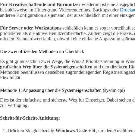
Für Kreativschaffende und Büronutzer
wiederum ist eine ausgeglic
beispielsweise im Hintergrund Videorenderings, Backups oder
Druckau
anderen Konfiguration als jemand, der ausschließlich mit einer einzig
Für Server oder Workstations
schließlich kann es sogar vorteilhaft 
priorisieren als die aktive Benutzeroberfläche. Zudem zeigt die Praxis,
mit dem Standardwert laufen, obwohl eine einfache Anpassung spürba
Die zwei offiziellen Methoden im Überblick
Es gibt grundsätzlich zwei Wege, die Win32-Prioritätstrennung in W
grafischen Weg über die Systemeigenschaften
und den
direkten Ei
Methoden beeinflussen denselben zugrundeliegenden Registrierungsschl
Flexibilität.
Methode 1: Anpassung über die Systemeigenschaften (sysdm.cpl)
Dies ist der einfachste und sicherste Weg für Einsteiger. Dabei stehen 
zur Verfügung.
Schritt-für-Schritt-Anleitung:
Drücken Sie gleichzeitig
Windows-Taste + R
, um den Ausführen-