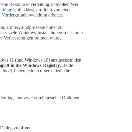
hene Ressourcenverteilung sinnvoller. Wer
fträge
laufen lässt, profitiert von einer
en Vordergrundanwendung arbeitet.
sein, Hintergrundprozesse höher zu
 dass viele Windows-Installationen seit Jahren
re Verbesserungen bringen würde.
indows 11 (und Windows 10) anzupassen: den
ngriff in die Windows-Registry
. Beide
üssel, bieten jedoch unterschiedliche
allerdings nur zwei voreingestellte Optionen
Dialog zu öffnen.