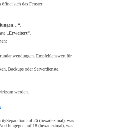
 öffnet sich das Fenster
ellungen…“
.
arte
„Erweitert“
.
nen:
ergrundanwendungen. Empfehlenswert für
ken, Backups oder Serverdienste.
 wirksam werden.
s
tySeparation auf 26 (hexadezimal), was
 Wert hingegen auf 18 (hexadezimal), was