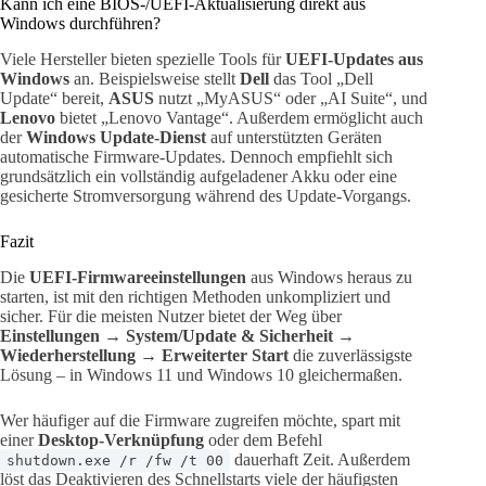
Kann ich eine BIOS-/UEFI-Aktualisierung direkt aus
Windows durchführen?
Viele Hersteller bieten spezielle Tools für
UEFI-Updates aus
Windows
an. Beispielsweise stellt
Dell
das Tool „Dell
Update“ bereit,
ASUS
nutzt „MyASUS“ oder „AI Suite“, und
Lenovo
bietet „Lenovo Vantage“. Außerdem ermöglicht auch
der
Windows Update-Dienst
auf unterstützten Geräten
automatische Firmware-Updates. Dennoch empfiehlt sich
grundsätzlich ein vollständig aufgeladener Akku oder eine
gesicherte Stromversorgung während des Update-Vorgangs.
Fazit
Die
UEFI-Firmwareeinstellungen
aus Windows heraus zu
starten, ist mit den richtigen Methoden unkompliziert und
sicher. Für die meisten Nutzer bietet der Weg über
Einstellungen → System/Update & Sicherheit →
Wiederherstellung → Erweiterter Start
die zuverlässigste
Lösung – in Windows 11 und Windows 10 gleichermaßen.
Wer häufiger auf die Firmware zugreifen möchte, spart mit
einer
Desktop-Verknüpfung
oder dem Befehl
dauerhaft Zeit. Außerdem
shutdown.exe /r /fw /t 00
löst das Deaktivieren des Schnellstarts viele der häufigsten