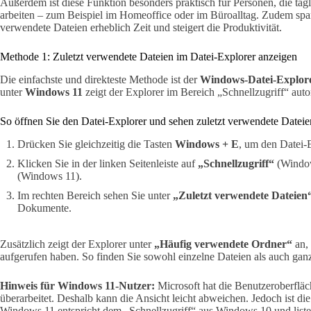
Außerdem ist diese Funktion besonders praktisch für Personen, die täg
arbeiten – zum Beispiel im Homeoffice oder im Büroalltag. Zudem spart
verwendete Dateien erheblich Zeit und steigert die Produktivität.
Methode 1: Zuletzt verwendete Dateien im Datei-Explorer anzeigen
Die einfachste und direkteste Methode ist der
Windows-Datei-Explor
unter
Windows 11
zeigt der Explorer im Bereich „Schnellzugriff“ auto
So öffnen Sie den Datei-Explorer und sehen zuletzt verwendete Dateie
Drücken Sie gleichzeitig die Tasten
Windows + E
, um den Datei-E
Klicken Sie in der linken Seitenleiste auf
„Schnellzugriff“
(Windo
(Windows 11).
Im rechten Bereich sehen Sie unter
„Zuletzt verwendete Dateien
Dokumente.
Zusätzlich zeigt der Explorer unter
„Häufig verwendete Ordner“
an, 
aufgerufen haben. So finden Sie sowohl einzelne Dateien als auch gan
Hinweis für Windows 11-Nutzer:
Microsoft hat die Benutzeroberflä
überarbeitet. Deshalb kann die Ansicht leicht abweichen. Jedoch ist die
Windows 11 entspricht dem „Schnellzugriff“ aus Windows 10 und listet 