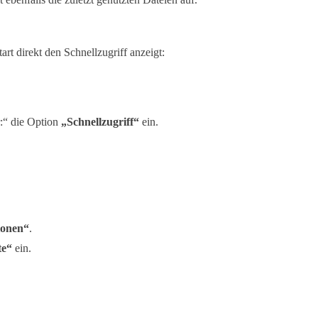
tart direkt den Schnellzugriff anzeigt:
r:“ die Option
„Schnellzugriff“
ein.
ionen“
.
te“
ein.