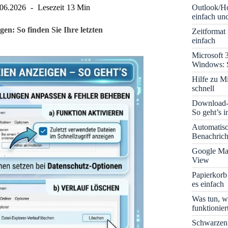
Outlook/Ho
.06.2026
Lesezeit
13 Min
einfach und
n: So finden Sie Ihre letzten
Zeitformat
einfach
Microsoft 
Windows: S
Hilfe zu M
schnell
Download-B
So geht’s 
Automatis
Benachrich
Google Map
View
Papierkorb
es einfach
Was tun, w
funktionie
Schwarzen