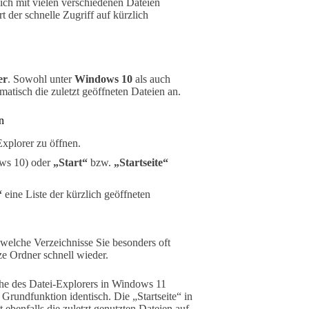
lich mit vielen verschiedenen Dateien
 der schnelle Zugriff auf kürzlich
er
. Sowohl unter
Windows 10
als auch
matisch die zuletzt geöffneten Dateien an.
n
xplorer zu öffnen.
ws 10) oder
„Start“
bzw.
„Startseite“
“
eine Liste der kürzlich geöffneten
welche Verzeichnisse Sie besonders oft
ze Ordner schnell wieder.
che des Datei-Explorers in Windows 11
 Grundfunktion identisch. Die „Startseite“ in
ebenfalls die zuletzt genutzten Dateien auf.