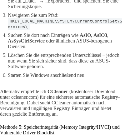
Sie auf „Datei“ → „Exportieren“ und speichern Sie eine
Sicherungskopie.
Navigieren Sie zum Pfad:
HKEY_LOCAL_MACHINE\SYSTEM\CurrentControlSet\S
ervices\
Suchen Sie dort nach Einträgen wie
AsIO
,
AsIO3
,
AsSysCtrlService
oder ähnlichen ASUS-bezogenen
Diensten.
Löschen Sie die entsprechenden Unterschlüssel – jedoch
nur, wenn Sie sich sicher sind, dass diese zu ASUS-
Software gehören.
Starten Sie Windows anschließend neu.
Alternativ empfehle ich
CCleaner
(kostenloser Download
unter ccleaner.com) für eine sicherere automatische Registry-
Bereinigung. Dabei sucht CCleaner automatisch nach
verwaisten und ungültigen Registry-Einträgen und bietet
deren gezielte Entfernung an.
Methode 5: Speicherintegrität (Memory Integrity/HVCI) und
Vulnerable Driver Blocklist