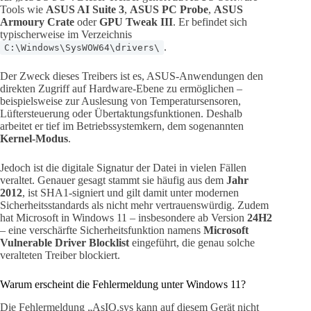
Tools wie
ASUS AI Suite 3
,
ASUS PC Probe
,
ASUS
Armoury Crate
oder
GPU Tweak III
. Er befindet sich
typischerweise im Verzeichnis
.
C:\Windows\SysWOW64\drivers\
Der Zweck dieses Treibers ist es, ASUS-Anwendungen den
direkten Zugriff auf Hardware-Ebene zu ermöglichen –
beispielsweise zur Auslesung von Temperatursensoren,
Lüftersteuerung oder Übertaktungsfunktionen. Deshalb
arbeitet er tief im Betriebssystemkern, dem sogenannten
Kernel-Modus
.
Jedoch ist die digitale Signatur der Datei in vielen Fällen
veraltet. Genauer gesagt stammt sie häufig aus dem
Jahr
2012
, ist SHA1-signiert und gilt damit unter modernen
Sicherheitsstandards als nicht mehr vertrauenswürdig. Zudem
hat Microsoft in Windows 11 – insbesondere ab Version
24H2
– eine verschärfte Sicherheitsfunktion namens
Microsoft
Vulnerable Driver Blocklist
eingeführt, die genau solche
veralteten Treiber blockiert.
Warum erscheint die Fehlermeldung unter Windows 11?
Die Fehlermeldung „AsIO.sys kann auf diesem Gerät nicht