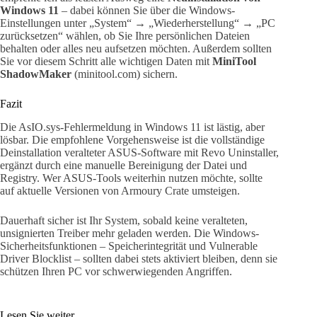
Windows 11
– dabei können Sie über die Windows-
Einstellungen unter „System“ → „Wiederherstellung“ → „PC
zurücksetzen“ wählen, ob Sie Ihre persönlichen Dateien
behalten oder alles neu aufsetzen möchten. Außerdem sollten
Sie vor diesem Schritt alle wichtigen Daten mit
MiniTool
ShadowMaker
(minitool.com) sichern.
Fazit
Die AsIO.sys-Fehlermeldung in Windows 11 ist lästig, aber
lösbar. Die empfohlene Vorgehensweise ist die vollständige
Deinstallation veralteter ASUS-Software mit Revo Uninstaller,
ergänzt durch eine manuelle Bereinigung der Datei und
Registry. Wer ASUS-Tools weiterhin nutzen möchte, sollte
auf aktuelle Versionen von Armoury Crate umsteigen.
Dauerhaft sicher ist Ihr System, sobald keine veralteten,
unsignierten Treiber mehr geladen werden. Die Windows-
Sicherheitsfunktionen – Speicherintegrität und Vulnerable
Driver Blocklist – sollten dabei stets aktiviert bleiben, denn sie
schützen Ihren PC vor schwerwiegenden Angriffen.
Lesen Sie weiter