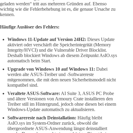
geladen werden“ tritt aus mehreren Gründen auf. Ebenso
wichtig wie die Fehlerbehebung ist es, die genaue Ursache zu
kennen.
Häufige Auslöser des Fehlers:
Windows 11-Update auf Version 24H2:
Dieses Update
aktiviert oder verschärft die Speicherintegrität (Memory
Integrity/HVCI) und die Vulnerable Driver Blocklist.
Deshalb blockiert Windows ab diesem Zeitpunkt AsIO.sys
automatisch beim Start.
Upgrade von Windows 10 auf Windows 11:
Dabei
werden alte ASUS-Treiber und -Softwarereste
mitgenommen, die mit dem neuen Sicherheitsmodell nicht
kompatibel sind.
Veraltete ASUS-Software:
AI Suite 3, ASUS PC Probe
und ältere Versionen von Armoury Crate installieren den
Treiber still im Hintergrund, jedoch ohne diesen bei einem
Windows-Update automatisch zu aktualisieren.
Softwarereste nach Deinstallation:
Häufig bleibt
AsIO.sys im System-Ordner zurück, obwohl die
übergeordnete ASUS-Anwendung längst deinstalliert