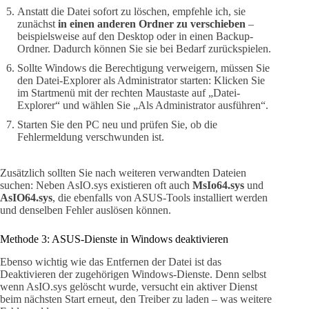
Anstatt die Datei sofort zu löschen, empfehle ich, sie
zunächst
in einen anderen Ordner zu verschieben
–
beispielsweise auf den Desktop oder in einen Backup-
Ordner. Dadurch können Sie sie bei Bedarf zurückspielen.
Sollte Windows die Berechtigung verweigern, müssen Sie
den Datei-Explorer als Administrator starten: Klicken Sie
im Startmenü mit der rechten Maustaste auf „Datei-
Explorer“ und wählen Sie „Als Administrator ausführen“.
Starten Sie den PC neu und prüfen Sie, ob die
Fehlermeldung verschwunden ist.
Zusätzlich sollten Sie nach weiteren verwandten Dateien
suchen: Neben AsIO.sys existieren oft auch
MsIo64.sys
und
AsIO64.sys
, die ebenfalls von ASUS-Tools installiert werden
und denselben Fehler auslösen können.
Methode 3: ASUS-Dienste in Windows deaktivieren
Ebenso wichtig wie das Entfernen der Datei ist das
Deaktivieren der zugehörigen Windows-Dienste. Denn selbst
wenn AsIO.sys gelöscht wurde, versucht ein aktiver Dienst
beim nächsten Start erneut, den Treiber zu laden – was weitere