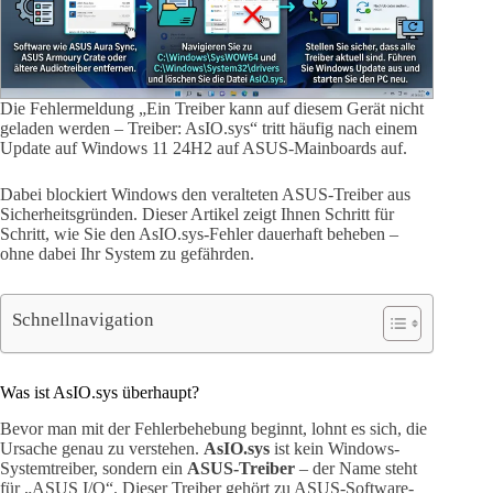
Die Fehlermeldung „Ein Treiber kann auf diesem Gerät nicht
geladen werden – Treiber: AsIO.sys“ tritt häufig nach einem
Update auf Windows 11 24H2 auf ASUS-Mainboards auf.
Dabei blockiert Windows den veralteten ASUS-Treiber aus
Sicherheitsgründen. Dieser Artikel zeigt Ihnen Schritt für
Schritt, wie Sie den AsIO.sys-Fehler dauerhaft beheben –
ohne dabei Ihr System zu gefährden.
Schnellnavigation
Was ist AsIO.sys überhaupt?
Bevor man mit der Fehlerbehebung beginnt, lohnt es sich, die
Ursache genau zu verstehen.
AsIO.sys
ist kein Windows-
Systemtreiber, sondern ein
ASUS-Treiber
– der Name steht
für „ASUS I/O“. Dieser Treiber gehört zu ASUS-Software-