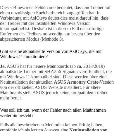
Dieser Bluescreen-Fehlercode bedeutet, dass ein Treiber auf
einen unzulässigen Speicherbereich zugegriffen hat. In
Verbindung mit AsIO.sys deutet dies meist darauf hin, dass
der Treiber mit der installierten Windows-Version
inkompatibel ist. Deshalb ist in diesem Fall das sofortige
Entfernen des Treibers notwendig, am besten über den
abgesicherten Modus (Methode 8).
Gibt es eine aktualisierte Version von AsIO.sys, die mit
Windows 11 funktioniert?
Ja
, ASUS hat für neuere Mainboards (ab ca. 2018/2019)
aktualisierte Treiber mit SHA256-Signatur veröffentlicht, die
mit Windows 11 kompatibel sind. Diese werden über eine
Neuinstallation der aktuellen
ASUS Armoury Crate
-Version
von der offiziellen ASUS-Website installiert. Für ältere
Mainboards stellt ASUS jedoch keine kompatiblen Treiber
mehr bereit.
Was soll ich tun, wenn der Fehler nach allen Maßnahmen
weiterhin besteht?
Falls alle beschriebenen Methoden keinen Erfolg haben,
empfehle ich als letzten Ausweg eine
Neuinstallation von