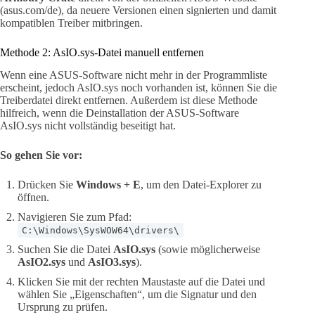
(asus.com/de), da neuere Versionen einen signierten und damit
kompatiblen Treiber mitbringen.
Methode 2: AsIO.sys-Datei manuell entfernen
Wenn eine ASUS-Software nicht mehr in der Programmliste
erscheint, jedoch AsIO.sys noch vorhanden ist, können Sie die
Treiberdatei direkt entfernen. Außerdem ist diese Methode
hilfreich, wenn die Deinstallation der ASUS-Software
AsIO.sys nicht vollständig beseitigt hat.
So gehen Sie vor:
Drücken Sie
Windows + E
, um den Datei-Explorer zu
öffnen.
Navigieren Sie zum Pfad:
C:\Windows\SysWOW64\drivers\
Suchen Sie die Datei
AsIO.sys
(sowie möglicherweise
AsIO2.sys
und
AsIO3.sys
).
Klicken Sie mit der rechten Maustaste auf die Datei und
wählen Sie „Eigenschaften“, um die Signatur und den
Ursprung zu prüfen.