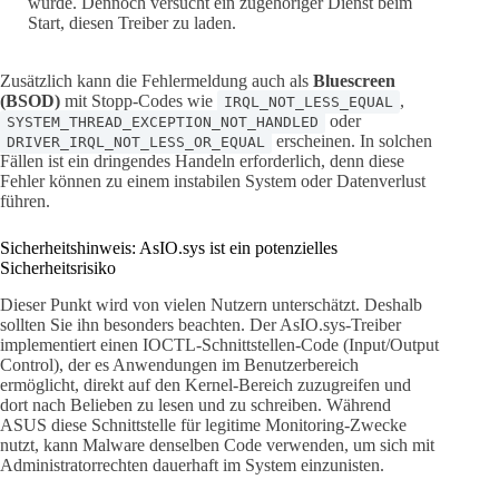
wurde. Dennoch versucht ein zugehöriger Dienst beim
Start, diesen Treiber zu laden.
Zusätzlich kann die Fehlermeldung auch als
Bluescreen
(BSOD)
mit Stopp-Codes wie
,
IRQL_NOT_LESS_EQUAL
oder
SYSTEM_THREAD_EXCEPTION_NOT_HANDLED
erscheinen. In solchen
DRIVER_IRQL_NOT_LESS_OR_EQUAL
Fällen ist ein dringendes Handeln erforderlich, denn diese
Fehler können zu einem instabilen System oder Datenverlust
führen.
Sicherheitshinweis: AsIO.sys ist ein potenzielles
Sicherheitsrisiko
Dieser Punkt wird von vielen Nutzern unterschätzt. Deshalb
sollten Sie ihn besonders beachten. Der AsIO.sys-Treiber
implementiert einen IOCTL-Schnittstellen-Code (Input/Output
Control), der es Anwendungen im Benutzerbereich
ermöglicht, direkt auf den Kernel-Bereich zuzugreifen und
dort nach Belieben zu lesen und zu schreiben. Während
ASUS diese Schnittstelle für legitime Monitoring-Zwecke
nutzt, kann Malware denselben Code verwenden, um sich mit
Administratorrechten dauerhaft im System einzunisten.