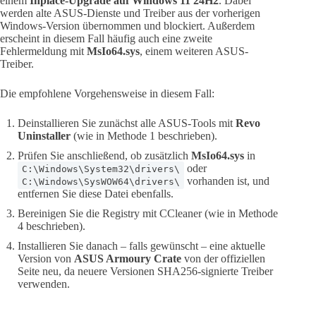
einem
Inplace-Upgrade auf Windows 11 24H2
. Dabei
werden alte ASUS-Dienste und Treiber aus der vorherigen
Windows-Version übernommen und blockiert. Außerdem
erscheint in diesem Fall häufig auch eine zweite
Fehlermeldung mit
MsIo64.sys
, einem weiteren ASUS-
Treiber.
Die empfohlene Vorgehensweise in diesem Fall:
Deinstallieren Sie zunächst alle ASUS-Tools mit
Revo
Uninstaller
(wie in Methode 1 beschrieben).
Prüfen Sie anschließend, ob zusätzlich
MsIo64.sys
in
oder
C:\Windows\System32\drivers\
vorhanden ist, und
C:\Windows\SysWOW64\drivers\
entfernen Sie diese Datei ebenfalls.
Bereinigen Sie die Registry mit CCleaner (wie in Methode
4 beschrieben).
Installieren Sie danach – falls gewünscht – eine aktuelle
Version von
ASUS Armoury Crate
von der offiziellen
Seite neu, da neuere Versionen SHA256-signierte Treiber
verwenden.