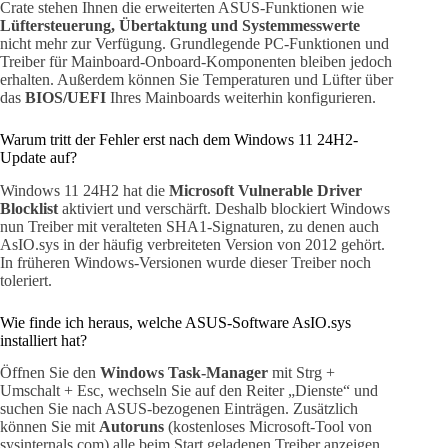
Crate stehen Ihnen die erweiterten ASUS-Funktionen wie
Lüftersteuerung, Übertaktung und Systemmesswerte
nicht mehr zur Verfügung. Grundlegende PC-Funktionen und
Treiber für Mainboard-Onboard-Komponenten bleiben jedoch
erhalten. Außerdem können Sie Temperaturen und Lüfter über
das
BIOS/UEFI
Ihres Mainboards weiterhin konfigurieren.
Warum tritt der Fehler erst nach dem Windows 11 24H2-
Update auf?
Windows 11 24H2 hat die
Microsoft Vulnerable Driver
Blocklist
aktiviert und verschärft. Deshalb blockiert Windows
nun Treiber mit veralteten SHA1-Signaturen, zu denen auch
AsIO.sys in der häufig verbreiteten Version von 2012 gehört.
In früheren Windows-Versionen wurde dieser Treiber noch
toleriert.
Wie finde ich heraus, welche ASUS-Software AsIO.sys
installiert hat?
Öffnen Sie den
Windows Task-Manager
mit Strg +
Umschalt + Esc, wechseln Sie auf den Reiter „Dienste“ und
suchen Sie nach ASUS-bezogenen Einträgen. Zusätzlich
können Sie mit
Autoruns
(kostenloses Microsoft-Tool von
sysinternals.com) alle beim Start geladenen Treiber anzeigen