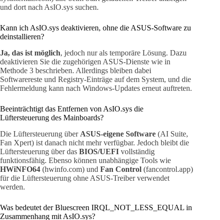
und dort nach AsIO.sys suchen.
Kann ich AsIO.sys deaktivieren, ohne die ASUS-Software zu
deinstallieren?
Ja, das ist möglich
, jedoch nur als temporäre Lösung. Dazu
deaktivieren Sie die zugehörigen ASUS-Dienste wie in
Methode 3 beschrieben. Allerdings bleiben dabei
Softwarereste und Registry-Einträge auf dem System, und die
Fehlermeldung kann nach Windows-Updates erneut auftreten.
Beeinträchtigt das Entfernen von AsIO.sys die
Lüftersteuerung des Mainboards?
Die Lüftersteuerung über
ASUS-eigene Software
(AI Suite,
Fan Xpert) ist danach nicht mehr verfügbar. Jedoch bleibt die
Lüftersteuerung über das
BIOS/UEFI
vollständig
funktionsfähig. Ebenso können unabhängige Tools wie
HWiNFO64
(hwinfo.com) und
Fan Control
(fancontrol.app)
für die Lüftersteuerung ohne ASUS-Treiber verwendet
werden.
Was bedeutet der Bluescreen IRQL_NOT_LESS_EQUAL in
Zusammenhang mit AsIO.sys?