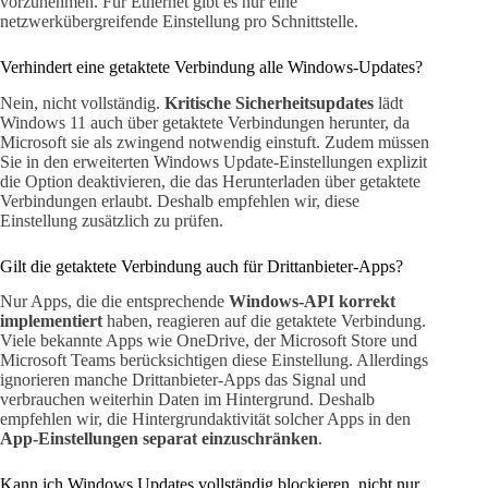
vorzunehmen. Für Ethernet gibt es nur eine
netzwerkübergreifende Einstellung pro Schnittstelle.
Verhindert eine getaktete Verbindung alle Windows-Updates?
Nein, nicht vollständig.
Kritische Sicherheitsupdates
lädt
Windows 11 auch über getaktete Verbindungen herunter, da
Microsoft sie als zwingend notwendig einstuft. Zudem müssen
Sie in den erweiterten Windows Update-Einstellungen explizit
die Option deaktivieren, die das Herunterladen über getaktete
Verbindungen erlaubt. Deshalb empfehlen wir, diese
Einstellung zusätzlich zu prüfen.
Gilt die getaktete Verbindung auch für Drittanbieter-Apps?
Nur Apps, die die entsprechende
Windows-API korrekt
implementiert
haben, reagieren auf die getaktete Verbindung.
Viele bekannte Apps wie OneDrive, der Microsoft Store und
Microsoft Teams berücksichtigen diese Einstellung. Allerdings
ignorieren manche Drittanbieter-Apps das Signal und
verbrauchen weiterhin Daten im Hintergrund. Deshalb
empfehlen wir, die Hintergrundaktivität solcher Apps in den
App-Einstellungen separat einzuschränken
.
Kann ich Windows Updates vollständig blockieren, nicht nur