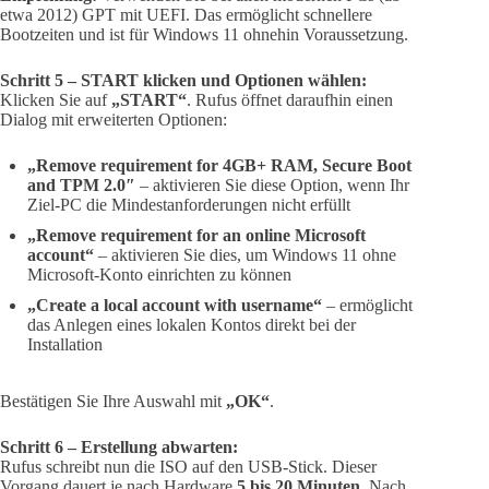
etwa 2012) GPT mit UEFI. Das ermöglicht schnellere
Bootzeiten und ist für Windows 11 ohnehin Voraussetzung.
Schritt 5 – START klicken und Optionen wählen:
Klicken Sie auf
„START“
. Rufus öffnet daraufhin einen
Dialog mit erweiterten Optionen:
„Remove requirement for 4GB+ RAM, Secure Boot
and TPM 2.0″
– aktivieren Sie diese Option, wenn Ihr
Ziel-PC die Mindestanforderungen nicht erfüllt
„Remove requirement for an online Microsoft
account“
– aktivieren Sie dies, um Windows 11 ohne
Microsoft-Konto einrichten zu können
„Create a local account with username“
– ermöglicht
das Anlegen eines lokalen Kontos direkt bei der
Installation
Bestätigen Sie Ihre Auswahl mit
„OK“
.
Schritt 6 – Erstellung abwarten:
Rufus schreibt nun die ISO auf den USB-Stick. Dieser
Vorgang dauert je nach Hardware
5 bis 20 Minuten
. Nach