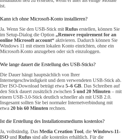
Installation neu zu erstellen, wenn er älter als einige Monate
ist.
Kann ich ohne Microsoft-Konto installieren?
Ja. Wenn Sie den USB-Stick mit
Rufus
erstellen, können Sie
im Setup-Dialog die Option
„Remove requirement for an
online Microsoft account“
aktivieren. Dadurch können Sie
Windows 11 mit einem lokalen Konto einrichten, ohne ein
Microsoft-Konto anzugeben oder sich einzuloggen.
Wie lange dauert die Erstellung des USB-Sticks?
Die Dauer hängt hauptsächlich von Ihrer
Internetgeschwindigkeit und dem verwendeten USB-Stick ab.
Der ISO-Download beträgt etwa
5–6 GB
. Das Schreiben auf
den Stick dauert zusätzlich zwischen
5 und 20 Minuten
– mit
einem USB-3.0-Stick deutlich schneller als mit USB 2.0.
Insgesamt sollten Sie bei normaler Internetverbindung mit
etwa
20 bis 60 Minuten
rechnen.
Ist die Erstellung des Installationsmediums kostenlos?
Ja, vollständig. Das
Media Creation Tool
, die
Windows-11-
ISO
und
Rufus
sind alle kostenlos erhältlich. Für die