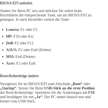
BIOS/UEFI aufrufen
Starten Sie Ihren PC neu und drücken Sie sofort beim
Hochfahren die entsprechende Taste, um ins BIOS/UEFI zu
gelangen. Je nach Hersteller variiert die Taste:
Lenovo:
F1 oder F2
HP:
F10 oder Esc
Dell:
F2 oder F12
ASUS:
F2 oder Entf (Delete)
MSI:
Entf (Delete)
Acer:
F2 oder Entf
Boot-Reihenfolge ändern
Navigieren Sie im BIOS/UEFI zum Abschnitt
„Boot“
oder
„Startup“
. Setzen Sie Ihren
USB-Stick an die erste Position
der Boot-Reihenfolge. Speichern Sie die Änderungen mit
F10
und bestätigen Sie mit
„Ja“
. Der PC startet danach neu und
bootet vom USB-Stick.