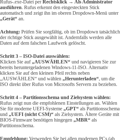
Rufus-.exe-Datei per
Rechtsklick → Als Administrator
ausführen
. Rufus erkennt den eingesteckten Stick
automatisch und zeigt ihn im oberen Dropdown-Menü unter
„Gerät“
an.
Achtung:
Prüfen Sie sorgfältig, ob im Dropdown tatsächlich
der richtige Stick ausgewählt ist. Andernfalls werden alle
Daten auf dem falschen Laufwerk gelöscht.
Schritt 3 – ISO-Datei auswählen:
Klicken Sie auf
„AUSWÄHLEN“
und navigieren Sie zur
bereits heruntergeladenen Windows-11-ISO. Alternativ
klicken Sie auf den kleinen Pfeil rechts neben
„AUSWÄHLEN“ und wählen
„Herunterladen“
, um die
ISO direkt über Rufus von Microsofts Servern zu beziehen.
Schritt 4 – Partitionsschema und Zielsystem wählen:
Rufus zeigt nun die empfohlenen Einstellungen an. Wählen
Sie für moderne UEFI-Systeme
„GPT“
als Partitionsschema
und
„UEFI (nicht CSM)“
als Zielsystem. Ältere Geräte mit
BIOS-Firmware benötigen hingegen
„MBR“
als
Partitionsschema.
Empfehlung:
Verwenden Sie bei allen modernen PCs (ab