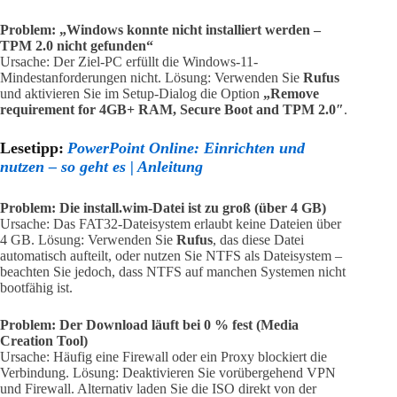
Problem: „Windows konnte nicht installiert werden –
TPM 2.0 nicht gefunden“
Ursache: Der Ziel-PC erfüllt die Windows-11-
Mindestanforderungen nicht. Lösung: Verwenden Sie
Rufus
und aktivieren Sie im Setup-Dialog die Option
„Remove
requirement for 4GB+ RAM, Secure Boot and TPM 2.0″
.
Lesetipp:
PowerPoint Online: Einrichten und
nutzen – so geht es | Anleitung
Problem: Die install.wim-Datei ist zu groß (über 4 GB)
Ursache: Das FAT32-Dateisystem erlaubt keine Dateien über
4 GB. Lösung: Verwenden Sie
Rufus
, das diese Datei
automatisch aufteilt, oder nutzen Sie NTFS als Dateisystem –
beachten Sie jedoch, dass NTFS auf manchen Systemen nicht
bootfähig ist.
Problem: Der Download läuft bei 0 % fest (Media
Creation Tool)
Ursache: Häufig eine Firewall oder ein Proxy blockiert die
Verbindung. Lösung: Deaktivieren Sie vorübergehend VPN
und Firewall. Alternativ laden Sie die ISO direkt von der