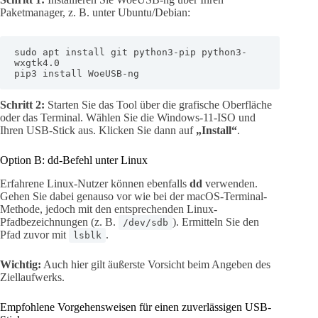
Paketmanager, z. B. unter Ubuntu/Debian:
sudo apt install git python3-pip python3-
wxgtk4.0

pip3 install WoeUSB-ng
Schritt 2:
Starten Sie das Tool über die grafische Oberfläche
oder das Terminal. Wählen Sie die Windows-11-ISO und
Ihren USB-Stick aus. Klicken Sie dann auf
„Install“
.
Option B: dd-Befehl unter Linux
Erfahrene Linux-Nutzer können ebenfalls
dd
verwenden.
Gehen Sie dabei genauso vor wie bei der macOS-Terminal-
Methode, jedoch mit den entsprechenden Linux-
Pfadbezeichnungen (z. B.
). Ermitteln Sie den
/dev/sdb
Pfad zuvor mit
.
lsblk
Wichtig:
Auch hier gilt äußerste Vorsicht beim Angeben des
Ziellaufwerks.
Empfohlene Vorgehensweisen für einen zuverlässigen USB-