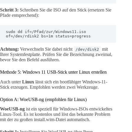
Schritt 3:
Schreiben Sie die ISO auf den Stick (ersetzen Sie
Pfade entsprechend):
sudo dd if=/Pfad/zur/Windows11.iso 
of=/dev/rdisk2 bs=1m status=progress
Achtung:
Verwechseln Sie dabei nicht
mit
/dev/disk2
Ihrer Systemfestplatte. Prüfen Sie die Bezeichnung zweimal,
bevor Sie den Befehl ausführen.
Methode 5: Windows 11 USB-Stick unter Linux erstellen
Auch unter
Linux
lässt sich ein bootfähiger Windows-11-
Stick erzeugen. Empfohlen werden zwei Werkzeuge.
Option A: WoeUSB-ng (empfohlen für Linux)
WoeUSB-ng
ist ein speziell für Windows-ISOs entwickeltes
Linux-Tool. Es ist kostenlos und löst das bekannte Problem
mit der zu großen install.wim-Datei automatisch.
Schritt 1:
Installieren Sie WoeUSB-ng über Ihren