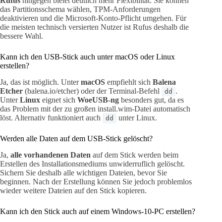
Rufus
hingegen bietet deutlich mehr Flexibilität: Sie können
das Partitionsschema wählen, TPM-Anforderungen
deaktivieren und die Microsoft-Konto-Pflicht umgehen. Für
die meisten technisch versierten Nutzer ist Rufus deshalb die
bessere Wahl.
Kann ich den USB-Stick auch unter macOS oder Linux
erstellen?
Ja, das ist möglich. Unter
macOS
empfiehlt sich
Balena
Etcher
(balena.io/etcher) oder der Terminal-Befehl
.
dd
Unter
Linux
eignet sich
WoeUSB-ng
besonders gut, da es
das Problem mit der zu großen install.wim-Datei automatisch
löst. Alternativ funktioniert auch
unter Linux.
dd
Werden alle Daten auf dem USB-Stick gelöscht?
Ja,
alle vorhandenen Daten
auf dem Stick werden beim
Erstellen des Installationsmediums unwiderruflich gelöscht.
Sichern Sie deshalb alle wichtigen Dateien, bevor Sie
beginnen. Nach der Erstellung können Sie jedoch problemlos
wieder weitere Dateien auf den Stick kopieren.
Kann ich den Stick auch auf einem Windows-10-PC erstellen?