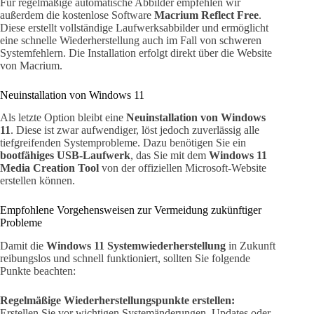
Für regelmäßige automatische Abbilder empfehlen wir
außerdem die kostenlose Software
Macrium Reflect Free
.
Diese erstellt vollständige Laufwerksabbilder und ermöglicht
eine schnelle Wiederherstellung auch im Fall von schweren
Systemfehlern. Die Installation erfolgt direkt über die Website
von Macrium.
Neuinstallation von Windows 11
Als letzte Option bleibt eine
Neuinstallation von Windows
11
. Diese ist zwar aufwendiger, löst jedoch zuverlässig alle
tiefgreifenden Systemprobleme. Dazu benötigen Sie ein
bootfähiges USB-Laufwerk
, das Sie mit dem
Windows 11
Media Creation Tool
von der offiziellen Microsoft-Website
erstellen können.
Empfohlene Vorgehensweisen zur Vermeidung zukünftiger
Probleme
Damit die
Windows 11 Systemwiederherstellung
in Zukunft
reibungslos und schnell funktioniert, sollten Sie folgende
Punkte beachten:
Regelmäßige Wiederherstellungspunkte erstellen:
Erstellen Sie vor wichtigen Systemänderungen, Updates oder