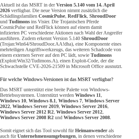
Aktuell ist das MSRT in der
Version 5.140 vom 14. April
2026
verfügbar. Die neue Version nimmt zusätzlich die
Schädlingsfamilien
CosmicPulse
,
RedFlick
,
ShroudDoor
und
Tudimons
ins Visier. Die Trojanischen Pferde
CosmicPulse und RedFlick können auf einem damit
infizierten PC verschiedene Aktionen nach Wahl der Angreifer
ausführen. Zudem erkennt Version 5.140
ShroudDoor
(Trojan:Win64/ShroudDoor.AA!dha), eine Komponente eines
mehrteiligen Angriffswerkzeugs, das weiteren Schadcode von
einem externen Server auf den PC lädt, sowie
Tudimons
(Exploit:Win32/Tudimons.A), einen Exploit-Code, der die
Schwachstelle CVE-2026-21509 in Microsoft Office ausnutzt.
Für welche Windows-Versionen ist das MSRT verfügbar?
Das MSRT unterstützt eine breite Palette von Windows-
Betriebssystemen. Unterstützt werden
Windows 11
,
Windows 10
,
Windows 8.1
,
Windows 7
,
Windows Server
2022
,
Windows Server 2019
,
Windows Server 2016
,
Windows Server 2012 R2
,
Windows Server 2012
,
Windows Server 2008 R2
und
Windows Server 2008
.
Somit eignet sich das Tool sowohl für
Heimanwender
als
auch für
Unternehmensumgebungen
, in denen verschiedene