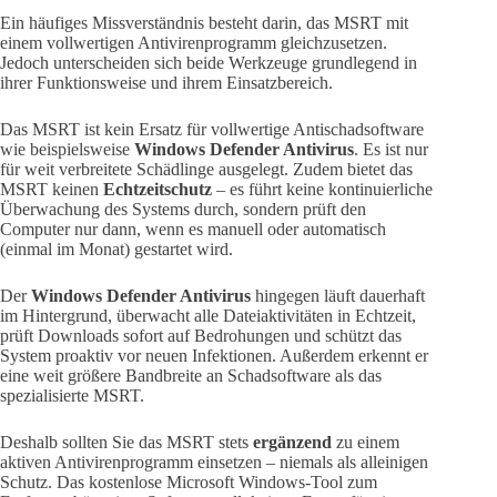
Ein häufiges Missverständnis besteht darin, das MSRT mit
einem vollwertigen Antivirenprogramm gleichzusetzen.
Jedoch unterscheiden sich beide Werkzeuge grundlegend in
ihrer Funktionsweise und ihrem Einsatzbereich.
Das MSRT ist kein Ersatz für vollwertige Antischadsoftware
wie beispielsweise
Windows Defender Antivirus
. Es ist nur
für weit verbreitete Schädlinge ausgelegt. Zudem bietet das
MSRT keinen
Echtzeitschutz
– es führt keine kontinuierliche
Überwachung des Systems durch, sondern prüft den
Computer nur dann, wenn es manuell oder automatisch
(einmal im Monat) gestartet wird.
Der
Windows Defender Antivirus
hingegen läuft dauerhaft
im Hintergrund, überwacht alle Dateiaktivitäten in Echtzeit,
prüft Downloads sofort auf Bedrohungen und schützt das
System proaktiv vor neuen Infektionen. Außerdem erkennt er
eine weit größere Bandbreite an Schadsoftware als das
spezialisierte MSRT.
Deshalb sollten Sie das MSRT stets
ergänzend
zu einem
aktiven Antivirenprogramm einsetzen – niemals als alleinigen
Schutz. Das kostenlose Microsoft Windows-Tool zum