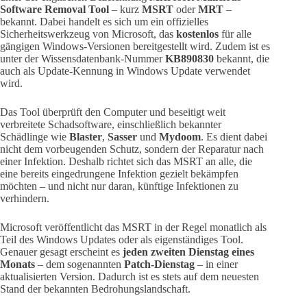
Software Removal Tool
– kurz
MSRT
oder
MRT
–
bekannt. Dabei handelt es sich um ein offizielles
Sicherheitswerkzeug von Microsoft, das
kostenlos
für alle
gängigen Windows-Versionen bereitgestellt wird. Zudem ist es
unter der Wissensdatenbank-Nummer
KB890830
bekannt, die
auch als Update-Kennung in Windows Update verwendet
wird.
Das Tool überprüft den Computer und beseitigt weit
verbreitete Schadsoftware, einschließlich bekannter
Schädlinge wie
Blaster
,
Sasser
und
Mydoom
. Es dient dabei
nicht dem vorbeugenden Schutz, sondern der Reparatur nach
einer Infektion. Deshalb richtet sich das MSRT an alle, die
eine bereits eingedrungene Infektion gezielt bekämpfen
möchten – und nicht nur daran, künftige Infektionen zu
verhindern.
Microsoft veröffentlicht das MSRT in der Regel monatlich als
Teil des Windows Updates oder als eigenständiges Tool.
Genauer gesagt erscheint es
jeden zweiten Dienstag eines
Monats
– dem sogenannten
Patch-Dienstag
– in einer
aktualisierten Version. Dadurch ist es stets auf dem neuesten
Stand der bekannten Bedrohungslandschaft.