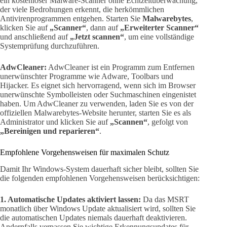
ein kostenloser Malware-Scanner ohne Echtzeitüberwachung,
der viele Bedrohungen erkennt, die herkömmlichen
Antivirenprogrammen entgehen. Starten Sie
Malwarebytes
,
klicken Sie auf
„Scanner“
, dann auf
„Erweiterter Scanner“
und anschließend auf
„Jetzt scannen“
, um eine vollständige
Systemprüfung durchzuführen.
AdwCleaner:
AdwCleaner ist ein Programm zum Entfernen
unerwünschter Programme wie Adware, Toolbars und
Hijacker. Es eignet sich hervorragend, wenn sich im Browser
unerwünschte Symbolleisten oder Suchmaschinen eingenistet
haben. Um AdwCleaner zu verwenden, laden Sie es von der
offiziellen Malwarebytes-Website herunter, starten Sie es als
Administrator und klicken Sie auf
„Scannen“
, gefolgt von
„Bereinigen und reparieren“
.
Empfohlene Vorgehensweisen für maximalen Schutz
Damit Ihr Windows-System dauerhaft sicher bleibt, sollten Sie
die folgenden empfohlenen Vorgehensweisen berücksichtigen:
1. Automatische Updates aktiviert lassen:
Da das MSRT
monatlich über Windows Update aktualisiert wird, sollten Sie
die automatischen Updates niemals dauerhaft deaktivieren.
Andernfalls verpassen Sie wichtige Erkennungsupdates für