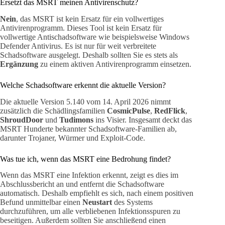
Ersetzt das MSRT meinen Antivirenschutz?
Nein
, das MSRT ist kein Ersatz für ein vollwertiges
Antivirenprogramm. Dieses Tool ist kein Ersatz für
vollwertige Antischadsoftware wie beispielsweise Windows
Defender Antivirus. Es ist nur für weit verbreitete
Schadsoftware ausgelegt. Deshalb sollten Sie es stets als
Ergänzung
zu einem aktiven Antivirenprogramm einsetzen.
Welche Schadsoftware erkennt die aktuelle Version?
Die aktuelle Version 5.140 vom 14. April 2026 nimmt
zusätzlich die Schädlingsfamilien
CosmicPulse
,
RedFlick
,
ShroudDoor
und
Tudimons
ins Visier. Insgesamt deckt das
MSRT Hunderte bekannter Schadsoftware-Familien ab,
darunter Trojaner, Würmer und Exploit-Code.
Was tue ich, wenn das MSRT eine Bedrohung findet?
Wenn das MSRT eine Infektion erkennt, zeigt es dies im
Abschlussbericht an und entfernt die Schadsoftware
automatisch. Deshalb empfiehlt es sich, nach einem positiven
Befund unmittelbar einen
Neustart
des Systems
durchzuführen, um alle verbliebenen Infektionsspuren zu
beseitigen. Außerdem sollten Sie anschließend einen