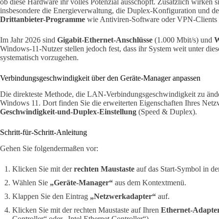
ob diese Hardware ihr volles Potenzial ausschöpft. Zusätzlich wirken 
insbesondere die Energieverwaltung, die Duplex-Konfiguration und d
Drittanbieter-Programme
wie Antiviren-Software oder VPN-Clients d
Im Jahr 2026 sind
Gigabit-Ethernet-Anschlüsse
(1.000 Mbit/s) und
W
Windows-11-Nutzer stellen jedoch fest, dass ihr System weit unter dies
systematisch vorzugehen.
Verbindungsgeschwindigkeit über den Geräte-Manager anpassen
Die direkteste Methode, die LAN-Verbindungsgeschwindigkeit zu ände
Windows 11. Dort finden Sie die erweiterten Eigenschaften Ihres Netzw
Geschwindigkeit-und-Duplex-Einstellung
(Speed & Duplex).
Schritt-für-Schritt-Anleitung
Gehen Sie folgendermaßen vor:
Klicken Sie mit der
rechten Maustaste
auf das Start-Symbol in der
Wählen Sie
„Geräte-Manager“
aus dem Kontextmenü.
Klappen Sie den Eintrag
„Netzwerkadapter“
auf.
Klicken Sie mit der rechten Maustaste auf Ihren
Ethernet-Adapte
Controller“ oder „Intel Ethernet Controller“).