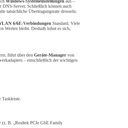
sich
Windows-Systemeinstellungen
aus –
er DNS-Server. Schließlich können auch
ie tatsächliche Übertragungsrate drosseln.
LAN 6/6E-Verbindungen
Standard. Viele
en Werten bleibt. Deshalb lohnt es sich,
rn, führt über den
Geräte-Manager
von
erkadapters – einschließlich der wichtigen
 Taskleiste.
r
(z. B. „Realtek PCIe GbE Family