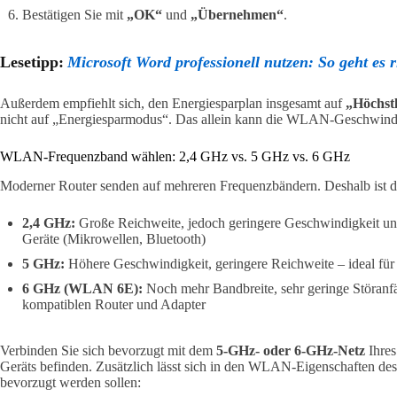
Bestätigen Sie mit
„OK“
und
„Übernehmen“
.
Lesetipp:
Microsoft Word professionell nutzen: So geht es r
Außerdem empfiehlt sich, den Energiesparplan insgesamt auf
„Höchstl
nicht auf „Energiesparmodus“. Das allein kann die WLAN-Geschwindig
WLAN-Frequenzband wählen: 2,4 GHz vs. 5 GHz vs. 6 GHz
Moderner Router senden auf mehreren Frequenzbändern. Deshalb ist di
2,4 GHz:
Große Reichweite, jedoch geringere Geschwindigkeit und
Geräte (Mikrowellen, Bluetooth)
5 GHz:
Höhere Geschwindigkeit, geringere Reichweite – ideal für
6 GHz (WLAN 6E):
Noch mehr Bandbreite, sehr geringe Störanfäl
kompatiblen Router und Adapter
Verbinden Sie sich bevorzugt mit dem
5-GHz- oder 6-GHz-Netz
Ihres
Geräts befinden. Zusätzlich lässt sich in den WLAN-Eigenschaften des
bevorzugt werden sollen: