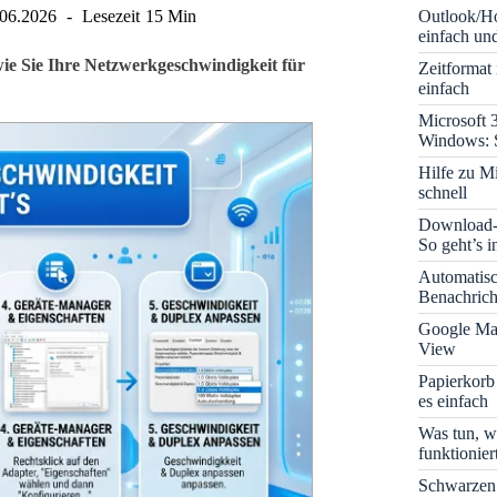
Outlook/Ho
.06.2026
Lesezeit
15 Min
einfach und
ie Sie Ihre Netzwerkgeschwindigkeit für
Zeitformat
einfach
Microsoft 
Windows: S
Hilfe zu M
schnell
Download-B
So geht’s 
Automatis
Benachrich
Google Map
View
Papierkorb
es einfach
Was tun, w
funktionie
Schwarzen