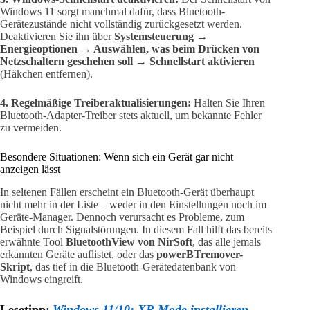
Windows 11 sorgt manchmal dafür, dass Bluetooth-
Gerätezustände nicht vollständig zurückgesetzt werden.
Deaktivieren Sie ihn über
Systemsteuerung →
Energieoptionen → Auswählen, was beim Drücken von
Netzschaltern geschehen soll → Schnellstart aktivieren
(Häkchen entfernen).
4. Regelmäßige Treiberaktualisierungen:
Halten Sie Ihren
Bluetooth-Adapter-Treiber stets aktuell, um bekannte Fehler
zu vermeiden.
Besondere Situationen: Wenn sich ein Gerät gar nicht
anzeigen lässt
In seltenen Fällen erscheint ein Bluetooth-Gerät überhaupt
nicht mehr in der Liste – weder in den Einstellungen noch im
Geräte-Manager. Dennoch verursacht es Probleme, zum
Beispiel durch Signalstörungen. In diesem Fall hilft das bereits
erwähnte Tool
BluetoothView von NirSoft
, das alle jemals
erkannten Geräte auflistet, oder das
powerBTremover-
Skript
, das tief in die Bluetooth-Gerätedatenbank von
Windows eingreift.
Lesetipp:
Windows 11/10: XP-Mode installieren,