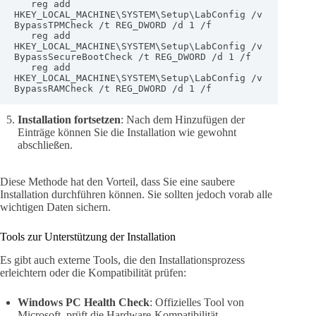
   reg add 
HKEY_LOCAL_MACHINE\SYSTEM\Setup\LabConfig /v 
BypassTPMCheck /t REG_DWORD /d 1 /f

   reg add 
HKEY_LOCAL_MACHINE\SYSTEM\Setup\LabConfig /v 
BypassSecureBootCheck /t REG_DWORD /d 1 /f

   reg add 
HKEY_LOCAL_MACHINE\SYSTEM\Setup\LabConfig /v 
BypassRAMCheck /t REG_DWORD /d 1 /f
Installation fortsetzen
: Nach dem Hinzufügen der
Einträge können Sie die Installation wie gewohnt
abschließen.
Diese Methode hat den Vorteil, dass Sie eine saubere
Installation durchführen können. Sie sollten jedoch vorab alle
wichtigen Daten sichern.
Tools zur Unterstützung der Installation
Es gibt auch externe Tools, die den Installationsprozess
erleichtern oder die Kompatibilität prüfen:
Windows PC Health Check
: Offizielles Tool von
Microsoft, prüft die Hardware-Kompatibilität.