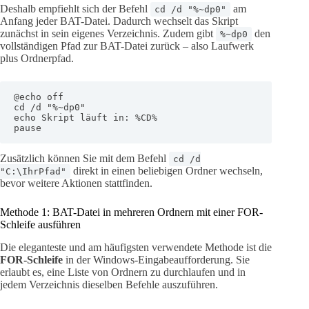
Deshalb empfiehlt sich der Befehl
am
cd /d "%~dp0"
Anfang jeder BAT-Datei. Dadurch wechselt das Skript
zunächst in sein eigenes Verzeichnis. Zudem gibt
den
%~dp0
vollständigen Pfad zur BAT-Datei zurück – also Laufwerk
plus Ordnerpfad.
@echo off

cd /d "%~dp0"

echo Skript läuft in: %CD%

pause
Zusätzlich können Sie mit dem Befehl
cd /d
direkt in einen beliebigen Ordner wechseln,
"C:\IhrPfad"
bevor weitere Aktionen stattfinden.
Methode 1: BAT-Datei in mehreren Ordnern mit einer FOR-
Schleife ausführen
Die eleganteste und am häufigsten verwendete Methode ist die
FOR-Schleife
in der Windows-Eingabeaufforderung. Sie
erlaubt es, eine Liste von Ordnern zu durchlaufen und in
jedem Verzeichnis dieselben Befehle auszuführen.