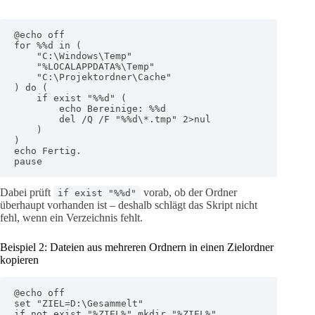
@echo off

for %%d in (

    "C:\Windows\Temp"

    "%LOCALAPPDATA%\Temp"

    "C:\Projektordner\Cache"

) do (

    if exist "%%d" (

        echo Bereinige: %%d

        del /Q /F "%%d\*.tmp" 2>nul

    )

)

echo Fertig.

pause
Dabei prüft
vorab, ob der Ordner
if exist "%%d"
überhaupt vorhanden ist – deshalb schlägt das Skript nicht
fehl, wenn ein Verzeichnis fehlt.
Beispiel 2: Dateien aus mehreren Ordnern in einen Zielordner
kopieren
@echo off

set "ZIEL=D:\Gesammelt"

if not exist "%ZIEL%" mkdir "%ZIEL%"
