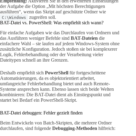
Empfehlung:
Aktivieren Sie in den erweiterten Einstellungen
der Aufgabe die Option „Mit höchsten Berechtigungen
ausführen“, wenn das Skript auf geschützte Ordner wie
zugreifen soll.
C:\Windows
BAT-Datei vs. PowerShell: Was empfiehlt sich wann?
Für einfache Aufgaben wie das Durchlaufen von Ordnern und
das Ausführen weniger Befehle sind
BAT-Dateien
die
einfachere Wahl – sie laufen auf jedem Windows-System ohne
zusätzliche Konfiguration. Jedoch stoßen sie bei komplexerer
Logik, Fehlerbehandlung oder der Verarbeitung vieler
Dateitypen schnell an ihre Grenzen.
Deshalb empfiehlt sich
PowerShell
für fortgeschrittene
Automatisierungen, da es objektorientiert arbeitet,
umfangreiche Fehlerbehandlung bietet und auch Remote-
Systeme ansprechen kann. Ebenso lassen sich beide Welten
kombinieren: Die BAT-Datei dient als Einstiegspunkt und
startet bei Bedarf ein PowerShell-Skript.
BAT-Datei debuggen: Fehler gezielt finden
Beim Entwickeln von Batch-Skripten, die mehrere Ordner
durchlaufen, sind folgende
Debugging-Methoden
hilfreich: