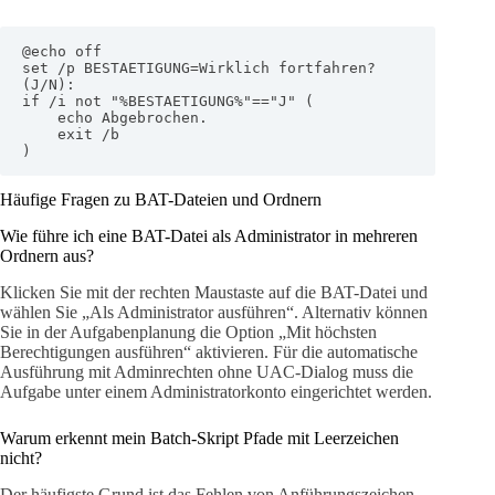
@echo off

set /p BESTAETIGUNG=Wirklich fortfahren? 
(J/N): 

if /i not "%BESTAETIGUNG%"=="J" (

    echo Abgebrochen.

    exit /b

)
Häufige Fragen zu BAT-Dateien und Ordnern
Wie führe ich eine BAT-Datei als Administrator in mehreren
Ordnern aus?
Klicken Sie mit der rechten Maustaste auf die BAT-Datei und
wählen Sie „Als Administrator ausführen“. Alternativ können
Sie in der Aufgabenplanung die Option „Mit höchsten
Berechtigungen ausführen“ aktivieren. Für die automatische
Ausführung mit Adminrechten ohne UAC-Dialog muss die
Aufgabe unter einem Administratorkonto eingerichtet werden.
Warum erkennt mein Batch-Skript Pfade mit Leerzeichen
nicht?
Der häufigste Grund ist das Fehlen von Anführungszeichen.