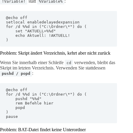
statt
:
!Variable!
%Variable%
@echo off

setlocal enabledelayedexpansion

for /d %%d in ("C:\Ordner\*") do (

    set "AKTUELL=%%d"

    echo Aktuell: !AKTUELL!

)
Problem: Skript ändert Verzeichnis, kehrt aber nicht zurück
Wenn Sie innerhalb einer Schleife
verwenden, bleibt das
cd
Skript im letzten Verzeichnis. Verwenden Sie stattdessen
:
pushd / popd
@echo off

for /d %%d in ("C:\Ordner\*") do (

    pushd "%%d"

    rem Befehle hier

    popd

)

pause
Problem: BAT-Datei findet keine Unterordner