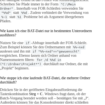
Schreiben Sie Pfade immer in der Form
"C:\Mein
. Innerhalb von FOR-Schleifen verwenden Sie
Ordner"
statt
. Zudem verhindert die Verwendung von
"%%d"
%%d
statt
Probleme bei als Argument übergebenen
%~1
%1
Pfaden.
Wie kann ich eine BAT-Datei nur in bestimmten Unterordnern
ausführen?
Nutzen Sie eine
-Abfrage innerhalb der FOR-Schleife.
if
Zum Beispiel können Sie den Ordnernamen mit
%%~nxd
auslesen und ihn mit
if "%%~nxd"=="gewuenscht"
vergleichen. Ebenso lassen sich Ordner anhand von
Namensmustern filtern:
for /d %%d in
durchläuft nur Ordner, die mit
("C:\Ordner\Projekt*")
„Projekt“ beginnen.
Wie stoppe ich eine laufende BAT-Datei, die mehrere Ordner
durchläuft?
Drücken Sie in der geöffneten Eingabeaufforderung die
Tastenkombination
Strg + C
. Windows fragt dann, ob der
Batch-Vorgang beendet werden soll – bestätigen Sie mit „J“.
Außerdem können Sie das Konsolenfenster direkt schließen