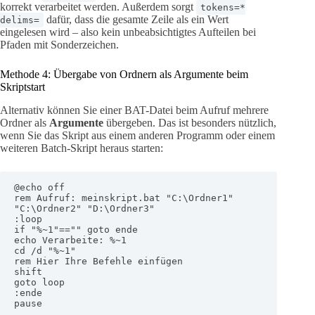
korrekt verarbeitet werden. Außerdem sorgt
tokens=*
dafür, dass die gesamte Zeile als ein Wert
delims=
eingelesen wird – also kein unbeabsichtigtes Aufteilen bei
Pfaden mit Sonderzeichen.
Methode 4: Übergabe von Ordnern als Argumente beim
Skriptstart
Alternativ können Sie einer BAT-Datei beim Aufruf mehrere
Ordner als
Argumente
übergeben. Das ist besonders nützlich,
wenn Sie das Skript aus einem anderen Programm oder einem
weiteren Batch-Skript heraus starten:
@echo off

rem Aufruf: meinskript.bat "C:\Ordner1" 
"C:\Ordner2" "D:\Ordner3"

:loop

if "%~1"=="" goto ende

echo Verarbeite: %~1

cd /d "%~1"

rem Hier Ihre Befehle einfügen

shift

goto loop

:ende

pause