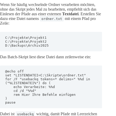
Wenn Sie häufig wechselnde Ordner verarbeiten möchten,
ohne das Skript jedes Mal zu bearbeiten, empfiehlt sich das
Einlesen der Pfade aus einer externen
Textdatei
. Erstellen Sie
dazu eine Datei namens
mit einem Pfad pro
ordner.txt
Zeile:
C:\Projekte\Projekt1

C:\Projekte\Projekt2

D:\Backups\Archiv2025
Das Batch-Skript liest diese Datei dann zeilenweise ein:
@echo off

set "LISTENDATEI=C:\Skripte\ordner.txt"

for /F "usebackq tokens=* delims=" %%d in 
("%LISTENDATEI%") do (

    echo Verarbeite: %%d

    cd /d "%%d"

    rem Hier Ihre Befehle einfügen

)

pause
Dabei ist
wichtig, damit Pfade mit Leerzeichen
usebackq