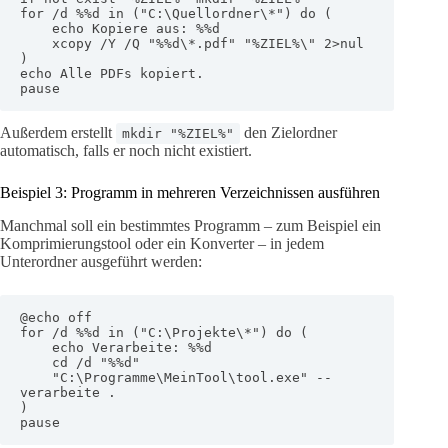
for /d %%d in ("C:\Quellordner\*") do (

    echo Kopiere aus: %%d

    xcopy /Y /Q "%%d\*.pdf" "%ZIEL%\" 2>nul

)

echo Alle PDFs kopiert.

pause
Außerdem erstellt
den Zielordner
mkdir "%ZIEL%"
automatisch, falls er noch nicht existiert.
Beispiel 3: Programm in mehreren Verzeichnissen ausführen
Manchmal soll ein bestimmtes Programm – zum Beispiel ein
Komprimierungstool oder ein Konverter – in jedem
Unterordner ausgeführt werden:
@echo off

for /d %%d in ("C:\Projekte\*") do (

    echo Verarbeite: %%d

    cd /d "%%d"

    "C:\Programme\MeinTool\tool.exe" --
verarbeite .

)

pause