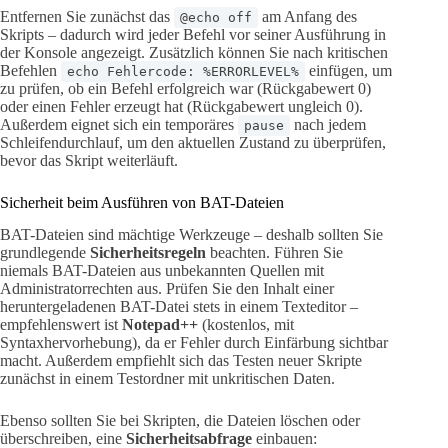
Entfernen Sie zunächst das
am Anfang des
@echo off
Skripts – dadurch wird jeder Befehl vor seiner Ausführung in
der Konsole angezeigt. Zusätzlich können Sie nach kritischen
Befehlen
einfügen, um
echo Fehlercode: %ERRORLEVEL%
zu prüfen, ob ein Befehl erfolgreich war (Rückgabewert 0)
oder einen Fehler erzeugt hat (Rückgabewert ungleich 0).
Außerdem eignet sich ein temporäres
nach jedem
pause
Schleifendurchlauf, um den aktuellen Zustand zu überprüfen,
bevor das Skript weiterläuft.
Sicherheit beim Ausführen von BAT-Dateien
BAT-Dateien sind mächtige Werkzeuge – deshalb sollten Sie
grundlegende
Sicherheitsregeln
beachten. Führen Sie
niemals BAT-Dateien aus unbekannten Quellen mit
Administratorrechten aus. Prüfen Sie den Inhalt einer
heruntergeladenen BAT-Datei stets in einem Texteditor –
empfehlenswert ist
Notepad++
(kostenlos, mit
Syntaxhervorhebung), da er Fehler durch Einfärbung sichtbar
macht. Außerdem empfiehlt sich das Testen neuer Skripte
zunächst in einem Testordner mit unkritischen Daten.
Ebenso sollten Sie bei Skripten, die Dateien löschen oder
überschreiben, eine
Sicherheitsabfrage
einbauen: