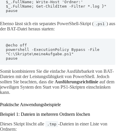
$_.FullName; Write-Host 'Ordner:' 
$_.FullName; Get-ChildItem -Filter *.log }"

pause
Ebenso lässt sich ein separates PowerShell-Skript (
) aus
.ps1
der BAT-Datei heraus starten:
@echo off

powershell -ExecutionPolicy Bypass -File 
"C:\Skripte\meineAufgabe.ps1"

pause
Somit kombinieren Sie die einfache Ausführbarkeit von BAT-
Dateien mit der Leistungsfähigkeit von PowerShell. Jedoch
sollten Sie beachten, dass die
Ausführungsrichtlinie
auf dem
jeweiligen System den Start von PS1-Skripten einschränken
kann.
Praktische Anwendungsbeispiele
Beispiel 1: Dateien in mehreren Ordnern löschen
Dieses Skript löscht alle
-Dateien in einer Liste von
.tmp
Ordnern: