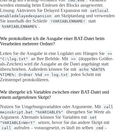
cmd.exe
werden einmalig beim Einlesen des Blocks ausgewertet.
Lösung: Aktivieren Sie Delayed Expansion mit
setlocal
am Skriptanfang und verwenden
enabledelayedexpansion
Sie innerhalb der Schleife
statt
!VARIABLENNAME!
.
%VARIABLENNAME%
Wie protokolliere ich die Ausgabe einer BAT-Datei beim
Verarbeiten mehrerer Ordner?
Leiten Sie die Ausgabe in eine Logdatei um: Hängen Sie
>>
an Ihre Befehle. Mit
(doppeltes Größer-
"C:\log.txt"
>>
als-Zeichen) wird die Ausgabe an die Datei angehängt statt
überschrieben. Außerdem können Sie mit
echo %DATE%
jeden Schritt mit
%TIME%: Ordner %%d >> log.txt
Zeitstempel protokollieren.
Wie übergebe ich Variablen zwischen einer BAT-Datei und
einem aufgerufenen Skript?
Nutzen Sie Umgebungsvariablen oder Argumente. Mit
call
übergeben Sie Werte als
meinskript.bat "%VARIABLE%"
Argument. Alternativ können Sie Variablen mit
set
setzen, bevor Sie das andere Skript mit
"VARIABLE=Wert"
aufrufen – vorausgesetzt, es läuft im selben
-
call
cmd