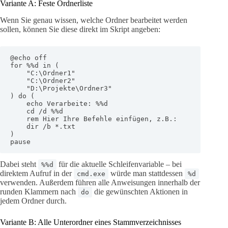
Variante A: Feste Ordnerliste
Wenn Sie genau wissen, welche Ordner bearbeitet werden
sollen, können Sie diese direkt im Skript angeben:
@echo off

for %%d in (

    "C:\Ordner1"

    "C:\Ordner2"

    "D:\Projekte\Ordner3"

) do (

    echo Verarbeite: %%d

    cd /d %%d

    rem Hier Ihre Befehle einfügen, z.B.:

    dir /b *.txt

)

pause
Dabei steht
für die aktuelle Schleifenvariable – bei
%%d
direktem Aufruf in der
würde man stattdessen
cmd.exe
%d
verwenden. Außerdem führen alle Anweisungen innerhalb der
runden Klammern nach
die gewünschten Aktionen in
do
jedem Ordner durch.
Variante B: Alle Unterordner eines Stammverzeichnisses