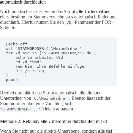
automatisch durchlaufen
Noch praktischer ist es, wenn das Skript
alle Unterordner
eines bestimmten Stammverzeichnisses automatisch findet und
durchläuft. Hierfür nutzen Sie den
-Parameter der FOR-
/D
Schleife:
@echo off

set "STAMMORDNER=C:\MeineOrdner"

for /d %%d in ("%STAMMORDNER%\*") do (

    echo Verarbeite: %%d

    cd /d "%%d"

    rem Hier Ihre Befehle einfügen

    dir /b *.log

)

pause
Hierbei durchläuft das Skript automatisch alle direkten
Unterordner von
. Ebenso lässt sich der
C:\MeineOrdner
Stammordner über eine Variable (
set
) leicht anpassen.
"STAMMORDNER=..."
Methode 2: Rekursiv alle Unterordner durchlaufen mit /R
Wenn Sie nicht nur die direkte Unterebene, sondern
alle tief