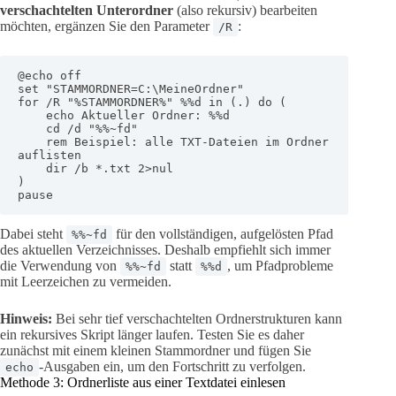
verschachtelten Unterordner
(also rekursiv) bearbeiten
möchten, ergänzen Sie den Parameter
:
/R
@echo off

set "STAMMORDNER=C:\MeineOrdner"

for /R "%STAMMORDNER%" %%d in (.) do (

    echo Aktueller Ordner: %%d

    cd /d "%%~fd"

    rem Beispiel: alle TXT-Dateien im Ordner 
auflisten

    dir /b *.txt 2>nul

)

pause
Dabei steht
für den vollständigen, aufgelösten Pfad
%%~fd
des aktuellen Verzeichnisses. Deshalb empfiehlt sich immer
die Verwendung von
statt
, um Pfadprobleme
%%~fd
%%d
mit Leerzeichen zu vermeiden.
Hinweis:
Bei sehr tief verschachtelten Ordnerstrukturen kann
ein rekursives Skript länger laufen. Testen Sie es daher
zunächst mit einem kleinen Stammordner und fügen Sie
-Ausgaben ein, um den Fortschritt zu verfolgen.
echo
Methode 3: Ordnerliste aus einer Textdatei einlesen