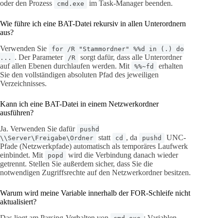
oder den Prozess
im Task-Manager beenden.
cmd.exe
Wie führe ich eine BAT-Datei rekursiv in allen Unterordnern
aus?
Verwenden Sie
for /R "Stammordner" %%d in (.) do
. Der Parameter
sorgt dafür, dass alle Unterordner
...
/R
auf allen Ebenen durchlaufen werden. Mit
erhalten
%%~fd
Sie den vollständigen absoluten Pfad des jeweiligen
Verzeichnisses.
Kann ich eine BAT-Datei in einem Netzwerkordner
ausführen?
Ja. Verwenden Sie dafür
pushd
statt
, da
UNC-
\\Server\Freigabe\Ordner
cd
pushd
Pfade (Netzwerkpfade) automatisch als temporäres Laufwerk
einbindet. Mit
wird die Verbindung danach wieder
popd
getrennt. Stellen Sie außerdem sicher, dass Sie die
notwendigen Zugriffsrechte auf den Netzwerkordner besitzen.
Warum wird meine Variable innerhalb der FOR-Schleife nicht
aktualisiert?
Das liegt am Parsing-Verhalten von
: Variablen