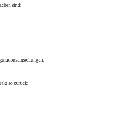
achen sind:
gurationseinstellungen.
xakt so zurück: