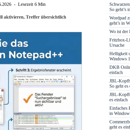
Schwarzen
6.2026
Lesezeit
6 Min
So geht’s 
 aktivieren, Treffer übersichtlich
Wordpad zu
geht’s in 
Wo ist der
Fritzbox-L
Ursache
Helligkeit
Windows 1
DKB Onlin
einfach
JBL-Kopfhö
So geht es 
JBL-Kopfhö
es einfach
Einfaches 
in Window
Commerzba
geht es ein