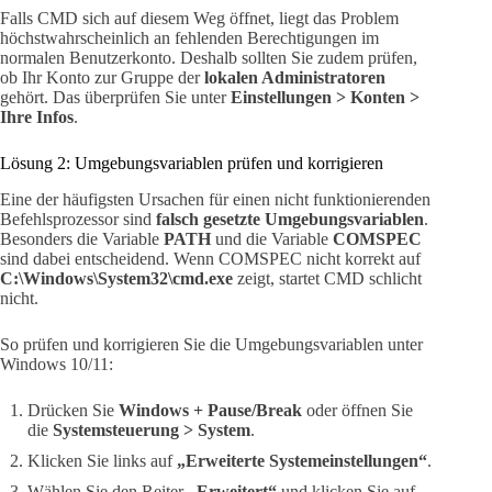
Falls CMD sich auf diesem Weg öffnet, liegt das Problem
höchstwahrscheinlich an fehlenden Berechtigungen im
normalen Benutzerkonto. Deshalb sollten Sie zudem prüfen,
ob Ihr Konto zur Gruppe der
lokalen Administratoren
gehört. Das überprüfen Sie unter
Einstellungen > Konten >
Ihre Infos
.
Lösung 2: Umgebungsvariablen prüfen und korrigieren
Eine der häufigsten Ursachen für einen nicht funktionierenden
Befehlsprozessor sind
falsch gesetzte Umgebungsvariablen
.
Besonders die Variable
PATH
und die Variable
COMSPEC
sind dabei entscheidend. Wenn COMSPEC nicht korrekt auf
C:\Windows\System32\cmd.exe
zeigt, startet CMD schlicht
nicht.
So prüfen und korrigieren Sie die Umgebungsvariablen unter
Windows 10/11:
Drücken Sie
Windows + Pause/Break
oder öffnen Sie
die
Systemsteuerung > System
.
Klicken Sie links auf
„Erweiterte Systemeinstellungen“
.
Wählen Sie den Reiter
„Erweitert“
und klicken Sie auf