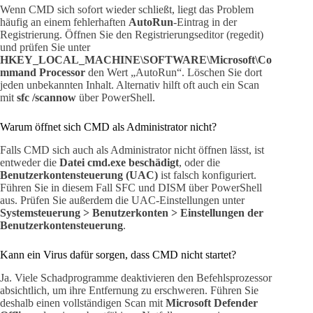
Wenn CMD sich sofort wieder schließt, liegt das Problem
häufig an einem fehlerhaften
AutoRun
-Eintrag in der
Registrierung. Öffnen Sie den Registrierungseditor (regedit)
und prüfen Sie unter
HKEY_LOCAL_MACHINE\SOFTWARE\Microsoft\Co
mmand Processor
den Wert „AutoRun“. Löschen Sie dort
jeden unbekannten Inhalt. Alternativ hilft oft auch ein Scan
mit
sfc /scannow
über PowerShell.
Warum öffnet sich CMD als Administrator nicht?
Falls CMD sich auch als Administrator nicht öffnen lässt, ist
entweder die
Datei cmd.exe beschädigt
, oder die
Benutzerkontensteuerung (UAC)
ist falsch konfiguriert.
Führen Sie in diesem Fall SFC und DISM über PowerShell
aus. Prüfen Sie außerdem die UAC-Einstellungen unter
Systemsteuerung > Benutzerkonten > Einstellungen der
Benutzerkontensteuerung
.
Kann ein Virus dafür sorgen, dass CMD nicht startet?
Ja. Viele Schadprogramme deaktivieren den Befehlsprozessor
absichtlich, um ihre Entfernung zu erschweren. Führen Sie
deshalb einen vollständigen Scan mit
Microsoft Defender