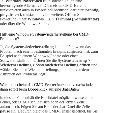
Ja.
Windows PowerShell
ist in solchen Fällen eine
hervorragende Alternative. Die meisten CMD-Befehle
funktionieren auch in PowerShell identisch, darunter
ipconfig,
ping, tracert, netstat
und viele weitere. Öffnen Sie
PowerShell über
Windows + X > Terminal (Administrator)
oder über die Windows-Suche.
Hilft eine Windows-Systemwiederherstellung bei CMD-
Problemen?
Ja, die
Systemwiederherstellung
kann helfen, wenn das
Problem nach einem bestimmten Ereignis aufgetreten ist, zum
Beispiel nach einem Windows-Update oder einer
Softwareinstallation. Öffnen Sie die
Systemsteuerung >
Wiederherstellung > Systemwiederherstellung öffnen
und
wählen Sie einen Wiederherstellungspunkt, der vor dem
Auftreten des Problems liegt.
Warum erscheint das CMD-Fenster kurz und verschwindet
dann sofort beim Doppelklick auf eine .bat-Datei?
In diesem Fall enthält die Batchdatei möglicherweise einen
Fehler, oder CMD schließt sich nach der letzten Zeile
automatisch. Fügen Sie am Ende der .bat-Datei die Zeile
pause
ein. Dadurch bleibt das CMD-Fenster geöffnet, bis Sie