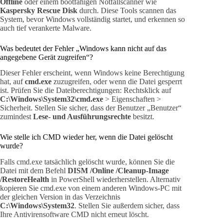
Offline
oder einem bootfähigen Notfallscanner wie
Kaspersky Rescue Disk
durch. Diese Tools scannen das
System, bevor Windows vollständig startet, und erkennen so
auch tief verankerte Malware.
Was bedeutet der Fehler „Windows kann nicht auf das
angegebene Gerät zugreifen“?
Dieser Fehler erscheint, wenn Windows keine Berechtigung
hat, auf
cmd.exe
zuzugreifen, oder wenn die Datei gesperrt
ist. Prüfen Sie die Dateiberechtigungen: Rechtsklick auf
C:\Windows\System32\cmd.exe
> Eigenschaften >
Sicherheit. Stellen Sie sicher, dass der Benutzer „Benutzer“
zumindest
Lese- und Ausführungsrechte
besitzt.
Wie stelle ich CMD wieder her, wenn die Datei gelöscht
wurde?
Falls cmd.exe tatsächlich gelöscht wurde, können Sie die
Datei mit dem Befehl
DISM /Online /Cleanup-Image
/RestoreHealth
in PowerShell wiederherstellen. Alternativ
kopieren Sie cmd.exe von einem anderen Windows-PC mit
der gleichen Version in das Verzeichnis
C:\Windows\System32
. Stellen Sie außerdem sicher, dass
Ihre Antivirensoftware CMD nicht erneut löscht.