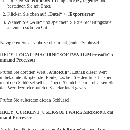
Drücken Sie
Windows + R
, tippen Sie
„regedit“
und
bestätigen Sie mit Enter.
Klicken Sie oben auf
„Datei“
>
„Exportieren“
.
Wählen Sie
„Alle“
und speichern Sie die Sicherungsdatei
an einem sicheren Ort.
Navigieren Sie anschließend zum folgenden Schlüssel:
HKEY_LOCAL_MACHINE\SOFTWARE\Microsoft\Co
mmand Processor
Prüfen Sie dort den Wert
„AutoRun“
. Enthält dieser Wert
unbekannte Skripte oder Pfade, löschen Sie den Inhalt – aber
nicht den Schlüssel selbst. Tragen Sie nichts ein und lassen Sie
den Wert leer oder auf den Standardwert gesetzt.
Prüfen Sie außerdem diesen Schlüssel:
HKEY_CURRENT_USER\SOFTWARE\Microsoft\Com
mand Processor
Auch hier gilt: Ein nicht leerer
AutoRun
-Wert kann dazu