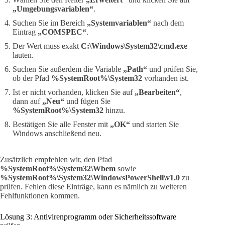
„Umgebungsvariablen“
.
Suchen Sie im Bereich
„Systemvariablen“
nach dem
Eintrag
„COMSPEC“
.
Der Wert muss exakt
C:\Windows\System32\cmd.exe
lauten.
Suchen Sie außerdem die Variable
„Path“
und prüfen Sie,
ob der Pfad
%SystemRoot%\System32
vorhanden ist.
Ist er nicht vorhanden, klicken Sie auf
„Bearbeiten“
,
dann auf
„Neu“
und fügen Sie
%SystemRoot%\System32
hinzu.
Bestätigen Sie alle Fenster mit
„OK“
und starten Sie
Windows anschließend neu.
Zusätzlich empfehlen wir, den Pfad
%SystemRoot%\System32\Wbem
sowie
%SystemRoot%\System32\WindowsPowerShell\v1.0
zu
prüfen. Fehlen diese Einträge, kann es nämlich zu weiteren
Fehlfunktionen kommen.
Lösung 3: Antivirenprogramm oder Sicherheitssoftware