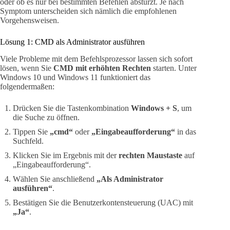
oder ob es nur bei bestimmten Befehlen abstürzt. Je nach
Symptom unterscheiden sich nämlich die empfohlenen
Vorgehensweisen.
Lösung 1: CMD als Administrator ausführen
Viele Probleme mit dem Befehlsprozessor lassen sich sofort
lösen, wenn Sie
CMD mit erhöhten Rechten
starten. Unter
Windows 10 und Windows 11 funktioniert das
folgendermaßen:
Drücken Sie die Tastenkombination
Windows + S
, um
die Suche zu öffnen.
Tippen Sie
„cmd“
oder
„Eingabeaufforderung“
in das
Suchfeld.
Klicken Sie im Ergebnis mit der
rechten Maustaste
auf
„Eingabeaufforderung“.
Wählen Sie anschließend
„Als Administrator
ausführen“
.
Bestätigen Sie die Benutzerkontensteuerung (UAC) mit
„Ja“
.