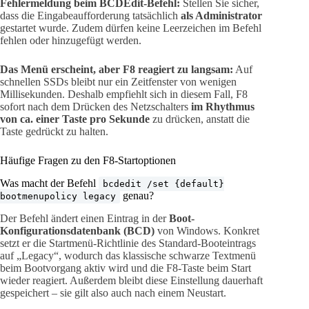
Fehlermeldung beim BCDEdit-Befehl:
Stellen Sie sicher,
dass die Eingabeaufforderung tatsächlich
als Administrator
gestartet wurde. Zudem dürfen keine Leerzeichen im Befehl
fehlen oder hinzugefügt werden.
Das Menü erscheint, aber F8 reagiert zu langsam:
Auf
schnellen SSDs bleibt nur ein Zeitfenster von wenigen
Millisekunden. Deshalb empfiehlt sich in diesem Fall, F8
sofort nach dem Drücken des Netzschalters
im Rhythmus
von ca. einer Taste pro Sekunde
zu drücken, anstatt die
Taste gedrückt zu halten.
Häufige Fragen zu den F8-Startoptionen
Was macht der Befehl
bcdedit /set {default}
genau?
bootmenupolicy legacy
Der Befehl ändert einen Eintrag in der
Boot-
Konfigurationsdatenbank (BCD)
von Windows. Konkret
setzt er die Startmenü-Richtlinie des Standard-Booteintrags
auf „Legacy“, wodurch das klassische schwarze Textmenü
beim Bootvorgang aktiv wird und die F8-Taste beim Start
wieder reagiert. Außerdem bleibt diese Einstellung dauerhaft
gespeichert – sie gilt also auch nach einem Neustart.