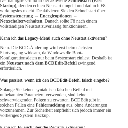
Der häufigste Grund ist der aktivierte
Schnellstart (Fast
Startup)
, der den echten Neustart umgeht und dadurch F8
wirkungslos macht. Deaktivieren Sie den Schnellstart über
Systemsteuerung → Energieoptionen →
Netzschalterverhalten
. Danach sollte F8 nach einem
vollständigen Neustart zuverlässig funktionieren.
Kann ich das Legacy-Menü auch ohne Neustart aktivieren?
Nein. Die BCD-Änderung wird erst beim nächsten
Startvorgang wirksam, da Windows die Boot-
Konfigurationsdaten nur beim Systemstart einliest. Deshalb ist
ein
Neustart nach dem BCDEdit-Befehl
zwingend
erforderlich.
Was passiert, wenn ich den BCDEdit-Befehl falsch eingebe?
Solange Sie keinen syntaktisch falschen Befehl mit
unbekannten Parametern verwenden, sind keine
schwerwiegenden Folgen zu erwarten. BCDEdit gibt in
solchen Fällen eine
Fehlermeldung
aus, ohne Änderungen
vorzunehmen. Zur Sicherheit empfiehlt sich jedoch immer ein
vorheriges System-Backup.
Kann ich F8 auch über die Registry aktivieren?