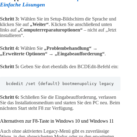
Einfache Lösungen
Schritt 3:
Wählen Sie im Setup-Bildschirm die Sprache und
klicken Sie auf
„Weiter“
. Klicken Sie anschließend unten
links auf
„Computerreparaturoptionen“
– nicht auf „Jetzt
installieren“.
Schritt 4:
Wählen Sie
„Problembehandlung“ →
„Erweiterte Optionen“ → „Eingabeaufforderung“
.
Schritt 5:
Geben Sie dort ebenfalls den BCDEdit-Befehl ein:
bcdedit /set {default} bootmenupolicy legacy
Schritt 6:
Schließen Sie die Eingabeaufforderung, verlassen
Sie das Installationsmedium und starten Sie den PC neu. Beim
nächsten Start steht F8 zur Verfügung.
Alternativen zur F8-Taste in Windows 10 und Windows 11
Auch ohne aktiviertes Legacy-Menü gibt es zuverlässige
Wege, in den abgesicherten Modus oder zu den erweiterten