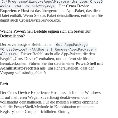
C:\Programme\WindowsApps\MicrosoftWindows.CrossD
. Der
Cross Device
evice__x64__cw5n1h2txyewy\
Experience Host
ist das übergeordnete App-Paket, das diese
Datei enthält. Wenn Sie das Paket deinstallieren, entfernen Sie
damit auch CrossDeviceService.exe.
Welche PowerShell-Befehle eignen sich am besten zur
Deinstallation?
Der zuverlässigste Befehl lautet:
Get-AppxPackage
*CrossDevice* -AllUsers | Remove-AppxPackage -
. Dieser Befehl sucht alle App-Pakete, die den
AllUsers
Begriff „CrossDevice“ enthalten, und entfernt sie für alle
Benutzerkonten. Führen Sie ihn stets in einer
PowerShell mit
Administratorrechten
aus, um sicherzustellen, dass der
Vorgang vollständig abläuft.
Fazit
Der Cross Device Experience Host lässt sich unter Windows
11 auf mehreren Wegen zuverlässig deaktivieren oder
vollständig deinstallieren. Für die meisten Nutzer empfiehlt
sich die PowerShell-Methode in Kombination mit einem
Registry- oder Gruppenrichtlinien-Eintrag.