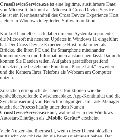
CrossDeviceService.exe
ist eine legitime, ausführbare Datei
von Microsoft, bekannt als Microsoft Cross Device Service.
Sie ist ein Kernbestandteil des Cross Device Experience Host
– einer in Windows integrierten Softwarefunktion.
Konkret handelt es sich dabei um eine Systemkomponente,
die Microsoft mit neueren Updates in Windows 11 eingeführt
hat. Der Cross Device Experience Host funktioniert als
Brücke, die Ihren PC und Ihr Smartphone miteinander
kommunizieren und Informationen austauschen lässt. Dadurch
können Sie Dateien teilen, Aufgaben geräteübergreifend
fortsetzen, die bestehende Funktion „Phone Link“ erweitern
und die Kamera Ihres Telefons als Webcam am Computer
nutzen.
Zusätzlich ermöglicht der Dienst Funktionen wie die
geräteübergreifende Zwischenablage, App-Kontinuität und die
Synchronisierung von Benachrichtigungen. Im Task-Manager
taucht der Prozess häufig unter dem Namen
CrossDeviceService.exe
auf, während er in den Windows-
Autostart-Einträgen als
„Mobile Geräte“
erscheint.
Viele Nutzer sind überrascht, wenn dieser Dienst plötzlich
auftaucht, obwohl sie ihn nie bewusst aktiviert haben. Der